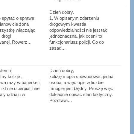
Dzień dobry.
ę spytać o sprawę
1. W opisanym zdarzeniu
ianowicie żona
drogowym kwestia
erzystkę włączając
odpowiedzialności nie jest tak
 drogi
jednoznaczna, jak ocenił to
wanej. Rowerz…
funkcjonariusz policji. Co do
zasad…
utem i
Dzień dobry,
y kolizje ,
kolizję mogła spowodować jedna
wa razy w barierke i
osoba, a więc opis w liczbie
nikt nie ucierpial inne
mnogiej jest błędny. Proszę więc
raly udzialu w
dokładnie opisać stan faktyczny.
Pozdrawi…