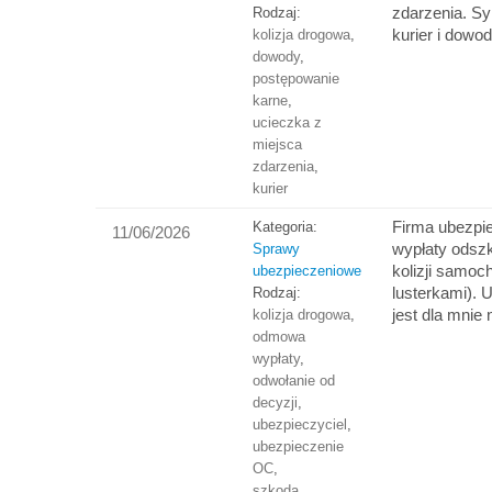
zdarzenia. Sy
Rodzaj:
kurier i dow
kolizja drogowa
,
dowody
,
postępowanie
karne
,
ucieczka z
miejsca
zdarzenia
,
kurier
Firma ubezpi
Kategoria:
11/06/2026
wypłaty odszk
Sprawy
kolizji samoc
ubezpieczeniowe
lusterkami). 
Rodzaj:
jest dla mnie
kolizja drogowa
,
odmowa
wypłaty
,
odwołanie od
decyzji
,
ubezpieczyciel
,
ubezpieczenie
OC
,
szkoda