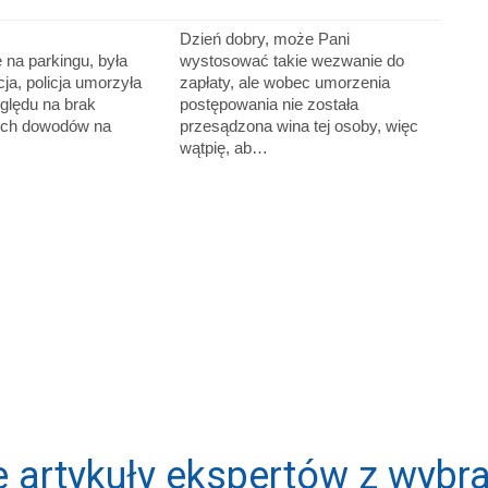
Dzień dobry, może Pani
ę na parkingu, była
wystosować takie wezwanie do
ja, policja umorzyła
zapłaty, ale wobec umorzenia
ględu na brak
postępowania nie została
ych dowodów na
przesądzona wina tej osoby, więc
wątpię, ab…
 artykuły ekspertów z wybra