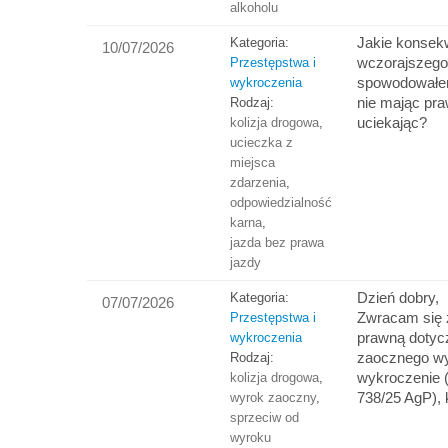
alkoholu
Jakie konsek
Kategoria:
10/07/2026
wczorajszego
Przestępstwa i
spowodowałem
wykroczenia
nie mając pra
Rodzaj:
uciekając?
kolizja drogowa
,
ucieczka z
miejsca
zdarzenia
,
odpowiedzialność
karna
,
jazda bez prawa
jazdy
Dzień dobry,
Kategoria:
07/07/2026
​Zwracam się 
Przestępstwa i
prawną dotyc
wykroczenia
zaocznego wy
Rodzaj:
wykroczenie (
kolizja drogowa
,
738/25 AgP),
wyrok zaoczny
,
sprzeciw od
wyroku