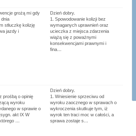
wencje grożą mi gdy
Dzień dobry.
 dnia
1. Spowodowanie kolizji bez
 stłuczkę kolizję
wymaganych uprawnień oraz
wa jazdy i
ucieczka z miejsca zdarzenia
wiążą się z poważnymi
konsekwencjami prawnymi i
fina…
Dzień dobry.
z prośbą o opinię
1. Wniesienie sprzeciwu od
zącą wyroku
wyroku zaocznego w sprawach o
danego w sprawie o
wykroczenia skutkuje tym, iż
sygn. akt IX W
wyrok ten traci moc w całości, a
 którego …
sprawa zostaje s…