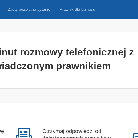
Zadaj bezpłatne pytanie
Prawnik dla biznesu
inut rozmowy telefonicznej z
iadczonym prawnikiem
wę
Otrzymaj odpowiedzi od