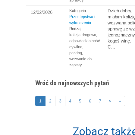
sprawcy
Dzień dobry,
Kategoria:
12/02/2026
miałam kolizj
Przestępstwa i
wezwana polic
wykroczenia
sprawę ze wz
Rodzaj:
jednoznaczn
kolizja drogowa
,
kogoś winę.
odpowiedzialność
C…
cywilna
,
parking
,
wezwanie do
zapłaty
Wróć do najnowszych pytań
1
2
3
4
5
6
7
>
»
Zobacz także