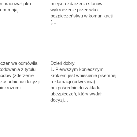
n pracował jako
miejsca zdarzenia stanowi
odem mają …
wykroczenie przeciwko
bezpieczeństwu w komunikacji
(…
eczeniwa odmówiła
Dzień dobry.
odowania z tytułu
1. Pierwszym koniecznym
hodów (zderzenie
krokiem jest wniesienie pisemnej
Uzasadnienie decyzji
reklamacji (odwołania)
 niezrozumi…
bezpośrednio do zakładu
ubezpieczeń, który wydał
decyzj…