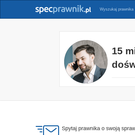
Wyszukaj prawnika
15 m
dośw
Spytaj prawnika o swoją spra