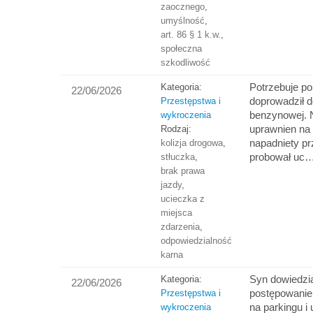
zaocznego
,
umyślność
,
art. 86 § 1 k.w.
,
społeczna
szkodliwość
Potrzebuje p
Kategoria:
22/06/2026
doprowadził do
Przestępstwa i
benzynowej. 
wykroczenia
uprawnien na s
Rodzaj:
napadniety pr
kolizja drogowa
,
probował uc
stłuczka
,
brak prawa
jazdy
,
ucieczka z
miejsca
zdarzenia
,
odpowiedzialność
karna
Syn dowiedzia
Kategoria:
22/06/2026
postępowanie
Przestępstwa i
na parkingu i
wykroczenia