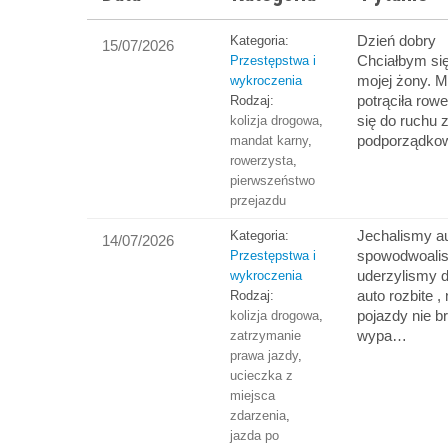
Dzień dobry
Kategoria:
15/07/2026
Chciałbym si
Przestępstwa i
mojej żony. M
wykroczenia
potrąciła row
Rodzaj:
się do ruchu z
kolizja drogowa
,
podporządko
mandat karny
,
rowerzysta
,
pierwszeństwo
przejazdu
Jechalismy a
Kategoria:
14/07/2026
spowodwoalism
Przestępstwa i
uderzylismy d
wykroczenia
auto rozbite , 
Rodzaj:
pojazdy nie b
kolizja drogowa
,
wypa…
zatrzymanie
prawa jazdy
,
ucieczka z
miejsca
zdarzenia
,
jazda po