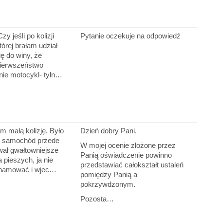
zy jeśli po kolizji
Pytanie oczekuje na odpowiedź
tórej brałam udział
ę do winy, że
ierwszeństwo
nie motocykl- tyln…
 małą kolizję. Było
Dzień dobry Pani,
o, samochód przede
W mojej ocenie złożone przez
ł gwałtowniejsze
Panią oświadczenie powinno
 pieszych, ja nie
przedstawiać całokształt ustaleń
hamować i wjec…
pomiędzy Panią a
pokrzywdzonym.
Pozosta…