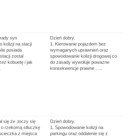
orady syn
Dzień dobry.
 kolizji na stacji
1. Kierowanie pojazdem bez
Nie posiada
wymaganych uprawnień oraz
tacji zostal
spowodowanie kolizji drogowej co
zez kobuetę i jak
do zasady wywołuje poważne
…
konsekwencje prawne . …
ł się że ,toczy się
Dzień dobry.
 o rzekomą stłuczkę
1. Spowodowanie kolizji na
 ucieczka z miejsca
parkingu oraz oddalenie się z