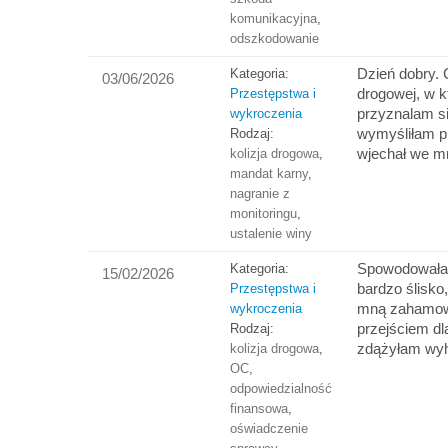
komunikacyjna
,
odszkodowanie
Dzień dobry. C
Kategoria:
03/06/2026
drogowej, w k
Przestępstwa i
przyznalam si
wykroczenia
wymyśliłam p
Rodzaj:
wjechał we m
kolizja drogowa
,
mandat karny
,
nagranie z
monitoringu
,
ustalenie winy
Spowodowałam
Kategoria:
15/02/2026
bardzo ślisk
Przestępstwa i
mną zahamowa
wykroczenia
przejściem dla
Rodzaj:
zdążyłam wy
kolizja drogowa
,
OC
,
odpowiedzialność
finansowa
,
oświadczenie