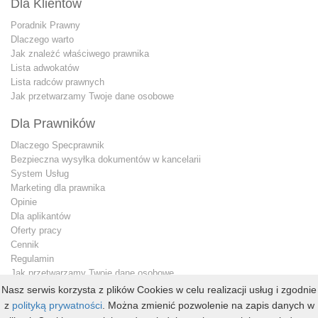
Dla Klientów
Poradnik Prawny
Dlaczego warto
Jak znależć właściwego prawnika
Lista adwokatów
Lista radców prawnych
Jak przetwarzamy Twoje dane osobowe
Dla Prawników
Dlaczego Specprawnik
Bezpieczna wysyłka dokumentów w kancelarii
System Usług
Marketing dla prawnika
Opinie
Dla aplikantów
Oferty pracy
Cennik
Regulamin
Jak przetwarzamy Twoje dane osobowe
Konto premium
Nasz serwis korzysta z plików Cookies w celu realizacji usług i zgodnie
Kontakt dla prawnika
z
polityką prywatności
. Można zmienić pozwolenie na zapis danych w