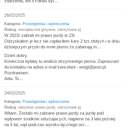
zdarzenia, ani o Pana/i syt…
26/02/2025
Kategoria:
Przestępstwa i wykroczenia
Rodzaj:
niezapłacona grzywna
,
zatrzymane pj
W 2022r zabrali mi prawo jazdy w 23r
Odzyskałem je lecz nie zapłaciłem kary 2 tys złotych i w dniu
dzisiejszym przylo do mnie pismo że zabierają m…
Dzień dobry.
Konieczna byłaby tu analiza otrzymanego pisma. Zapraszam
do kontaktu na adres e-mail kancelarii - weigt@post.pl.
Pozdrawiam.
Adw. To…
24/02/2025
Kategoria:
Przestępstwa i wykroczenia
Rodzaj:
odzyskać prawo jazdy
,
zatrzymane pj
Witam. Zostało mi zabrane prawo jazdy za jazdę pod
wpływem środków odurzajacych, najpierw na 3 lata później
na 5 lat, sąd podczas wyroku łącznego orz…