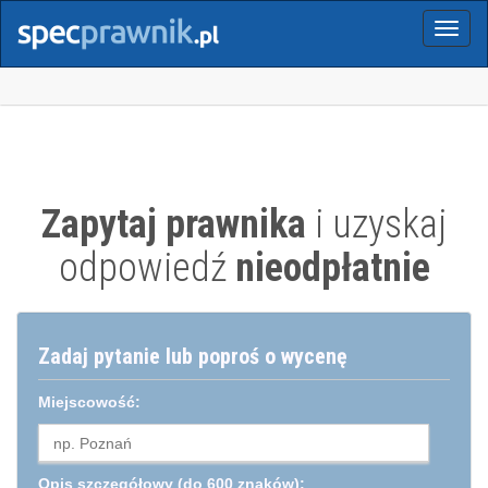
Menu
Zapytaj prawnika
i uzyskaj
odpowiedź
nieodpłatnie
Zadaj pytanie lub poproś o wycenę
Miejscowość:
Opis szczegółowy
(do 600 znaków):