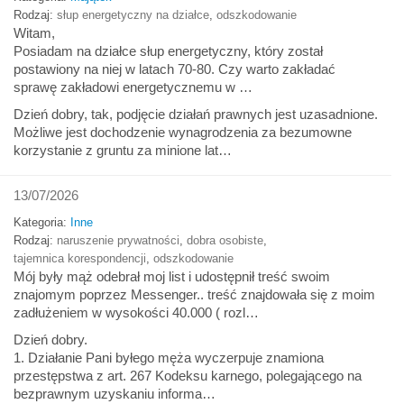
Rodzaj:
słup energetyczny na działce
,
odszkodowanie
Witam,
Posiadam na działce słup energetyczny, który został
postawiony na niej w latach 70-80. Czy warto zakładać
sprawę zakładowi energetycznemu w …
Dzień dobry, tak, podjęcie działań prawnych jest uzasadnione.
Możliwe jest dochodzenie wynagrodzenia za bezumowne
korzystanie z gruntu za minione lat…
13/07/2026
Kategoria:
Inne
Rodzaj:
naruszenie prywatności
,
dobra osobiste
,
tajemnica korespondencji
,
odszkodowanie
Mój były mąż odebrał moj list i udostępnił treść swoim
znajomym poprzez Messenger.. treść znajdowała się z moim
zadłużeniem w wysokości 40.000 ( rozl…
Dzień dobry.
1. Działanie Pani byłego męża wyczerpuje znamiona
przestępstwa z art. 267 Kodeksu karnego, polegającego na
bezprawnym uzyskaniu informa…