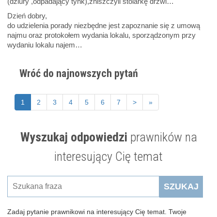
(dziury ,odpadający tynk),zniszczyli stolarkę drzwi…
Dzień dobry,
do udzielenia porady niezbędne jest zapoznanie się z umową
najmu oraz protokołem wydania lokalu, sporządzonym przy
wydaniu lokalu najem…
Wróć do najnowszych pytań
1
2
3
4
5
6
7
>
»
Wyszukaj odpowiedzi
prawników na
interesujący Cię temat
SZUKAJ
Zadaj pytanie prawnikowi na interesujący Cię temat. Twoje