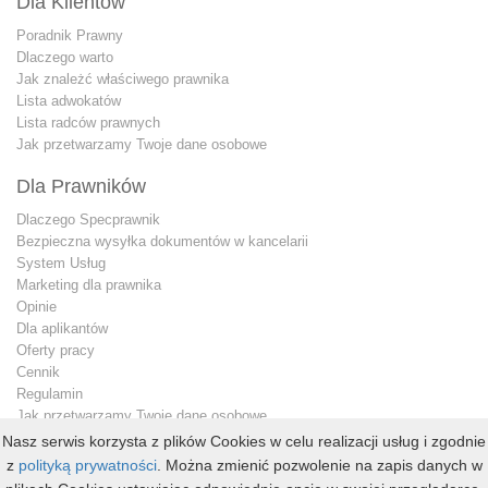
Dla Klientów
Poradnik Prawny
Dlaczego warto
Jak znależć właściwego prawnika
Lista adwokatów
Lista radców prawnych
Jak przetwarzamy Twoje dane osobowe
Dla Prawników
Dlaczego Specprawnik
Bezpieczna wysyłka dokumentów w kancelarii
System Usług
Marketing dla prawnika
Opinie
Dla aplikantów
Oferty pracy
Cennik
Regulamin
Jak przetwarzamy Twoje dane osobowe
Konto premium
Nasz serwis korzysta z plików Cookies w celu realizacji usług i zgodnie
Kontakt dla prawnika
z
polityką prywatności
. Można zmienić pozwolenie na zapis danych w