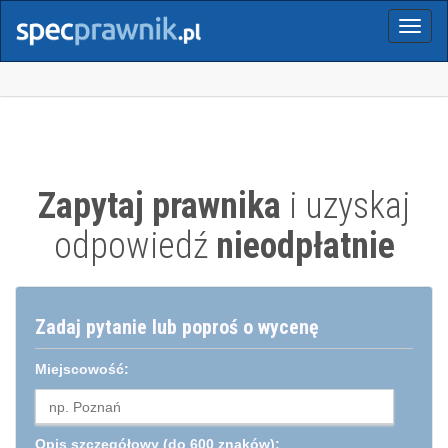
Menu
Zapytaj prawnika
i uzyskaj
odpowiedź
nieodpłatnie
Zadaj pytanie lub poproś o wycenę
Miejscowość:
Opis szczegółowy
(do 600 znaków):