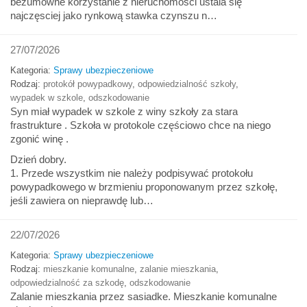
bezumowne korzystanie z nieruchomości ustala się
najczęsciej jako rynkową stawka czynszu n…
27/07/2026
Kategoria:
Sprawy ubezpieczeniowe
Rodzaj:
protokół powypadkowy
,
odpowiedzialność szkoły
,
wypadek w szkole
,
odszkodowanie
Syn miał wypadek w szkole z winy szkoły za stara
frastrukture . Szkoła w protokole częściowo chce na niego
zgonić winę .
Dzień dobry.
1. Przede wszystkim nie należy podpisywać protokołu
powypadkowego w brzmieniu proponowanym przez szkołę,
jeśli zawiera on nieprawdę lub…
22/07/2026
Kategoria:
Sprawy ubezpieczeniowe
Rodzaj:
mieszkanie komunalne
,
zalanie mieszkania
,
odpowiedzialność za szkodę
,
odszkodowanie
Zalanie mieszkania przez sasiadke. Mieszkanie komunalne