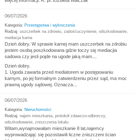
więcej informacji. R. pr. Elżbieta Walczak
06/07/2026
Kategoria:
Przestępstwa i wykroczenia
Rodzaj:
uszczerbek na zdrowiu
,
zadośćuczynienie
,
odszkodowanie
,
mediacja karna
Dzień dobry. W sprawie karnej mam uszczerbek na zdrobiu
jestem osobą poszkodowana gdzie toczy się mediacjia
sadowa czy jesli pojde na ugode jaką mam…
Dzień dobry.
1. Ugoda zawarta przed mediatorem w postępowaniu
karnym, po jej formalnym zatwierdzeniu przez sąd, ma moc
prawną ugody sądowej. Oznacza…
06/07/2026
Kategoria:
Nieruchomości
Rodzaj:
najem mieszkania
,
protokół zdawczo-odbiorczy
,
odszkodowanie
,
zniszczenia lokalu
Witam,wynajmowałam mieszkanie 8 lat,najemcy
wyprowadzając się pozostawili liczne zniszczeni ścian