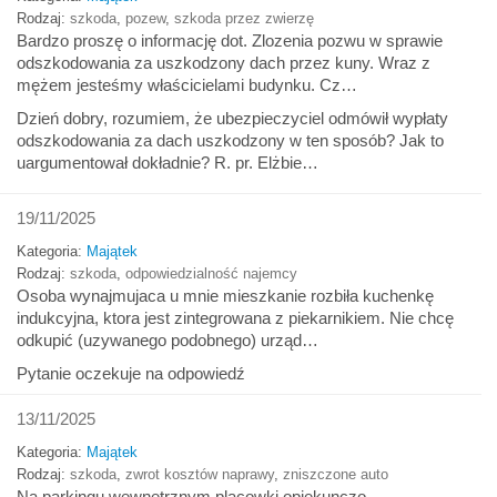
Rodzaj:
szkoda
,
pozew
,
szkoda przez zwierzę
Bardzo proszę o informację dot. Zlozenia pozwu w sprawie
odszkodowania za uszkodzony dach przez kuny. Wraz z
mężem jesteśmy właścicielami budynku. Cz…
Dzień dobry, rozumiem, że ubezpieczyciel odmówił wypłaty
odszkodowania za dach uszkodzony w ten sposób? Jak to
uargumentował dokładnie? R. pr. Elżbie…
19/11/2025
Kategoria:
Majątek
Rodzaj:
szkoda
,
odpowiedzialność najemcy
Osoba wynajmujaca u mnie mieszkanie rozbiła kuchenkę
indukcyjna, ktora jest zintegrowana z piekarnikiem. Nie chcę
odkupić (uzywanego podobnego) urząd…
Pytanie oczekuje na odpowiedź
13/11/2025
Kategoria:
Majątek
Rodzaj:
szkoda
,
zwrot kosztów naprawy
,
zniszczone auto
Na parkingu wewnętrznym placowki opiekunczo