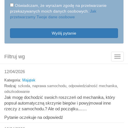
Oświadczam, że wyrażam zgodę na przetwarzanie
przekazywanych moich danych osobowych.
Jak
przetwarzamy Twoje dane osobowe
Wyślij pytanie
Filtruj wg
Poka
filtry
12/04/2026
Kategoria:
Majątek
Rodzaj:
szkoda
,
naprawa samochodu
,
odpowiedzialność mechanika
,
odszkodowanie
Jak mogę dochodzić swoich roszczeń od mechanika, który
popsuł automatyczną skrzynie biegów i powyjmował inne
rzeczy z samochodu.? Ale od początku....…
Pytanie oczekuje na odpowiedź