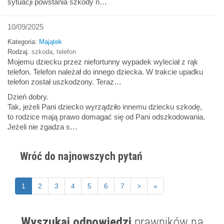
sytuacji powstania szkody n…
10/09/2025
Kategoria:
Majątek
Rodzaj:
szkoda
,
telefon
Mojemu dziecku przez niefortunny wypadek wyleciał z rąk
telefon. Telefon należał do innego dziecka. W trakcie upadku
telefon został uszkodzony. Teraz…
Dzień dobry.
Tak, jeżeli Pani dziecko wyrządziło innemu dziecku szkodę,
to rodzice mają prawo domagać się od Pani odszkodowania.
Jeżeli nie zgadza s…
Wróć do najnowszych pytań
1
2
3
4
5
6
7
>
»
Wyszukaj odpowiedzi
prawników na