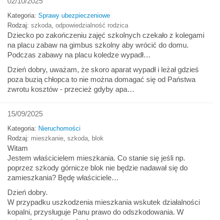
02/10/2025
Kategoria:
Sprawy ubezpieczeniowe
Rodzaj:
szkoda
,
odpowiedzialność rodzica
Dziecko po zakończeniu zajęć szkolnych czekało z kolegami
na placu zabaw na gimbus szkolny aby wrócić do domu.
Podczas zabawy na placu koledze wypadł…
Dzień dobry, uważam, że skoro aparat wypadł i leżał gdzieś
poza buzią chłopca to nie można domagać się od Państwa
zwrotu kosztów - przecież gdyby apa…
15/09/2025
Kategoria:
Nieruchomości
Rodzaj:
mieszkanie
,
szkoda
,
blok
Witam
Jestem właścicielem mieszkania. Co stanie się jeśli np.
poprzez szkody górnicze blok nie będzie nadawał się do
zamieszkania? Będę właściciele…
Dzień dobry.
W przypadku uszkodzenia mieszkania wskutek działalności
kopalni, przysługuje Panu prawo do odszkodowania. W