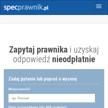
Menu
Zapytaj prawnika
i uzyskaj
odpowiedź
nieodpłatnie
Zadaj pytanie lub poproś o wycenę
Miejscowość:
Opis szczegółowy
(do 600 znaków):