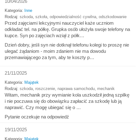
10/04/2026
Kategoria:
Inne
Rodzaj:
szkoda
,
szkoła
,
odpowiedzialność cywilna
,
odszkodowanie
Przed zajęciami lekcyjnymi nauczyciel każe uczniom
odkładać tel. na półkę. Grupka osób ułożyła swoje telefony na
kupce. Syn po zajęciach wziął z półk…
Dzień dobry, jeśli syn nie dotknął telefonu kolegi to proszę nie
ulegać żądaniom - moim zdaniem nie ma dowodu
przemawiającego za tym, aby te koszty p…
21/11/2025
Kategoria:
Majątek
Rodzaj:
szkoda
,
roszczenie
,
naprawa samochodu
,
mechanik
Witam, mechanik przy wymianie kola uszkodził jedną szpilkę
i nie poczuwa się do obowiązku zapłacić za szkodę lub ją
naprawić. Czy mogę ubiegać się o …
Pytanie oczekuje na odpowiedź
19/11/2025
Kategoria:
Majątek