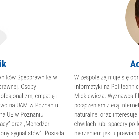
ik
Ad
wników Specprawnika w
W zespole zajmuje się op
 prawnej. Osoby
informatyki na Politechnic
rofesjonalizm, empatię i
Mickiewicza. Wyznawca fil
rawo na UAM w Poznaniu
połączeniem z erą Interne
na UE w Poznaniu:
naturalne, oraz interesuj
acy” oraz „Menedżer
chwilach lubi spacery po 
rony sygnalistów”. Posiada
marzeniem jest uprawianie