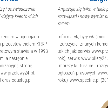
zę i doświadczenie
Angażuję się tylko w takie 
iający klientowi ich
rozwiązań i nowy wymiar pr
.
razem.
czeniem w agencjach
Informatyk, były właścici
a przedstawicielem KRRP
i założyciel znanych kome
ernetowym stawiała w 1998
takich jak: serwis www.pr
m, a następnie
rok), serwis www.bilety24.
anizacyjną stronę
imprezy kulturalne i rozry
www.przelewy24.pl,
ogłoszeń prasowych www.b
l
oraz
oduslug.pl.
roku);
www.specfile.pl
(20