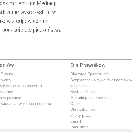
Polskim Centrum Mediacji
adczenie wykorzystuje w
ników z odpowiednimi
 i poczucie bezpieczeństwa
ientów
Dla Prawników
 Prawny
Dlaczego Specprawnik
 warto
Bezpieczna wysyłka dokumentów w
eżć właściwego prawnika
kancelarii
wokatów
System Usług
dców prawnych
Marketing dla prawnika
twarzamy Twoje dane osobowe
Opinie
Dla aplikantów
Oferty pracy
Cennik
Regulamin