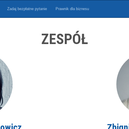
Zadaj bezpłatne pytanie
Prawnik dla biznesu
ZESPÓŁ
mowicz
Zbign