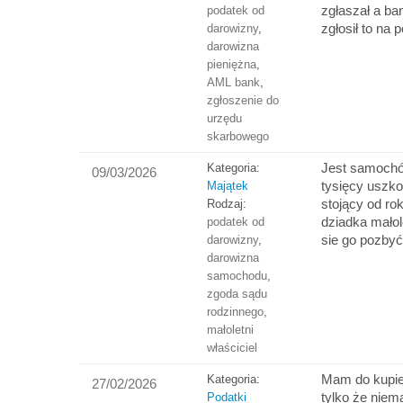
zgłaszał a ba
podatek od
zgłosił to na 
darowizny
,
darowizna
pieniężna
,
AML bank
,
zgłoszenie do
urzędu
skarbowego
Jest samochó
Kategoria:
09/03/2026
tysięcy uszk
Majątek
stojący od ro
Rodzaj:
dziadka małol
podatek od
sie go pozby
darowizny
,
darowizna
samochodu
,
zgoda sądu
rodzinnego
,
małoletni
właściciel
Mam do kupi
Kategoria:
27/02/2026
tylko że nie
Podatki