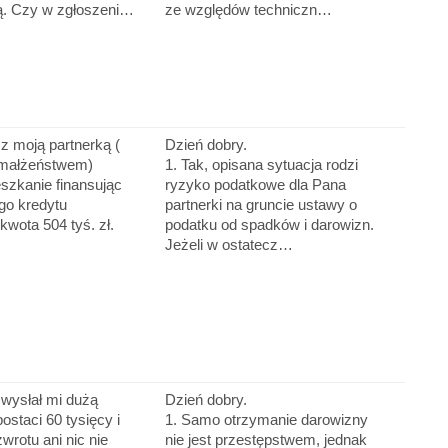
. Czy w zgłoszeni…
ze względów techniczn…
z moją partnerką (
Dzień dobry.
 małżeństwem)
1. Tak, opisana sytuacja rodzi
szkanie finansując
ryzyko podatkowe dla Pana
go kredytu
partnerki na gruncie ustawy o
kwota 504 tyś. zł.
podatku od spadków i darowizn.
Jeżeli w ostatecz…
ś wysłał mi dużą
Dzień dobry.
ostaci 60 tysięcy i
1. Samo otrzymanie darowizny
wrotu ani nic nie
nie jest przestępstwem, jednak