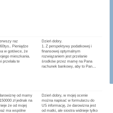
ierwszy raz
Dzień dobry.
60tys.. Pieniądze
1. Z perspektywy podatkowej i
a w gotówce, że
finansowej optymalnym
ojego mieszkania.
rozwiązaniem jest przelanie
i przelała te
środków przez mamę na Pana
rachunek bankowy, aby to Pan…
darowiznę od mamy
Dzień dobry, w mojej ocenie
150000 zł jednak na
można napisać w formularzu do
nieje że od mojej
US informację, że darowizna jest
eważ ma wspólne
od matki, ale siostra widnieje tylko