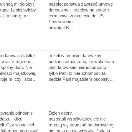
e chcą mi dołożyć
bezpieczeństwa zawrzeć umowę
kupu. Lepiej byłoby
darowizny + przelew na konto +
zali ta sumę prz…
terminowe zgłoszenie do US.
Pozdrawiam
adwokat B…
podarować działkę
Jeżeli w umowie darowizny
ce wraz z mężem
będzie zaznaczone, że wola brata
spólny dom. Nie
jest darowanie nieruchomości
lności majątkowej.
tylko Pani to nieruchomość ta
aruje mi czyli sios…
będzie Pani majątkiem osobisty…
ytanie odnośnie
Dzień dobry,
atku i kilku
pozostali współwłaściciele nie
li. Czy właściciel
muszą się zgadzać na darowiznę,
5/8 może przepisać
nie mają na nią wpływu. Podatku