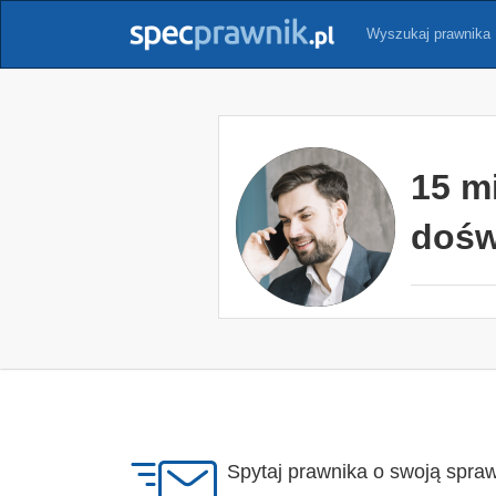
Wyszukaj prawnika
15 m
dośw
Spytaj prawnika o swoją spra