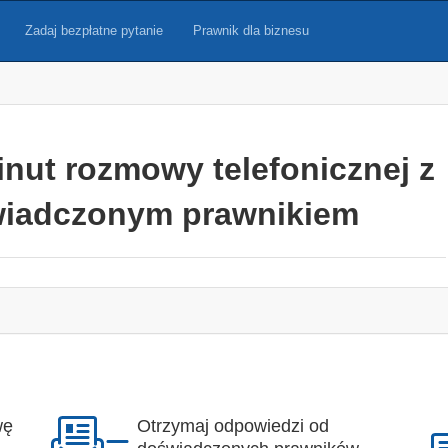
Zadaj bezpłatne pytanie
Prawnik dla biznesu
inut rozmowy telefonicznej z
iadczonym prawnikiem
wę
Otrzymaj odpowiedzi od