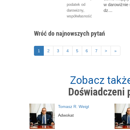
w darowiźnie
podatek od
dz…
darowizny
,
współwłasność
Wróć do najnowszych pytań
1
2
3
4
5
6
7
>
»
Zobacz także
Doświadczeni p
Tomasz R. Weigt
Adwokat