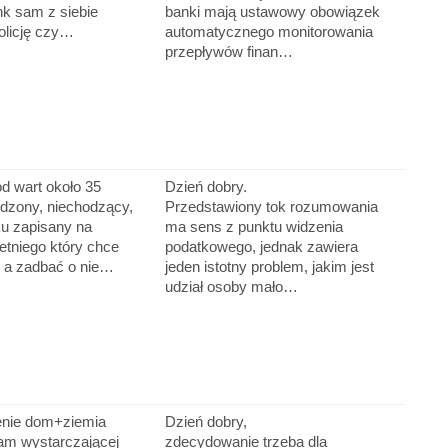
nk sam z siebie
banki mają ustawowy obowiązek
policję czy…
automatycznego monitorowania
przepływów finan…
d wart około 35
Dzień dobry.
odzony, niechodzący,
Przedstawiony tok rozumowania
ku zapisany na
ma sens z punktu widzenia
etniego który chce
podatkowego, jednak zawiera
ć a zadbać o nie…
jeden istotny problem, jakim jest
udział osoby mało…
enie dom+ziemia
Dzień dobry,
mam wystarczającej
zdecydowanie trzeba dla