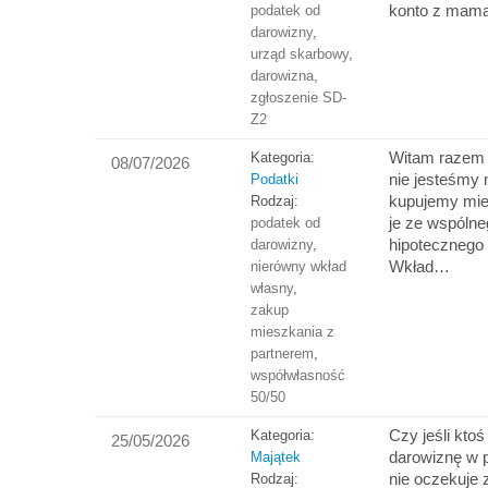
konto z mamą
podatek od
darowizny
,
urząd skarbowy
,
darowizna
,
zgłoszenie SD-
Z2
Witam razem 
Kategoria:
08/07/2026
nie jesteśmy
Podatki
kupujemy mie
Rodzaj:
je ze wspólne
podatek od
hipotecznego 
darowizny
,
Wkład…
nierówny wkład
własny
,
zakup
mieszkania z
partnerem
,
współwłasność
50/50
Czy jeśli kto
Kategoria:
25/05/2026
darowiznę w p
Majątek
nie oczekuje z
Rodzaj: