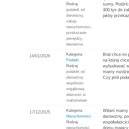
sumy. Rodzic
Rodzaj:
300 tys do za
podatek od
jakby przeka
darowizny
,
zakup
nieruchomości
,
przekazanie
pieniędzy
,
darowizna
Brat chce mi 
Kategoria:
14/01/2026
na której ch
Podatki
wybudować w
Rodzaj:
mamy rozdzie
podatek od
Czy jeśli pod
darowizny
,
wspólność
majątkowa
,
własność w
małżeństwie
Witam mamy p
Kategoria:
17/12/2025
darowizny, pod
Nieruchomości
współwłaścicie
Rodzaj:
domu mający 
nieruchomość
,