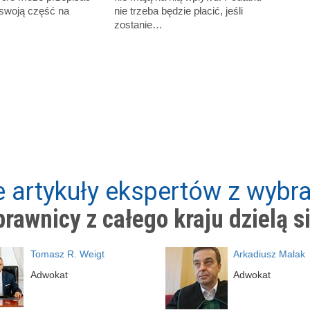
 swoją część na
nie trzeba będzie płacić, jeśli
zostanie…
 artykuły ekspertów z wybra
rawnicy z całego kraju dzielą s
Tomasz R. Weigt
Arkadiusz Malak
Adwokat
Adwokat