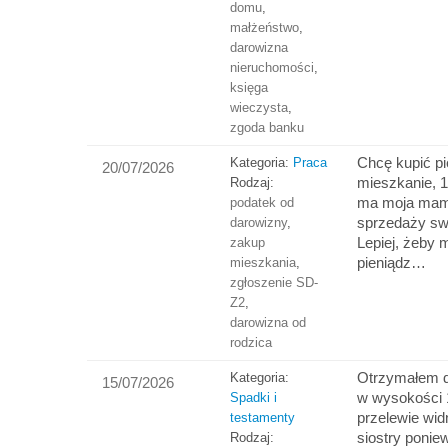
domu
,
małżeństwo
,
darowizna
nieruchomości
,
księga
wieczysta
,
zgoda banku
Chcę kupić p
Kategoria:
Praca
20/07/2026
mieszkanie, 1
Rodzaj:
ma moja mam
podatek od
sprzedaży sw
darowizny
,
Lepiej, żeby m
zakup
pieniądz…
mieszkania
,
zgłoszenie SD-
Z2
,
darowizna od
rodzica
Otrzymałem 
Kategoria:
15/07/2026
w wysokości 
Spadki i
przelewie wid
testamenty
siostry poni
Rodzaj: