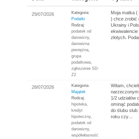
Moja matka (
Kategoria:
29/07/2026
) chce zrobić
Podatki
Ukrainy i Pol
Rodzaj:
ekwiwalencie 
podatek od
złotych. Pod
darowizny
,
darowizna
pieniężna
,
grupa
podatkowa
,
zgłoszenie SD-
Z2
Witam, chciel
Kategoria:
28/07/2026
narzeczonym 
Majątek
1/2 udziałów
Rodzaj:
ominąć podat
hipoteka
,
do ślubu slub
kredyt
roku czy…
hipoteczny
,
podatek od
darowizny
,
współwłasność