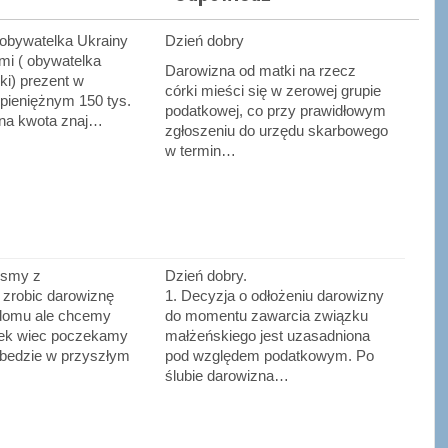
 obywatelka Ukrainy
Dzień dobry
 mi ( obywatelka
Darowizna od matki na rzecz
ski) prezent w
córki mieści się w zerowej grupie
pieniężnym 150 tys.
podatkowej, co przy prawidłowym
ana kwota znaj…
zgłoszeniu do urzędu skarbowego
w termin…
ismy z
Dzień dobry.
zrobic darowiznę
1. Decyzja o odłożeniu darowizny
 domu ale chcemy
do momentu zawarcia związku
ek wiec poczekamy
małżeńskiego jest uzasadniona
 bedzie w przyszłym
pod względem podatkowym. Po
ślubie darowizna…