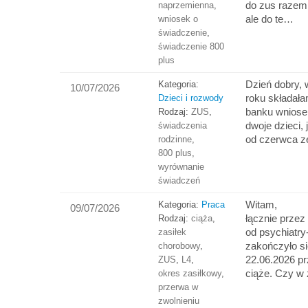
do zus razem
naprzemienna
,
ale do te…
wniosek o
świadczenie
,
świadczenie 800
plus
Dzień dobry,
Kategoria:
10/07/2026
roku składała
Dzieci i rozwody
banku wniose
Rodzaj:
ZUS
,
dwoje dzieci, 
świadczenia
od czerwca z
rodzinne
,
800 plus
,
wyrównanie
świadczeń
Witam,
Kategoria:
Praca
09/07/2026
łącznie przez
Rodzaj:
ciąża
,
od psychiatry
zasiłek
zakończyło si
chorobowy
,
22.06.2026 p
ZUS
,
L4
,
ciąże. Czy w
okres zasiłkowy
,
przerwa w
zwolnieniu