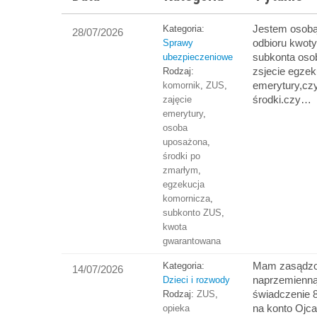
Jestem osob
Kategoria:
28/07/2026
odbioru kwot
Sprawy
subkonta oso
ubezpieczeniowe
zsjecie egzek
Rodzaj:
emerytury,cz
komornik
,
ZUS
,
środki.czy…
zajęcie
emerytury
,
osoba
uposażona
,
środki po
zmarłym
,
egzekucja
komornicza
,
subkonto ZUS
,
kwota
gwarantowana
Mam zasądzo
Kategoria:
14/07/2026
naprzemienną.
Dzieci i rozwody
świadczenie 
Rodzaj:
ZUS
,
na konto Ojc
opieka