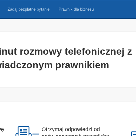
Zadaj bezpłatne pytanie
Prawnik dla biznesu
inut rozmowy telefonicznej z
iadczonym prawnikiem
wę
Otrzymaj odpowiedzi od