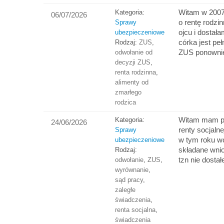
Witam w 2007
Kategoria:
06/07/2026
o rentę rodzin
Sprawy
ojcu i dostał
ubezpieczeniowe
córka jest peł
Rodzaj:
ZUS
,
ZUS ponowni
odwołanie od
decyzji ZUS
,
renta rodzinna
,
alimenty od
zmarłego
rodzica
Witam mam py
Kategoria:
24/06/2026
renty socjaln
Sprawy
w tym roku wc
ubezpieczeniowe
składane wni
Rodzaj:
tzn nie dosta
odwołanie
,
ZUS
,
wyrównanie
,
sąd pracy
,
zaległe
świadczenia
,
renta socjalna
,
świadczenia