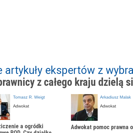
 artykuły ekspertów z wybra
rawnicy z całego kraju dzielą s
Tomasz R. Weigt
Arkadiusz Malak
Adwokat
Adwokat
iczenie a ogródki
Adwokat pomoc prawna o
owe ROD. Czy działkę