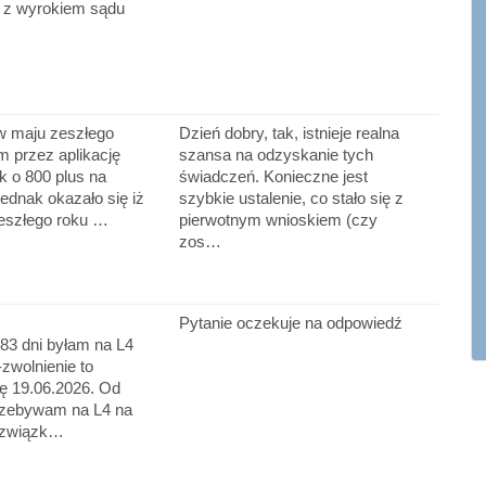
 z wyrokiem sądu
 w maju zeszłego
Dzień dobry, tak, istnieje realna
m przez aplikację
szansa na odzyskanie tych
k o 800 plus na
świadczeń. Konieczne jest
jednak okazało się iż
szybkie ustalenie, co stało się z
eszłego roku …
pierwotnym wnioskiem (czy
zos…
Pytanie oczekuje na odpowiedź
 83 dni byłam na L4
-zwolnienie to
ę 19.06.2026. Od
rzebywam na L4 na
 związk…