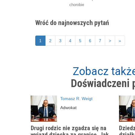
chorobie
Wróć do najnowszych pytań
1
2
3
4
5
6
7
>
»
Zobacz także
Doświadczeni p
Tomasz R. Weigt
Adwokat
Drugi rodzic nie zgadza się na
Dziedz
wyjazd dziecka za granicę. Jak
działk