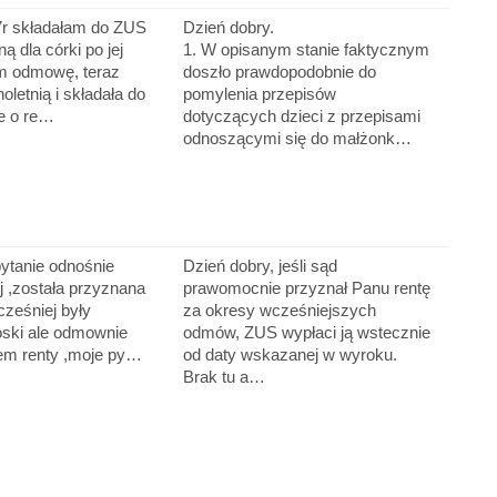
r składałam do ZUS
Dzień dobry.
ną dla córki po jej
1. W opisanym stanie faktycznym
am odmowę, teraz
doszło prawdopodobnie do
noletnią i składała do
pomylenia przepisów
e o re…
dotyczących dzieci z przepisami
odnoszącymi się do małżonk…
tanie odnośnie
Dzień dobry, jeśli sąd
ej ,została przyznana
prawomocnie przyznał Panu rentę
ześniej były
za okresy wcześniejszych
oski ale odmownie
odmów, ZUS wypłaci ją wstecznie
łem renty ,moje py…
od daty wskazanej w wyroku.
Brak tu a…