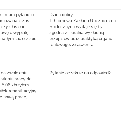
r , mam pytanie o
Dzień dobry.
antowana z zus.
1. Odmowa Zakładu Ubezpieczeń
 czy słusznie
Społecznych wydaje się być
owę o wypłatę
zgodna z literalną wykładnią
marłym tacie z zus,
przepisów oraz praktyką organu
rentowego. Znaczen…
 na zwolnieniu
Pytanie oczekuje na odpowiedź
ustaniu pracy do
), 5.06 złożyłem
łek rehabilitacyjny.
mę nową pracę, …