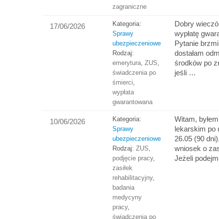
zagraniczne
Dobry wieczó
Kategoria:
17/06/2026
wypłatę gwar
Sprawy
Pytanie brzmi
ubezpieczeniowe
dostałam odm
Rodzaj:
środków po z
emerytura
,
ZUS
,
jeśli …
świadczenia po
śmierci
,
wypłata
gwarantowana
Witam, byłem
Kategoria:
10/06/2026
lekarskim po 
Sprawy
26.05 (90 dni
ubezpieczeniowe
wniosek o zasi
Rodzaj:
ZUS
,
Jeżeli podej
podjęcie pracy
,
zasiłek
rehabilitacyjny
,
badania
medycyny
pracy
,
świadczenia po