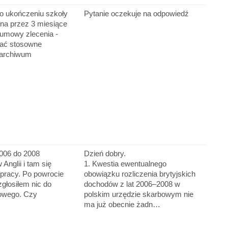
 ukończeniu szkoły
Pytanie oczekuje na odpowiedź
ona przez 3 miesiące
 umowy zlecenia -
kać stosowne
 archiwum
2006 do 2008
Dzień dobry.
Anglii i tam się
1. Kwestia ewentualnego
 pracy. Po powrocie
obowiązku rozliczenia brytyjskich
zgłosiłem nic do
dochodów z lat 2006–2008 w
owego. Czy
polskim urzędzie skarbowym nie
ma już obecnie żadn…