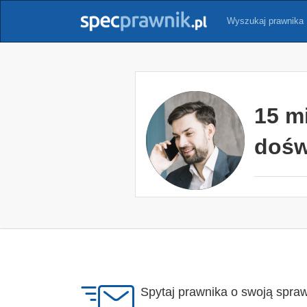
Wyszukaj prawnika
15 m
dośw
Spytaj prawnika o swoją spra