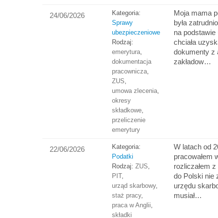
Moja mama po
Kategoria:
24/06/2026
była zatrudni
Sprawy
na podstawie
ubezpieczeniowe
chciała uzys
Rodzaj:
dokumenty z
emerytura
,
zakładow…
dokumentacja
pracownicza
,
ZUS
,
umowa zlecenia
,
okresy
składkowe
,
przeliczenie
emerytury
W latach od 
Kategoria:
22/06/2026
pracowałem w 
Podatki
rozliczałem z
Rodzaj:
ZUS
,
do Polski nie 
PIT
,
urzędu skarb
urząd skarbowy
,
musiał…
staż pracy
,
praca w Anglii
,
składki