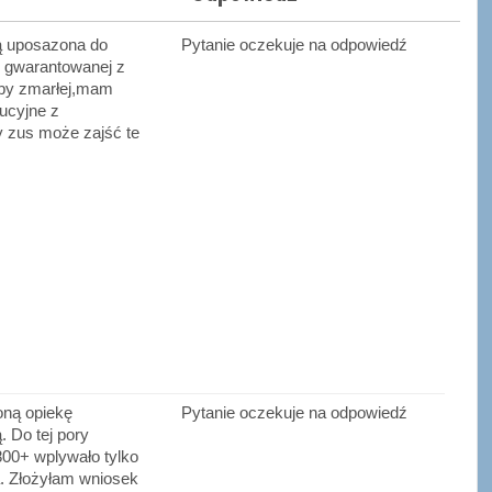
ą uposazona do
Pytanie oczekuje na odpowiedź
y gwarantowanej z
by zmarłej,mam
ucyjne z
y zus może zajść te
ną opiekę
Pytanie oczekuje na odpowiedź
 Do tej pory
800+ wplywało tylko
a. Złożyłam wniosek