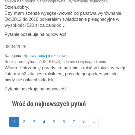
opieka nad osobą niepełnosprawną
,
wyrównanie świadczeń
Dzień.dobry.
Czy mam szense wyegzekwować od państwa wyrównanie.
Od.2012 do 2016 pobierałam świadczenie pielęgnacyjne w
wysokości 520 zł za całodob…
Pytanie oczekuje na odpowiedź
08/04/2026
Kategoria:
Sprawy ubezpieczeniowe
Rodzaj:
emerytura
,
ZUS
,
KRUS
,
odprawa i wynagrodzenie
Witam. Potrzebuję porady, co najlepiej zrobić w takiej sytuacji.
Tata ma 52 lata, jest rolnikiem, posiada gospodarstwo, ale
nigdy nie opłacał składek…
Pytanie oczekuje na odpowiedź
Wróć do najnowszych pytań
1
2
3
4
5
6
7
>
»