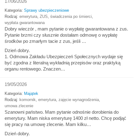
17/06/2026
Kategoria:
Sprawy ubezpieczeniowe
Rodzaj:
emerytura
,
ZUS
,
świadczenia po śmierci
,
wypłata gwarantowana
Dobry wieczór , mam pytanie o wypłatę gwarantowana z zus.
Pytanie brzmi czy słusznie dostałam odmowę o wypłatę
środków po zmarłym tacie z zus, jeśli …
Dzień dobry.
1. Odmowa Zakładu Ubezpieczeń Społecznych wydaje się
być zgodna z literalną wykładnią przepisów oraz praktyką
organu rentowego. Znaczen…
19/05/2026
Kategoria:
Majątek
Rodzaj:
komornik
,
emerytura
,
zajęcie wynagrodzenia
,
umowa zlecenie
Szanowni państwo. Mam pytanie odnośnie dorobienia do
emerytury. Mam niska emeryturę 1400 zł netto. Chcę podjąć
się pracy na umowę zlecenie. Mam kilku…
Dzień dobry.