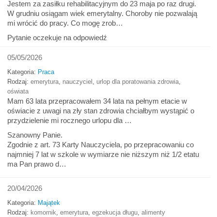
Jestem za zasiłku rehabilitacyjnym do 23 maja po raz drugi.
W grudniu osiągam wiek emerytalny. Choroby nie pozwalają
mi wrócić do pracy. Co mogę zrob…
Pytanie oczekuje na odpowiedź
05/05/2026
Kategoria:
Praca
Rodzaj:
emerytura
,
nauczyciel
,
urlop dla poratowania zdrowia
,
oświata
Mam 63 lata przepracowałem 34 lata na pełnym etacie w
oświacie z uwagi na zły stan zdrowia chciałbym wystąpić o
przydzielenie mi rocznego urlopu dla …
Szanowny Panie.
Zgodnie z art. 73 Karty Nauczyciela, po przepracowaniu co
najmniej 7 lat w szkole w wymiarze nie niższym niż 1/2 etatu
ma Pan prawo d…
20/04/2026
Kategoria:
Majątek
Rodzaj:
komornik
,
emerytura
,
egzekucja długu
,
alimenty