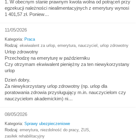
1. W obecnym stanie prawnym kwota wolna od potrąceń przy
egzekucji należności niealimentacyjnych z emerytury wynosi
1 401,57 zł. Poniew…
11/05/2026
Kategoria:
Praca
Rodzaj:
ekwiwalent za urlop
,
emerytura
,
nauczyciel
,
urlop zdrowotny
Urlop zdrowotny
Przechodzę na emeryturę w październiku
Czy otrzymam ekwiwalent pieniężny za ten niewykorzystany
urlop
Dzień dobry.
Za niewykorzystany urlop zdrowotny (np. urlop dla
poratowania zdrowia przysługujący m.in. nauczycielom czy
nauczycielom akademickim) ni…
08/05/2026
Kategoria:
Sprawy ubezpieczeniowe
Rodzaj:
emerytura
,
niezdolność do pracy
,
ZUS
,
zasiłek rehabilitacyjny