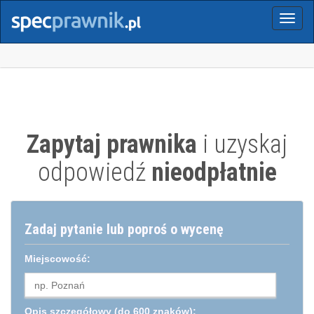
Menu
Zapytaj prawnika
i uzyskaj
odpowiedź
nieodpłatnie
Zadaj pytanie lub poproś o wycenę
Miejscowość:
Opis szczegółowy
(do 600 znaków):