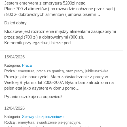
Jestem emerytem z emerytura 5200zl netto.
Place 700 zł alimentów ( po rozwodzie nałożone przez sąd )
i 800 zł dobrowolnych alimentów ( umowa pisemn…
Dzień dobry,
Kluczowe jest rozróżnienie między alimentami zasądzonymi
przez sąd (700 zł) a dobrowolnymi (800 zł).
Komornik przy egzekucji bierze pod…
15/04/2026
Kategoria:
Praca
Rodzaj:
emerytura
,
praca za granicą
,
staż pracy
,
jubileuszówka
Pracuje jako nauczyciel. Mam zaświadczenie z pracy w
Wielkiej Brytanii z lat 2006-2007. Byłam tam zatrudniona na
pełen etat jako asystent w domu pomo…
Pytanie oczekuje na odpowiedź
12/04/2026
Kategoria:
Sprawy ubezpieczeniowe
Rodzaj:
emerytura
,
świadczenie pielęgnacyjne
,