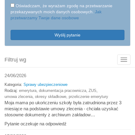
Oświadczam, że wyrażam zgodę na przetwarzanie
przekazywanych moich danych osobowych.
Jak
przetwarzamy Twoje dane osobowe
Wyślij pytanie
Filtruj wg
Poka
filtry
24/06/2026
Kategoria:
Sprawy ubezpieczeniowe
Rodzaj:
emerytura
,
dokumentacja pracownicza
,
ZUS
,
umowa zlecenia
,
okresy składkowe
,
przeliczenie emerytury
Moja mama po ukończeniu szkoły była zatrudniona przez 3
miesiące na podstawie umowy zlecenia - chciała uzyskać
stosowne dokumenty z archiwum zakładow…
Pytanie oczekuje na odpowiedź