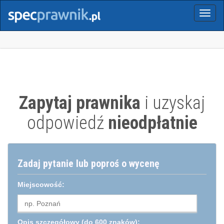
Menu
Zapytaj prawnika
i uzyskaj
odpowiedź
nieodpłatnie
Zadaj pytanie lub poproś o wycenę
Miejscowość:
Opis szczegółowy
(do 600 znaków):