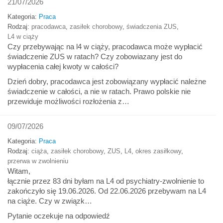
21/07/2026
Kategoria:
Praca
Rodzaj:
pracodawca
,
zasiłek chorobowy
,
świadczenia ZUS
,
L4 w ciąży
Czy przebywając na l4 w ciąży, pracodawca może wypłacić
świadczenie ZUS w ratach? Czy zobowiazany jest do
wypłacenia całej kwoty w całości?
Dzień dobry, pracodawca jest zobowiązany wypłacić należne
świadczenie w całości, a nie w ratach. Prawo polskie nie
przewiduje możliwości rozłożenia z…
09/07/2026
Kategoria:
Praca
Rodzaj:
ciąża
,
zasiłek chorobowy
,
ZUS
,
L4
,
okres zasiłkowy
,
przerwa w zwolnieniu
Witam,
łącznie przez 83 dni byłam na L4 od psychiatry-zwolnienie to
zakończyło się 19.06.2026. Od 22.06.2026 przebywam na L4
na ciąże. Czy w związk…
Pytanie oczekuje na odpowiedź