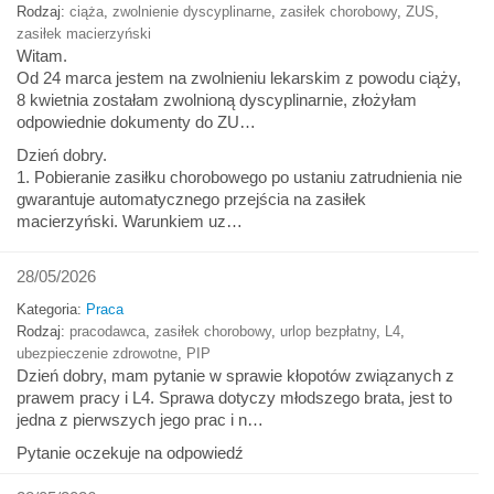
Rodzaj:
ciąża
,
zwolnienie dyscyplinarne
,
zasiłek chorobowy
,
ZUS
,
zasiłek macierzyński
Witam.
Od 24 marca jestem na zwolnieniu lekarskim z powodu ciąży,
8 kwietnia zostałam zwolnioną dyscyplinarnie, złożyłam
odpowiednie dokumenty do ZU…
Dzień dobry.
1. Pobieranie zasiłku chorobowego po ustaniu zatrudnienia nie
gwarantuje automatycznego przejścia na zasiłek
macierzyński. Warunkiem uz…
28/05/2026
Kategoria:
Praca
Rodzaj:
pracodawca
,
zasiłek chorobowy
,
urlop bezpłatny
,
L4
,
ubezpieczenie zdrowotne
,
PIP
Dzień dobry, mam pytanie w sprawie kłopotów związanych z
prawem pracy i L4. Sprawa dotyczy młodszego brata, jest to
jedna z pierwszych jego prac i n…
Pytanie oczekuje na odpowiedź