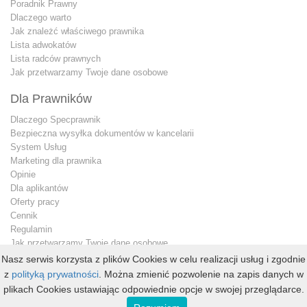
Poradnik Prawny
Dlaczego warto
Jak znależć właściwego prawnika
Lista adwokatów
Lista radców prawnych
Jak przetwarzamy Twoje dane osobowe
Dla Prawników
Dlaczego Specprawnik
Bezpieczna wysyłka dokumentów w kancelarii
System Usług
Marketing dla prawnika
Opinie
Dla aplikantów
Oferty pracy
Cennik
Regulamin
Jak przetwarzamy Twoje dane osobowe
Konto premium
Nasz serwis korzysta z plików Cookies w celu realizacji usług i zgodnie
Kontakt dla prawnika
z
polityką prywatności
. Można zmienić pozwolenie na zapis danych w
plikach Cookies ustawiając odpowiednie opcje w swojej przeglądarce.
Copyright © 2013 - 2026
specprawnik.pl