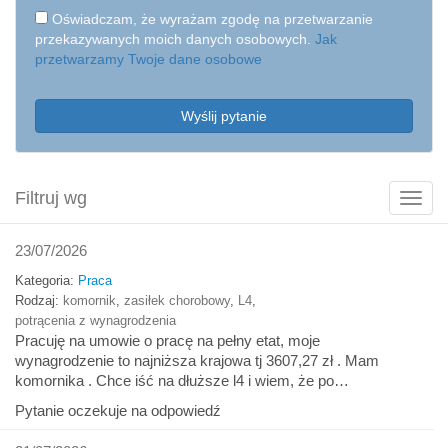
Oświadczam, że wyrażam zgodę na przetwarzanie
przekazywanych moich danych osobowych.
Jak
przetwarzamy Twoje dane osobowe
Wyślij pytanie
Filtruj wg
Poka
filtry
23/07/2026
Kategoria:
Praca
Rodzaj:
komornik
,
zasiłek chorobowy
,
L4
,
potrącenia z wynagrodzenia
Pracuję na umowie o pracę na pełny etat, moje
wynagrodzenie to najniższa krajowa tj 3607,27 zł . Mam
komornika . Chce iść na dłuższe l4 i wiem, że po…
Pytanie oczekuje na odpowiedź