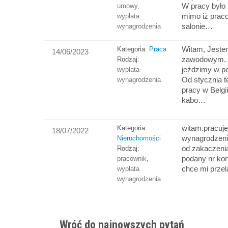
W pracy było 
umowy
,
mimo iż pra
wypłata
salonie…
wynagrodzenia
Witam, Jeste
Kategoria:
Praca
14/06/2023
zawodowym.
Rodzaj:
jeździmy w p
wypłata
Od stycznia t
wynagrodzenia
pracy w Belgi
kabo…
witam.pracuj
Kategoria:
18/07/2022
wynagrodzenie
Nieruchomości
od zakaczeni
Rodzaj:
podany nr kont
pracownik
,
chce mi prze
wypłata
wynagrodzenia
Wróć do najnowszych pytań