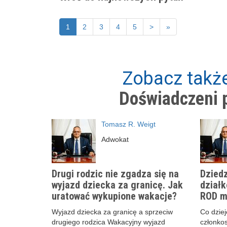
1
2
3
4
5
>
»
Zobacz także
Doświadczeni p
Tomasz R. Weigt
Adwokat
Drugi rodzic nie zgadza się na
Dziedz
wyjazd dziecka za granicę. Jak
działk
uratować wykupione wakacje?
ROD m
Wyjazd dziecka za granicę a sprzeciw
Co dzieje
drugiego rodzica Wakacyjny wyjazd
członko