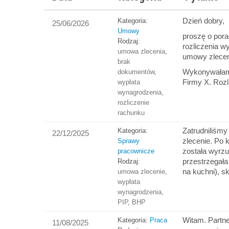
Dzień dobry,
Kategoria:
25/06/2026
Umowy
proszę o por
Rodzaj:
rozliczenia w
umowa zlecenia
,
umowy zlecen
brak
Wykonywałam 
dokumentów
,
Firmy X. Roz
wypłata
wynagrodzenia
,
rozliczenie
rachunku
Zatrudniliśm
Kategoria:
22/12/2025
zlecenie. Po 
Sprawy
została wyrzu
pracownicze
przestrzegał
Rodzaj:
na kuchni), 
umowa zlecenie
,
wypłata
wynagrodzenia
,
PIP
,
BHP
Witam. Partne
Kategoria:
Praca
11/08/2025