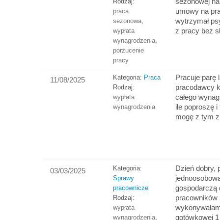
sezonowej na
Rodzaj:
umowy na prac
praca
wytrzymał psy
sezonowa
,
z pracy bez 
wypłata
wynagrodzenia
,
porzucenie
pracy
Pracuje parę 
Kategoria:
Praca
11/08/2025
pracodawcy kt
Rodzaj:
całego wynagr
wypłata
ile poproszę i
wynagrodzenia
mogę z tym z
Dzień dobry,
Kategoria:
03/03/2025
jednoosobową
Sprawy
gospodarczą d
pracownicze
pracowników 
Rodzaj:
wykonywałam 
wypłata
gotówkowej 
wynagrodzenia
,