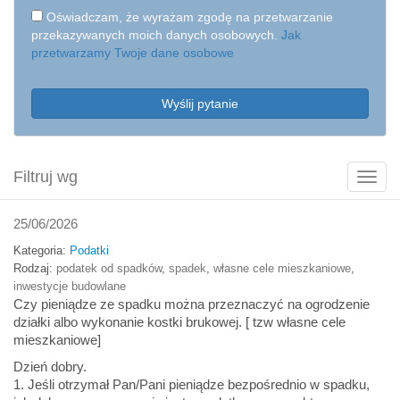
Oświadczam, że wyrażam zgodę na przetwarzanie
przekazywanych moich danych osobowych.
Jak
przetwarzamy Twoje dane osobowe
Wyślij pytanie
Filtruj wg
Poka
filtry
25/06/2026
Kategoria:
Podatki
Rodzaj:
podatek od spadków
,
spadek
,
własne cele mieszkaniowe
,
inwestycje budowlane
Czy pieniądze ze spadku można przeznaczyć na ogrodzenie
działki albo wykonanie kostki brukowej. [ tzw własne cele
mieszkaniowe]
Dzień dobry.
1. Jeśli otrzymał Pan/Pani pieniądze bezpośrednio w spadku,