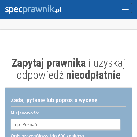
Menu
Zapytaj prawnika
i uzyskaj
odpowiedź
nieodpłatnie
Zadaj pytanie lub poproś o wycenę
Miejscowość:
Opis szczegółowy
(do 600 znaków):