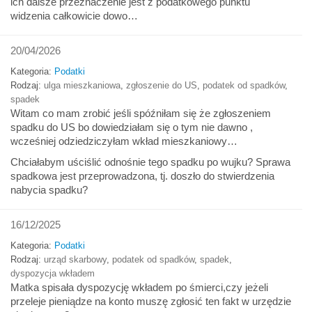
ich dalsze przeznaczenie jest z podatkowego punktu
widzenia całkowicie dowo…
20/04/2026
Kategoria:
Podatki
Rodzaj:
ulga mieszkaniowa
,
zgłoszenie do US
,
podatek od spadków
,
spadek
Witam co mam zrobić jeśli spóźniłam się że zgłoszeniem
spadku do US bo dowiedziałam się o tym nie dawno ,
wcześniej odziedziczyłam wkład mieszkaniowy…
Chciałabym uściślić odnośnie tego spadku po wujku? Sprawa
spadkowa jest przeprowadzona, tj. doszło do stwierdzenia
nabycia spadku?
16/12/2025
Kategoria:
Podatki
Rodzaj:
urząd skarbowy
,
podatek od spadków
,
spadek
,
dyspozycja wkładem
Matka spisała dyspozycję wkładem po śmierci,czy jeżeli
przeleje pieniądze na konto muszę zgłosić ten fakt w urzędzie