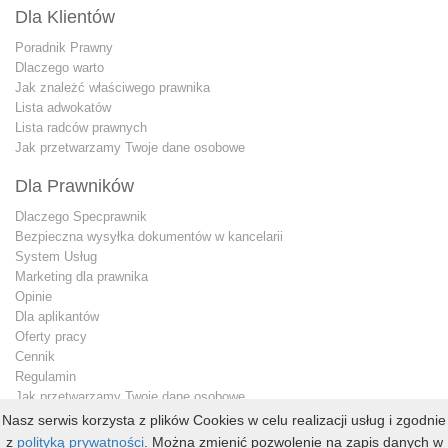
Dla Klientów
Poradnik Prawny
Dlaczego warto
Jak znależć właściwego prawnika
Lista adwokatów
Lista radców prawnych
Jak przetwarzamy Twoje dane osobowe
Dla Prawników
Dlaczego Specprawnik
Bezpieczna wysyłka dokumentów w kancelarii
System Usług
Marketing dla prawnika
Opinie
Dla aplikantów
Oferty pracy
Cennik
Regulamin
Jak przetwarzamy Twoje dane osobowe
Konto premium
Nasz serwis korzysta z plików Cookies w celu realizacji usług i zgodnie
Kontakt dla prawnika
z
polityką prywatności
. Można zmienić pozwolenie na zapis danych w