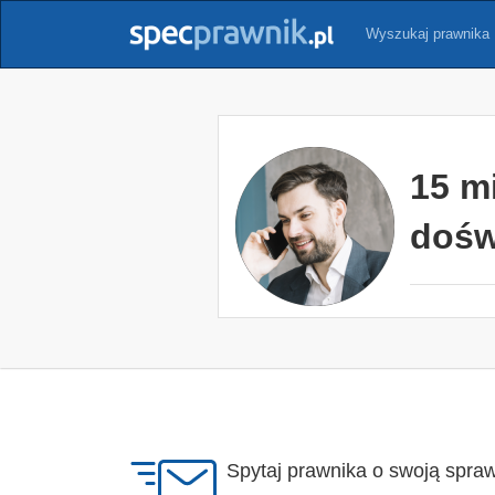
Wyszukaj prawnika
15 m
dośw
Spytaj prawnika o swoją spra