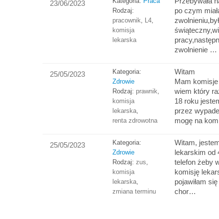
Przebywała na
Kategoria:
Praca
23/06/2023
po czym miał
Rodzaj:
zwolnieniu,był
pracownik
,
L4
,
świąteczny,w
komisja
pracy,następ
lekarska
zwolnienie …
Witam
Kategoria:
25/05/2023
Mam komisje l
Zdrowie
wiem który ra
Rodzaj:
prawnik
,
18 roku jest
komisja
przez wypade
lekarska
,
mogę na kom
renta zdrowotna
Witam, jestem
Kategoria:
25/05/2023
lekarskim od 
Zdrowie
telefon żeby 
Rodzaj:
zus
,
komisję lekar
komisja
pojawiłam się
lekarska
,
chor…
zmiana terminu