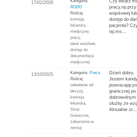
Czy lekarz 
Kategoria:
17/02/2026
pracy,np.przy
RODO
wojskowej lub
Rodzaj:
dostęp do d
komisja
pacjenta? Czy
lekarska
,
np.ms…
medycyna
pracy
,
dane wrażliwe
,
dostęp do
dokumentacji
medycznej
Dzień dobry.
Kategoria:
Praca
13/10/2025
Jestem kand
Rodzaj:
powracającym
odwołanie od
granicznej po
decyzji
,
dobrowolnym 
komisja
służby że wz
lekarska
,
Aktualnie st
Straż
Graniczna
,
zaburzenia w
remisji