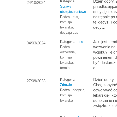
Dzień dobry. 
Kategoria:
24/10/2024
przedłużając
Sprawy
decyzję lekar
ubezpieczeniowe
następnie po
Rodzaj:
zus
,
tej decyzji i 
komisja
decy…
lekarska
,
decyzja zus
Jaki jest term
Kategoria:
Inne
04/03/2024
wezwania na 
Rodzaj:
wojsku? Ile d
wezwanie
,
powinienem d
komisja
być dostarczo
lekarska
,
d…
termin
Dzień dobry
Kategoria:
27/09/2023
Chcę zapytać
Zdrowie
odwoływać od 
Rodzaj:
decyzja
,
lekarskiej, kt
komisja
schorzenie ni
lekarska
związku ze sł