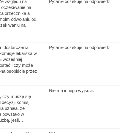
Ze względu na
Pytanie oczekuje na odpowiedź
e oczekiwanie na
za orzecznika a
 moim odwołaniu od
oczekiwaniu na
in dostarczenia
Pytanie oczekuje na odpowiedź
komisje lekarska w
ni wcześniej
ostać i czy może
na osobiście przez
Nie ma innego wyjścia.
, czy muszę się
decyzji komisji
óra uznała, że
e powstało w
użbą, jeśli…