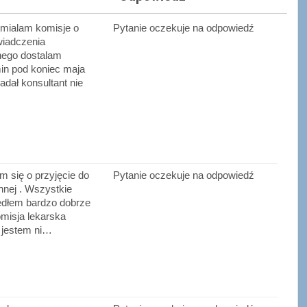
 mialam komisje o
Pytanie oczekuje na odpowiedź
wiadczenia
jnego dostalam
in pod koniec maja
adał konsultant nie
m się o przyjęcie do
Pytanie oczekuje na odpowiedź
nnej . Wszystkie
edłem bardzo dobrze
omisja lekarska
e jestem ni…