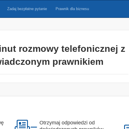
Zadaj bezpłatne pytanie
Prawnik dla biznesu
inut rozmowy telefonicznej z
iadczonym prawnikiem
wę
Otrzymaj odpowiedzi od