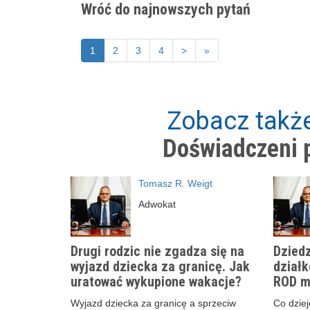
Wróć do najnowszych pytań
1
2
3
4
>
»
Zobacz także
Doświadczeni p
Tomasz R. Weigt
Adwokat
Drugi rodzic nie zgadza się na
Dziedz
wyjazd dziecka za granicę. Jak
działk
uratować wykupione wakacje?
ROD m
Wyjazd dziecka za granicę a sprzeciw
Co dzieje