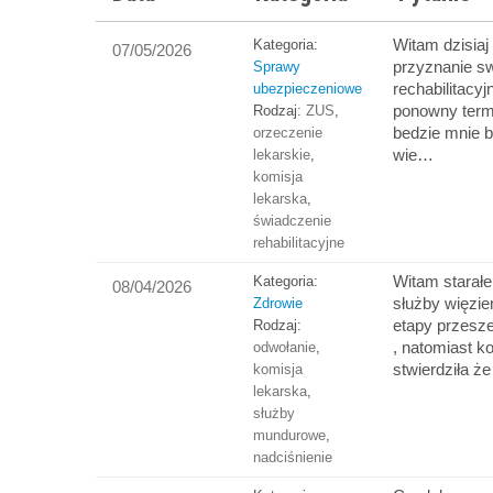
Witam dzisiaj
Kategoria:
07/05/2026
przyznanie s
Sprawy
rechabilitacy
ubezpieczeniowe
ponowny term
Rodzaj:
ZUS
,
bedzie mnie b
orzeczenie
wie…
lekarskie
,
komisja
lekarska
,
świadczenie
rehabilitacyjne
Witam starałe
Kategoria:
08/04/2026
służby więzie
Zdrowie
etapy przesz
Rodzaj:
, natomiast k
odwołanie
,
stwierdziła ż
komisja
lekarska
,
służby
mundurowe
,
nadciśnienie