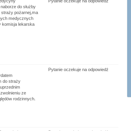
medycyny
Pytanie oczekuje na odpowiedź
 naborze do służby
 straży pożarnej,ma
anych medycznych
 komisja lekarska
Pytanie oczekuje na odpowiedź
ydatem
 do straży
 uprzednim
zwolnieniu ze
ględów rodzinnych.
…