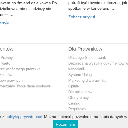
potrafi być równie skuteczna, jak
stwem po śmierci działkowca Po
spotkanie w kancelarii, …
działkowca nie dziedziczy się
ani — …
Zobacz artykuł
rtykuł
ientów
Dla Prawników
 Prawny
Dlaczego Specprawnik
 warto
Bezpieczna wysyłka dokumentów w
eżć właściwego prawnika
kancelarii
wokatów
System Usług
dców prawnych
Marketing dla prawnika
twarzamy Twoje dane osobowe
Opinie
Dla aplikantów
Oferty pracy
Cennik
Regulamin
Jak przetwarzamy Twoje dane oso
ie z
polityką prywatności
. Można zmienić pozwolenie na zapis danych w 
Konto premium
Rozumiem
Kontakt dla prawnika