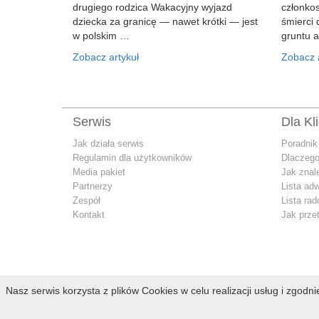
drugiego rodzica Wakacyjny wyjazd
członko
dziecka za granicę — nawet krótki — jest
śmierci 
w polskim …
gruntu 
Zobacz artykuł
Zobacz a
Serwis
Dla Kl
Jak działa serwis
Poradnik
Regulamin dla użytkowników
Dlaczego
Media pakiet
Jak znal
Partnerzy
Lista ad
Zespół
Lista ra
Kontakt
Jak prze
Nasz serwis korzysta z plików Cookies w celu realizacji usług i zgodn