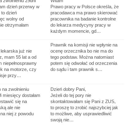
 zwolnieniu 29dni
Witam
am dzień przerwy w
Prawo pracy w Polsce określa, że
 to dzień
pracodawca ma prawo skierować
ięc wolny od
pracownika na badanie kontrolne
nie otrzymałam
do lekarza medycyny pracy w
każdym momencie, gd…
Prawnik na komisji nie wpłynie na
ekarska już nie
ocenę orzecznika bo nie ma do
z, mam 55 lat a od
tego podstaw. Można natomiast
em niepełnosprawny
potem się odwołać od orzeczenia
k na motorze, czy
do sądu i tam prawnik s…
isje przy…
 na zwolnieniu
Dzień dobry Pani,
4 miesięcy dostałam
Jeżeli do tej pory nie
wstawić się na
skontaktowałam się Pani z ZUS,
ską ale nie
to proszę to zrobić najszybciej jak
 na niej z powodu
to możliwe, aby usprawiedliwić
swoją nie…