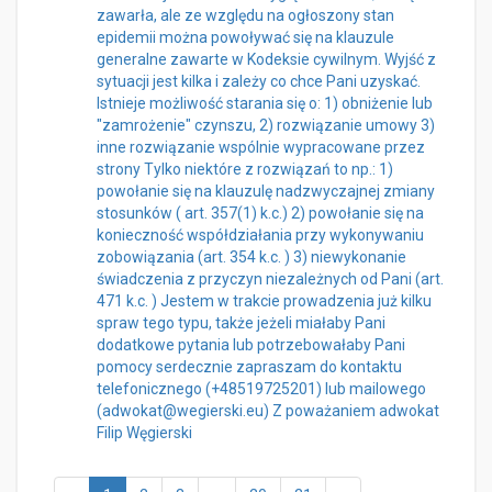
zawarła, ale ze względu na ogłoszony stan
epidemii można powoływać się na klauzule
generalne zawarte w Kodeksie cywilnym. Wyjść z
sytuacji jest kilka i zależy co chce Pani uzyskać.
Istnieje możliwość starania się o: 1) obniżenie lub
"zamrożenie" czynszu, 2) rozwiązanie umowy 3)
inne rozwiązanie wspólnie wypracowane przez
strony Tylko niektóre z rozwiązań to np.: 1)
powołanie się na klauzulę nadzwyczajnej zmiany
stosunków ( art. 357(1) k.c.) 2) powołanie się na
konieczność współdziałania przy wykonywaniu
zobowiązania (art. 354 k.c. ) 3) niewykonanie
świadczenia z przyczyn niezależnych od Pani (art.
471 k.c. ) Jestem w trakcie prowadzenia już kilku
spraw tego typu, także jeżeli miałaby Pani
dodatkowe pytania lub potrzebowałaby Pani
pomocy serdecznie zapraszam do kontaktu
telefonicznego (+48519725201) lub mailowego
(adwokat@wegierski.eu) Z poważaniem adwokat
Filip Węgierski