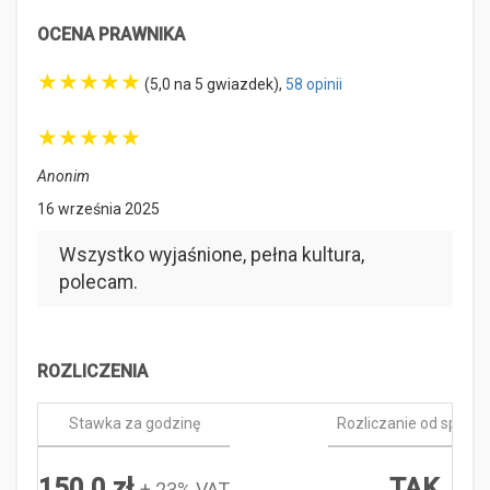
OCENA PRAWNIKA
★
★
★
★
★
(5,0 na 5 gwiazdek),
58 opinii
★
★
★
★
★
Anonim
16 września 2025
Wszystko wyjaśnione, pełna kultura,
polecam.
ROZLICZENIA
Stawka za godzinę
Rozliczanie od spraw
150,0 zł
TAK
+ 23% VAT