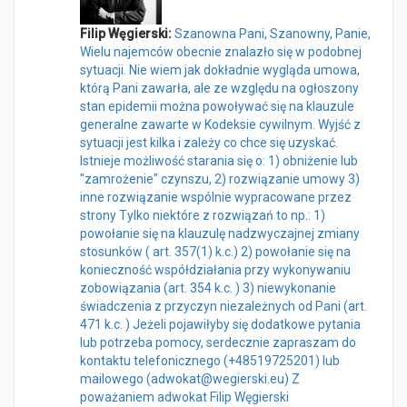
Filip Węgierski:
Szanowna Pani, Szanowny, Panie,
Wielu najemców obecnie znalazło się w podobnej
sytuacji. Nie wiem jak dokładnie wygląda umowa,
którą Pani zawarła, ale ze względu na ogłoszony
stan epidemii można powoływać się na klauzule
generalne zawarte w Kodeksie cywilnym. Wyjść z
sytuacji jest kilka i zależy co chce się uzyskać.
Istnieje możliwość starania się o: 1) obniżenie lub
"zamrożenie" czynszu, 2) rozwiązanie umowy 3)
inne rozwiązanie wspólnie wypracowane przez
strony Tylko niektóre z rozwiązań to np.: 1)
powołanie się na klauzulę nadzwyczajnej zmiany
stosunków ( art. 357(1) k.c.) 2) powołanie się na
konieczność współdziałania przy wykonywaniu
zobowiązania (art. 354 k.c. ) 3) niewykonanie
świadczenia z przyczyn niezależnych od Pani (art.
471 k.c. ) Jeżeli pojawiłyby się dodatkowe pytania
lub potrzeba pomocy, serdecznie zapraszam do
kontaktu telefonicznego (+48519725201) lub
mailowego (adwokat@wegierski.eu) Z
poważaniem adwokat Filip Węgierski