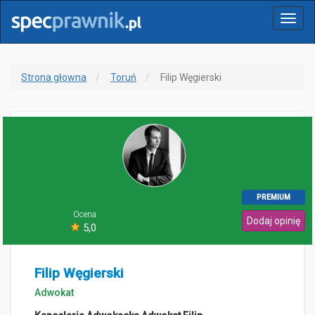
Menu
Strona głowna
Toruń
Filip Węgierski
PREMIUM
Ocena
Dodaj opinię
5,0
Filip Węgierski
Adwokat