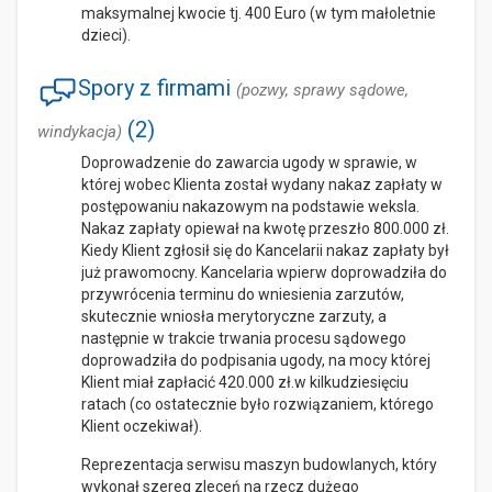
maksymalnej kwocie tj. 400 Euro (w tym małoletnie
dzieci).
Spory z firmami
(pozwy, sprawy sądowe,
(2)
windykacja)
Doprowadzenie do zawarcia ugody w sprawie, w
której wobec Klienta został wydany nakaz zapłaty w
postępowaniu nakazowym na podstawie weksla.
Nakaz zapłaty opiewał na kwotę przeszło 800.000 zł.
Kiedy Klient zgłosił się do Kancelarii nakaz zapłaty był
już prawomocny. Kancelaria wpierw doprowadziła do
przywrócenia terminu do wniesienia zarzutów,
skutecznie wniosła merytoryczne zarzuty, a
następnie w trakcie trwania procesu sądowego
doprowadziła do podpisania ugody, na mocy której
Klient miał zapłacić 420.000 zł.w kilkudziesięciu
ratach (co ostatecznie było rozwiązaniem, którego
Klient oczekiwał).
Reprezentacja serwisu maszyn budowlanych, który
wykonał szereg zleceń na rzecz dużego