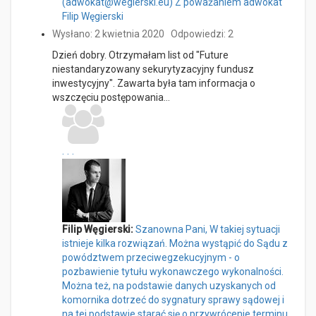
(adwokat@wegierski.eu) Z poważaniem adwokat
Filip Węgierski
Wysłano: 2 kwietnia 2020
Odpowiedzi: 2
Dzień dobry. Otrzymałam list od "Future
niestandaryzowany sekurytyzacyjny fundusz
inwestycyjny". Zawarta była tam informacja o
wszczęciu postępowania…
...
Filip Węgierski:
Szanowna Pani, W takiej sytuacji
istnieje kilka rozwiązań. Można wystąpić do Sądu z
powództwem przeciwegzekucyjnym - o
pozbawienie tytułu wykonawczego wykonalności.
Można też, na podstawie danych uzyskanych od
komornika dotrzeć do sygnatury sprawy sądowej i
na tej podstawie starać się o przywrócenie terminu