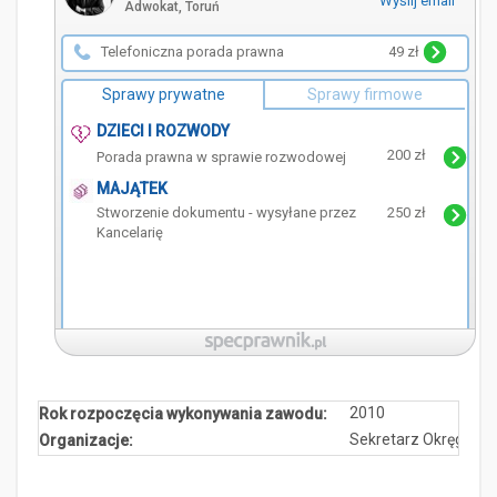
Wyślij email
Adwokat, Toruń
Telefoniczna porada prawna
49 zł
Sprawy prywatne
Sprawy firmowe
DZIECI I ROZWODY
200 zł
Porada prawna w sprawie rozwodowej
MAJĄTEK
Stworzenie dokumentu - wysyłane przez
250 zł
Kancelarię
2010
Rok rozpoczęcia wykonywania zawodu:
Sekretarz Okręgowej
Organizacje: