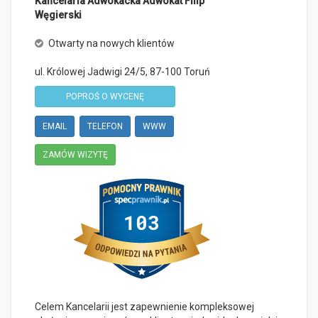
Kancelaria Adwokacka Adwokat Filip
Węgierski
Otwarty na nowych klientów
ul. Królowej Jadwigi 24/5,
87-100
Toruń
POPROŚ O WYCENĘ
EMAIL
TELEFON
WWW
ZAMÓW WIZYTĘ
Celem Kancelarii jest zapewnienie kompleksowej