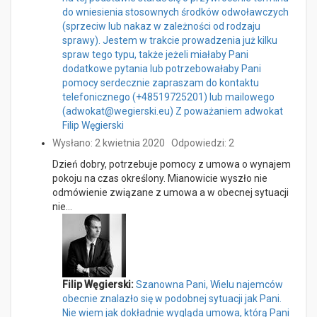
do wniesienia stosownych środków odwoławczych
(sprzeciw lub nakaz w zależności od rodzaju
sprawy). Jestem w trakcie prowadzenia już kilku
spraw tego typu, także jeżeli miałaby Pani
dodatkowe pytania lub potrzebowałaby Pani
pomocy serdecznie zapraszam do kontaktu
telefonicznego (+48519725201) lub mailowego
(adwokat@wegierski.eu) Z poważaniem adwokat
Filip Węgierski
Wysłano: 2 kwietnia 2020
Odpowiedzi: 2
Dzień dobry, potrzebuje pomocy z umowa o wynajem
pokoju na czas określony. Mianowicie wyszło nie
odmówienie związane z umowa a w obecnej sytuacji
nie…
Filip Węgierski:
Szanowna Pani, Wielu najemców
obecnie znalazło się w podobnej sytuacji jak Pani.
Nie wiem jak dokładnie wygląda umowa, którą Pani