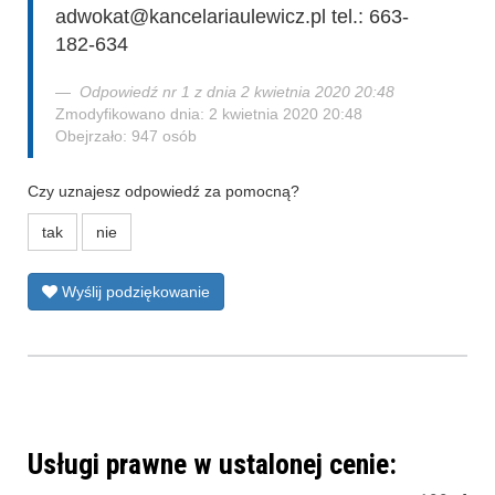
adwokat@kancelariaulewicz.pl tel.: 663-
182-634
Odpowiedź nr 1 z dnia 2 kwietnia 2020 20:48
Zmodyfikowano dnia: 2 kwietnia 2020 20:48
Obejrzało: 947 osób
Czy uznajesz odpowiedź za pomocną?
tak
nie
Wyślij podziękowanie
Usługi prawne w ustalonej cenie: