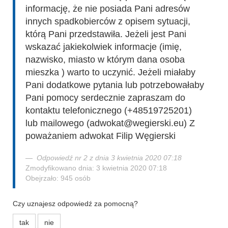
informację, że nie posiada Pani adresów
innych spadkobierców z opisem sytuacji,
którą Pani przedstawiła. Jeżeli jest Pani
wskazać jakiekolwiek informacje (imię,
nazwisko, miasto w którym dana osoba
mieszka ) warto to uczynić. Jeżeli miałaby
Pani dodatkowe pytania lub potrzebowałaby
Pani pomocy serdecznie zapraszam do
kontaktu telefonicznego (+48519725201)
lub mailowego (adwokat@wegierski.eu) Z
poważaniem adwokat Filip Węgierski
Odpowiedź nr 2 z dnia 3 kwietnia 2020 07:18
Zmodyfikowano dnia: 3 kwietnia 2020 07:18
Obejrzało: 945 osób
Czy uznajesz odpowiedź za pomocną?
tak
nie