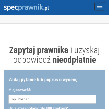
Menu
Zapytaj prawnika
i uzyskaj
odpowiedź
nieodpłatnie
Zadaj pytanie lub poproś o wycenę
Miejscowość:
Opis szczegółowy
(do 600 znaków):