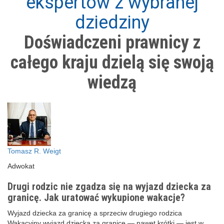
ekspertów z wybranej
dziedziny
Doświadczeni prawnicy z
całego kraju dzielą się swoją
wiedzą
Tomasz R. Weigt
Adwokat
Drugi rodzic nie zgadza się na wyjazd dziecka za
granicę. Jak uratować wykupione wakacje?
Wyjazd dziecka za granicę a sprzeciw drugiego rodzica
Wakacyjny wyjazd dziecka za granicę — nawet krótki — jest w