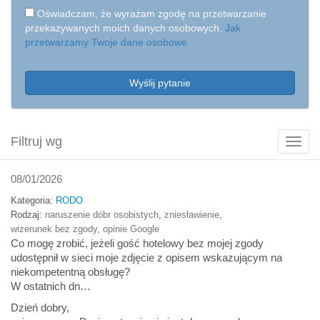
Oświadczam, że wyrażam zgodę na przetwarzanie
przekazywanych moich danych osobowych.
Jak
przetwarzamy Twoje dane osobowe
Wyślij pytanie
Filtruj wg
Poka
filtry
08/01/2026
Kategoria:
RODO
Rodzaj:
naruszenie dóbr osobistych
,
zniesławienie
,
wizerunek bez zgody
,
opinie Google
Co mogę zrobić, jeżeli gość hotelowy bez mojej zgody
udostępnił w sieci moje zdjęcie z opisem wskazującym na
niekompetentną obsługę?
W ostatnich dn…
Dzień dobry,