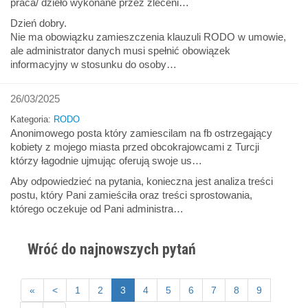
praca/ dzieło wykonane przez zleceni…
Dzień dobry.
Nie ma obowiązku zamieszczenia klauzuli RODO w umowie,
ale administrator danych musi spełnić obowiązek
informacyjny w stosunku do osoby…
26/03/2025
Kategoria:
RODO
Anonimowego posta który zamiescilam na fb ostrzegający
kobiety z mojego miasta przed obcokrajowcami z Turcji
którzy łagodnie ujmując oferują swoje us…
Aby odpowiedzieć na pytania, konieczna jest analiza treści
postu, który Pani zamieściła oraz treści sprostowania,
którego oczekuje od Pani administra…
Wróć do najnowszych pytań
«
<
1
2
3
4
5
6
7
8
9