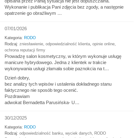
opisana przez Panią sytuacja nie jest dopuszczalna.
Wykonanie i publikacja Pani zdjęcia bez zgody, a następnie
opatrzenie go obraźliwym …
07/01/2026
Kategoria:
RODO
Rodzaj:
zniesławienie
,
odpowiedzialność klienta
,
opinie online
,
ochrona reputacji firmy
Prowadzę salon kosmetyczny, w którym wykonuje usługę
manicure hybrydowego. Jedna z klientek w trakcie
wykonywania usługi złamała sobie paznokcia na t…
Dzień dobry,
bez analizy tych wpisów i ustalenia dokładnego stanu
faktycznego nie sposób tego ocenić.
Pozdrawiam
adwokat Bernadetta Parusińska- U…
30/12/2025
Kategoria:
RODO
Rodzaj:
odpowiedzialność banku
,
wyciek danych
,
RODO