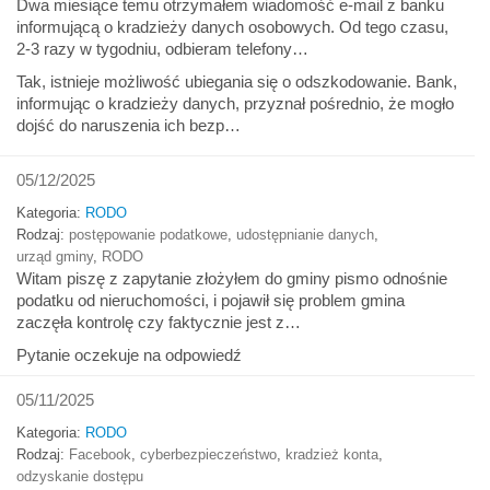
Dwa miesiące temu otrzymałem wiadomość e-mail z banku
informującą o kradzieży danych osobowych. Od tego czasu,
2-3 razy w tygodniu, odbieram telefony…
Tak, istnieje możliwość ubiegania się o odszkodowanie. Bank,
informując o kradzieży danych, przyznał pośrednio, że mogło
dojść do naruszenia ich bezp…
05/12/2025
Kategoria:
RODO
Rodzaj:
postępowanie podatkowe
,
udostępnianie danych
,
urząd gminy
,
RODO
Witam piszę z zapytanie złożyłem do gminy pismo odnośnie
podatku od nieruchomości, i pojawił się problem gmina
zaczęła kontrolę czy faktycznie jest z…
Pytanie oczekuje na odpowiedź
05/11/2025
Kategoria:
RODO
Rodzaj:
Facebook
,
cyberbezpieczeństwo
,
kradzież konta
,
odzyskanie dostępu