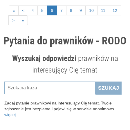
«
<
4
5
6
7
8
9
10
11
12
>
»
Pytania do prawników - RODO
Wyszukaj odpowiedzi
prawników na
interesujący Cię temat
SZUKAJ
Zadaj pytanie prawnikowi na interesujący Cię temat. Twoje
zgłoszenie jest bezpłatne i pojawi się w serwisie anonimowo.
więcej