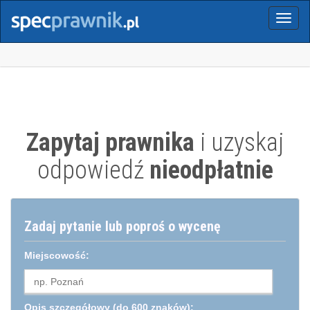
Menu
Zapytaj prawnika
i uzyskaj
odpowiedź
nieodpłatnie
Zadaj pytanie lub poproś o wycenę
Miejscowość:
Opis szczegółowy
(do 600 znaków):