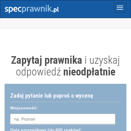
Menu
Zapytaj prawnika
i uzyskaj
odpowiedź
nieodpłatnie
Zadaj pytanie lub poproś o wycenę
Miejscowość:
Opis szczegółowy
(do 600 znaków):