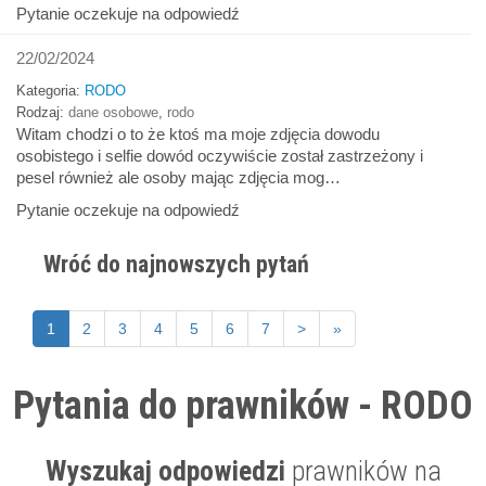
Pytanie oczekuje na odpowiedź
22/02/2024
Kategoria:
RODO
Rodzaj:
dane osobowe
,
rodo
Witam chodzi o to że ktoś ma moje zdjęcia dowodu
osobistego i selfie dowód oczywiście został zastrzeżony i
pesel również ale osoby mając zdjęcia mog…
Pytanie oczekuje na odpowiedź
Wróć do najnowszych pytań
1
2
3
4
5
6
7
>
»
Pytania do prawników - RODO
Wyszukaj odpowiedzi
prawników na