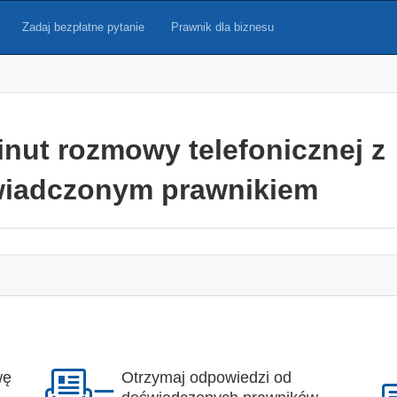
Zadaj bezpłatne pytanie
Prawnik dla biznesu
inut rozmowy telefonicznej z
iadczonym prawnikiem
wę
Otrzymaj odpowiedzi od