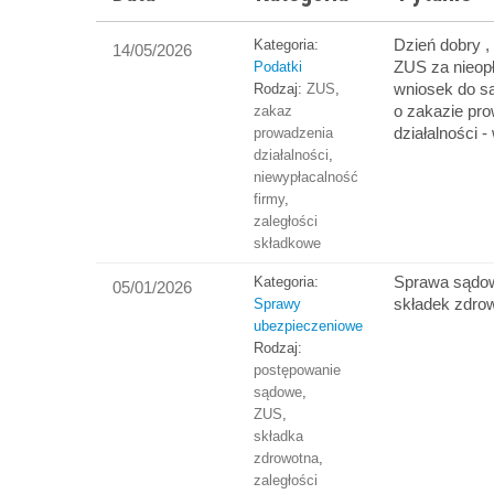
Dzień dobry ,
Kategoria:
14/05/2026
ZUS za nieopł
Podatki
wniosek do s
Rodzaj:
ZUS
,
o zakazie pr
zakaz
działalności 
prowadzenia
działalności
,
niewypłacalność
firmy
,
zaległości
składkowe
Sprawa sądow
Kategoria:
05/01/2026
składek zdro
Sprawy
ubezpieczeniowe
Rodzaj:
postępowanie
sądowe
,
ZUS
,
składka
zdrowotna
,
zaległości