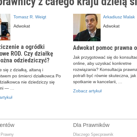
rawnicy z całego kraju dzielą s
Tomasz R. Weigt
Arkadiusz Malak
Adwokat
Adwokat
iczenie a ogródki
Adwokat pomoc prawna o
owe ROD. Czy działkę
Jak przygotować się do konsultac
ożna odziedziczyć?
online, aby uzyskać konkretne
rozwiązania? Konsultacja prawna
 się z działką, altaną i
potrafi być równie skuteczna, jak
stwem po śmierci działkowca Po
spotkanie w kancelarii, …
działkowca nie dziedziczy się
ani — …
Zobacz artykuł
rtykuł
ientów
Dla Prawników
 Prawny
Dlaczego Specprawnik