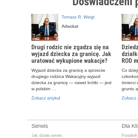
Doświadczeni p
Tomasz R. Weigt
Adwokat
Drugi rodzic nie zgadza się na
Dziedz
wyjazd dziecka za granicę. Jak
działk
uratować wykupione wakacje?
ROD m
Wyjazd dziecka za granicę a sprzeciw
Co dzieje
drugiego rodzica Wakacyjny wyjazd
członko
dziecka za granicę — nawet krótki — jest
śmierci 
w polskim …
gruntu 
Zobacz artykuł
Zobacz a
Serwis
Dla Kl
Jak działa serwis
Poradnik