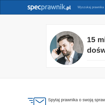
Wyszukaj prawnika
15 m
dośw
Spytaj prawnika o swoją spra