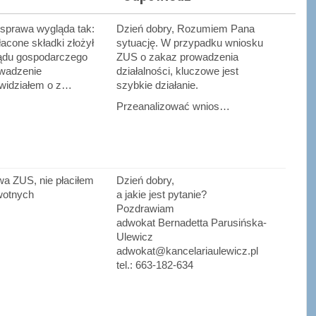
 sprawa wygląda tak:
Dzień dobry, Rozumiem Pana
acone składki złożył
sytuację. W przypadku wniosku
ądu gospodarczego
ZUS o zakaz prowadzenia
owadzenie
działalności, kluczowe jest
- widziałem o z…
szybkie działanie.
Przeanalizować wnios…
a ZUS, nie płaciłem
Dzień dobry,
wotnych
a jakie jest pytanie?
Pozdrawiam
adwokat Bernadetta Parusińska-
Ulewicz
adwokat@kancelariaulewicz.pl
tel.: 663-182-634