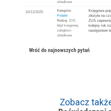
składkowe
Księgowa popeł
Kategoria:
10/12/2025
złożyła na c
Podatki
ZUS zapewnia
Rodzaj:
ZUS
,
kolejny rok r
błąd księgowej
,
następstwie t
zaległości
składkowe
Wróć do najnowszych pytań
Zobacz także