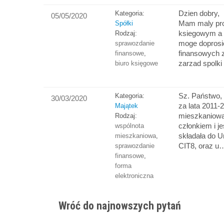
Dzien dobry,
Kategoria:
05/05/2020
Mam maly pro
Spółki
ksiegowym a 
Rodzaj:
moge doprosi
sprawozdanie
finansowych z
finansowe
,
zarzad spolki
biuro księgowe
Sz. Państwo,
Kategoria:
30/03/2020
za lata 2011-
Majątek
mieszkaniowa,
Rodzaj:
członkiem i j
wspólnota
składała do 
mieszkaniowa
,
CIT8, oraz u
sprawozdanie
finansowe
,
forma
elektroniczna
Wróć do najnowszych pytań