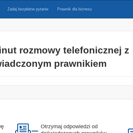
Zadaj bezpłatne pytanie
Prawnik dla biznesu
inut rozmowy telefonicznej z
iadczonym prawnikiem
wę
Otrzymaj odpowiedzi od