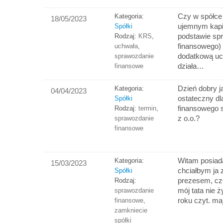
Czy w spółce
Kategoria:
18/05/2023
ujemnym kapi
Spółki
podstawie sp
Rodzaj:
KRS
,
finansowego) 
uchwała
,
dodatkową uc
sprawozdanie
działa…
finansowe
Dzień dobry j
Kategoria:
04/04/2023
ostateczny dl
Spółki
finansowego 
Rodzaj:
termin
,
z o.o.?
sprawozdanie
finansowe
Witam posiad
Kategoria:
15/03/2023
chciałbym ja 
Spółki
prezesem, czł
Rodzaj:
mój tata nie ż
sprawozdanie
roku czyt. ma
finansowe
,
zamkniecie
spółki