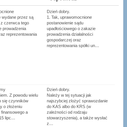
ocnione
Dzień dobry.
e wydane przez są
1. Tak, uprawomocnione
 z czerwca tego
postanowienie sądu
ie prowadzenia
upadłościowego o zakazie
oraz reprezentowania
prowadzenia działalności
gospodarczej oraz
reprezentowania spółki un…
śmy
Dzień dobry.
iem. Z powodu wielu
Należy w tej sytuacji jak
h się czynników
najszybciej zlożyć sprawozdanie
y o złożeniu
do KAS albo do KRS (w
 finansowego a
zależności od rodzaju
 15 lipc…
stowarzyszenia), a także wysłać
z…