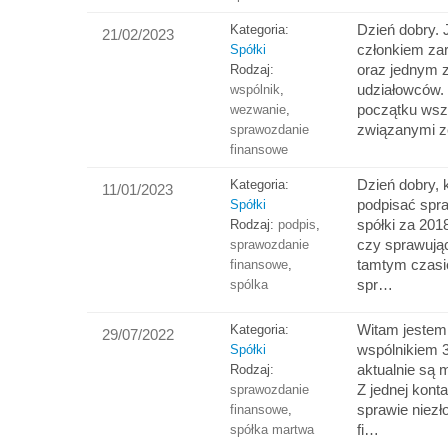
Dzień dobry.
Kategoria:
21/02/2023
członkiem zar
Spółki
oraz jednym 
Rodzaj:
udziałowców
wspólnik
,
początku wsz
wezwanie
,
związanymi 
sprawozdanie
finansowe
Dzień dobry, 
Kategoria:
11/01/2023
podpisać spr
Spółki
spółki za 201
Rodzaj:
podpis
,
czy sprawując
sprawozdanie
tamtym czasi
finansowe
,
spr…
spólka
Witam jestem 
Kategoria:
29/07/2022
wspólnikiem 3
Spółki
aktualnie są 
Rodzaj:
Z jednej konta
sprawozdanie
sprawie niezł
finansowe
,
fi…
spółka martwa