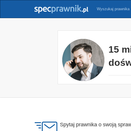
Wyszukaj prawnika
15 m
dośw
Spytaj prawnika o swoją spra