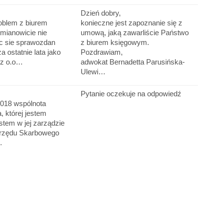
Dzień dobry,
blem z biurem
konieczne jest zapoznanie się z
mianowicie nie
umową, jaką zawarliście Państwo
c sie sprawozdan
z biurem księgowym.
a ostatnie lata jako
Pozdrawiam,
 z o.o…
adwokat Bernadetta Parusińska-
Ulewi…
Pytanie oczekuje na odpowiedź
2018 wspólnota
 której jestem
estem w jej zarządzie
Urzędu Skarbowego
…