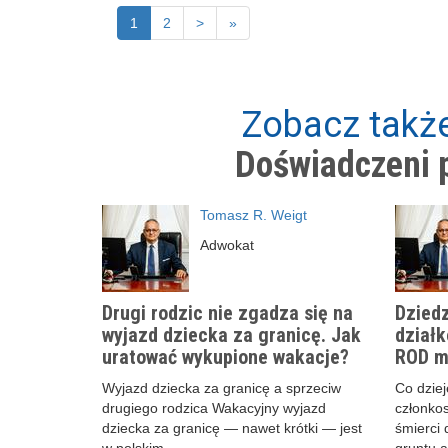
1
2
>
»
Zobacz także
Doświadczeni p
Tomasz R. Weigt
Adwokat
Drugi rodzic nie zgadza się na
Dziedz
wyjazd dziecka za granicę. Jak
działk
uratować wykupione wakacje?
ROD m
Wyjazd dziecka za granicę a sprzeciw
Co dzieje
drugiego rodzica Wakacyjny wyjazd
członko
dziecka za granicę — nawet krótki — jest
śmierci 
w polskim …
gruntu 