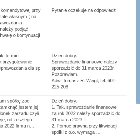
 komandytowej przy
Pytanie oczekuje na odpowiedź
tale własnym ( na
rawozdania
należy podjąć
hwałę o kontynuacji
aki termin
Dzień dobry.
a przygotowanie
Sprawozdanie finansowe należy
sprawozdania dla sp
sporządzić do 31 marca 2023r.
Pozdrawiam.
Adw. Tomasz R. Weigt, tel. 601-
225-208
am spółkę zoo
Dzień dobry.
zamknąć jestem jej
1. Tak, sprawozdanie finansowe
onek zarządu czyli
za rok 2022 należy sporządzić do
yje, od zeszłego
31 marca 2023 r.
ja 2022 firma n…
2. Pomoc prawna przy likwidacji
spółki z o.o. wymaga …