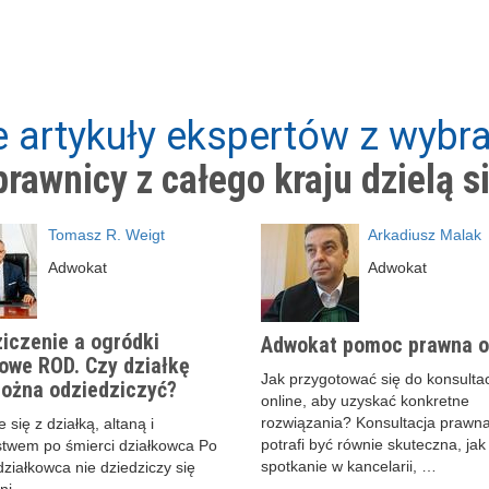
 artykuły ekspertów z wybra
rawnicy z całego kraju dzielą s
Tomasz R. Weigt
Arkadiusz Malak
Adwokat
Adwokat
iczenie a ogródki
Adwokat pomoc prawna o
owe ROD. Czy działkę
Jak przygotować się do konsultac
ożna odziedziczyć?
online, aby uzyskać konkretne
rozwiązania? Konsultacja prawna
 się z działką, altaną i
potrafi być równie skuteczna, jak
stwem po śmierci działkowca Po
spotkanie w kancelarii, …
działkowca nie dziedziczy się
ani — …