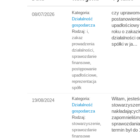
czy uprawom
Kategoria:
08/07/2026
postanowieni
Działalność
upadłościowy
gospodarcza
roku o zakaz
Rodzaj:
i
,
działalności 
zakaz
spółki w ja…
prowadzenia
działalności
,
sprawozdanie
finansowe
,
postępowanie
upadłościowe
,
reprezentacja
spółk
Witam, jeste
Kategoria:
19/08/2024
stowarzyszen
Działalność
nakładającyc
gospodarcza
zapomnieliśm
Rodzaj:
sprawozdania
stowarzyszenie
,
termin był do
sprawozdanie
finansowe