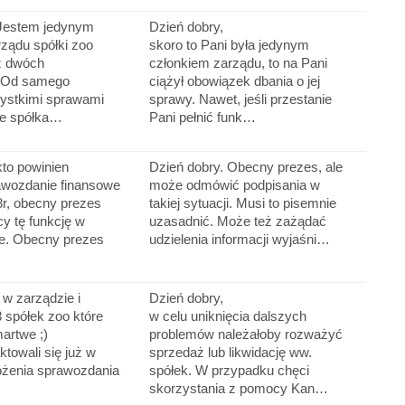
 Jestem jedynym
Dzień dobry,
ządu spółki zoo
skoro to Pani była jedynym
z dwóch
członkiem zarządu, to na Pani
. Od samego
ciążył obowiązek dbania o jej
ystkimi sprawami
sprawy. Nawet, jeśli przestanie
ze spółka…
Pani pełnić funk…
kto powinien
Dzień dobry. Obecny prezes, ale
awozdanie finansowe
może odmówić podpisania w
8r, obecny prezes
takiej sytuacji. Musi to pisemnie
y tę funkcję w
uzasadnić. Może też zażądać
e. Obecny prezes
udzielenia informacji wyjaśni…
w zarządzie i
Dzień dobry,
 spółek zoo które
w celu uniknięcia dalszych
martwe ;)
problemów należałoby rozważyć
ktowali się już w
sprzedaż lub likwidację ww.
ożenia sprawozdania
spółek. W przypadku chęci
skorzystania z pomocy Kan…