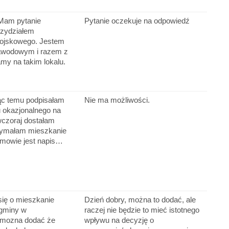
 Mam pytanie
Pytanie oczekuje na odpowiedź
rzydziałem
ojskowego. Jestem
awodowym i razem z
my na takim lokalu.
ąc temu podpisałam
Nie ma możliwości.
okazjonalnego na
wczoraj dostałam
zymałam mieszkanie
umowie jest napis…
się o mieszkanie
Dzień dobry, można to dodać, ale
gminy w
raczej nie będzie to mieć istotnego
 mozna dodać że
wpływu na decyzję o