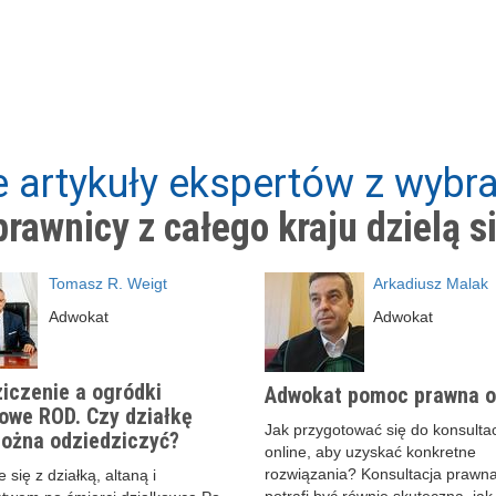
 artykuły ekspertów z wybra
rawnicy z całego kraju dzielą s
Tomasz R. Weigt
Arkadiusz Malak
Adwokat
Adwokat
iczenie a ogródki
Adwokat pomoc prawna o
owe ROD. Czy działkę
Jak przygotować się do konsultac
ożna odziedziczyć?
online, aby uzyskać konkretne
rozwiązania? Konsultacja prawna
 się z działką, altaną i
potrafi być równie skuteczna, jak