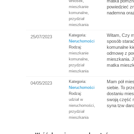
matka pomzna
wniosek
,
powiedzieć zn
mieszkanie
nademna or
komunalne
,
przydział
mieszkania
Witam, Czy m
Kategoria:
25/07/2023
sposób starać
Nieruchomości
komunalne ki
Rodzaj:
odmowę z po
mieszkanie
mieszkania. 
komunalne
,
matka mies
przydział
mieszkania
Mam pół mies
Kategoria:
04/05/2023
siebie. To pr
Nieruchomości
dostaniu mies
Rodzaj:
swoją część 
udział w
syna tzw dar
nieruchomości
,
przydział
mieszkania