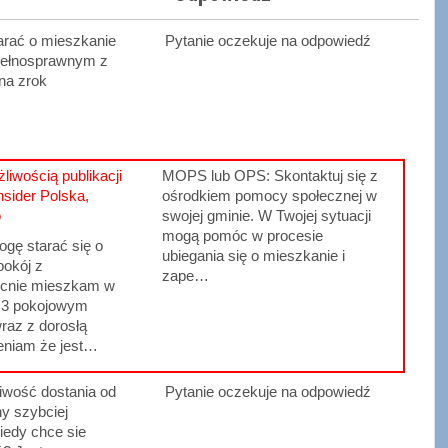
arać o mieszkanie
Pytanie oczekuje na odpowiedź
pełnosprawnym z
na zrok
liwością publikacji
MOPS lub OPS: Skontaktuj się z
nsider Polska,
ośrodkiem pomocy społecznej w
o
swojej gminie. W Twojej sytuacji
mogą pomóc w procesie
gę starać się o
ubiegania się o mieszkanie i
pokój z
zape…
ecnie mieszkam w
3 pokojowym
raz z dorosłą
eniam że jest…
iwość dostania od
Pytanie oczekuje na odpowiedź
y szybciej
iedy chce sie