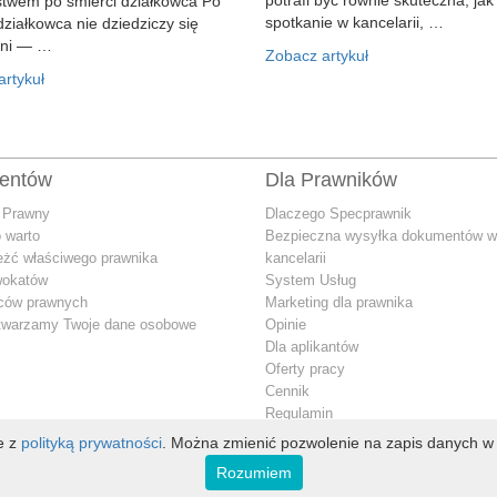
stwem po śmierci działkowca Po
spotkanie w kancelarii, …
działkowca nie dziedziczy się
ani — …
Zobacz artykuł
rtykuł
ientów
Dla Prawników
 Prawny
Dlaczego Specprawnik
 warto
Bezpieczna wysyłka dokumentów w
eżć właściwego prawnika
kancelarii
wokatów
System Usług
dców prawnych
Marketing dla prawnika
twarzamy Twoje dane osobowe
Opinie
Dla aplikantów
Oferty pracy
Cennik
Regulamin
Jak przetwarzamy Twoje dane oso
ie z
polityką prywatności
. Można zmienić pozwolenie na zapis danych w 
Konto premium
Rozumiem
Kontakt dla prawnika