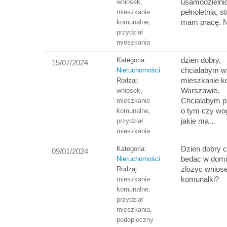
usamodzielni
wniosek
,
pełnoletnia, s
mieszkanie
mam pracę. 
komunalne
,
przydział
mieszkania
dzien dobry,
Kategoria:
15/07/2024
chcialabym w
Nieruchomości
mieszkanie k
Rodzaj:
Warszawie.
wniosek
,
Chcialabym p
mieszkanie
o tym czy wo
komunalne
,
jakie ma…
przydział
mieszkania
Dzien dobry c
Kategoria:
09/01/2024
bedac w domu
Nieruchomości
zlozyc wnios
Rodzaj:
komunalki?
mieszkanie
komunalne
,
przydział
mieszkania
,
podopieczny