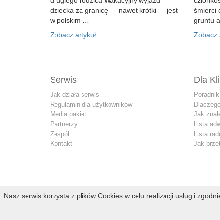
drugiego rodzica Wakacyjny wyjazd
członko
dziecka za granicę — nawet krótki — jest
śmierci 
w polskim …
gruntu 
Zobacz artykuł
Zobacz a
Serwis
Dla Kl
Jak działa serwis
Poradnik
Regulamin dla użytkowników
Dlaczego
Media pakiet
Jak znal
Partnerzy
Lista ad
Zespół
Lista ra
Kontakt
Jak prze
Nasz serwis korzysta z plików Cookies w celu realizacji usług i zgodn