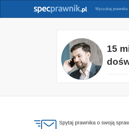
Wyszukaj prawnika
15 m
dośw
Spytaj prawnika o swoją spra