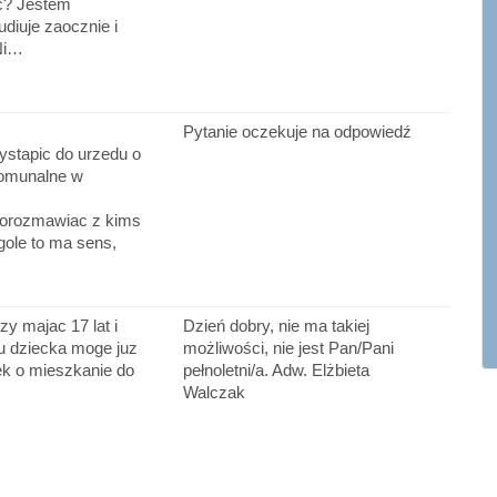
ć? Jestem
tudiuje zaocznie i
Ni…
Pytanie oczekuje na odpowiedź
ystapic do urzedu o
omunalne w
orozmawiac z kims
gole to ma sens,
zy majac 17 lat i
Dzień dobry, nie ma takiej
 dziecka moge juz
możliwości, nie jest Pan/Pani
ek o mieszkanie do
pełnoletni/a. Adw. Elżbieta
Walczak