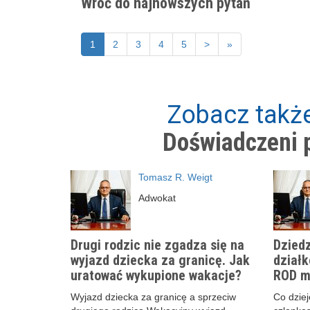
Wróć do najnowszych pytań
1
2
3
4
5
>
»
Zobacz także
Doświadczeni p
Tomasz R. Weigt
Adwokat
Drugi rodzic nie zgadza się na
Dziedz
wyjazd dziecka za granicę. Jak
działk
uratować wykupione wakacje?
ROD m
Wyjazd dziecka za granicę a sprzeciw
Co dzieje