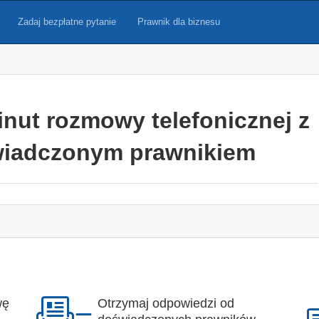
Zadaj bezpłatne pytanie
Prawnik dla biznesu
inut rozmowy telefonicznej z
iadczonym prawnikiem
wę
Otrzymaj odpowiedzi od