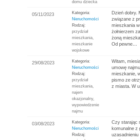
domu dziecka
Dzień dobry.
Kategoria:
05/11/2023
związane z p
Nieruchomości
mieszkania w
Rodzaj:
żołnierzem z
przydział
żoną mieszka
mieszkania
,
Od pewne…
mieszkanie
wojskowe
Witam, miesi
Kategoria:
29/08/2023
umowę najmu 
Nieruchomości
mieszkanie, 
Rodzaj:
pismo ze otr
przydział
z miasta. W 
mieszkania
,
najem
okazjonalny
,
wypowiedzenie
najmu
Czy starając 
Kategoria:
03/08/2023
komunalne z 
Nieruchomości
uzasadnieniu
Rodzaj: