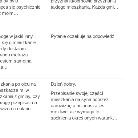
 by było
przyznaniu/odmowie przyznania
ęca się psychicznie
takiego mieszkania. Każda gmi…
az moim…
ogę w jakiś inny
Pytanie oczekuje na odpowiedź
 się o mieszkanie
edy dostałam
wodu metrażu
Jestem samotna
zka…
zkania po ojcu na
Dzień dobry.
zeszkadza mi w
Przepisanie swojej części
zkania z gminy, czy
mieszkania na syna poprzez
mogę przepisać na
darowiznę u notariusza jest
owizna u notariu…
możliwe, ale wymaga to
spełnienia określonych warunk…