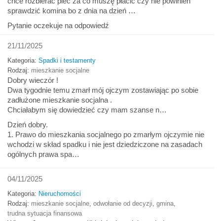
chce rozbierać piec za co muszę płacić czy nie powinien
sprawdzić komina bo z dnia na dzień …
Pytanie oczekuje na odpowiedź
21/11/2025
Kategoria:
Spadki i testamenty
Rodzaj:
mieszkanie socjalne
Dobry wieczór !
Dwa tygodnie temu zmarł mój ojczym zostawiając po sobie
zadłużone mieszkanie socjalna .
Chciałabym się dowiedzieć czy mam szanse n…
Dzień dobry.
1. Prawo do mieszkania socjalnego po zmarłym ojczymie nie
wchodzi w skład spadku i nie jest dziedziczone na zasadach
ogólnych prawa spa…
04/11/2025
Kategoria:
Nieruchomości
Rodzaj:
mieszkanie socjalne
,
odwołanie od decyzji
,
gmina
,
trudna sytuacja finansowa