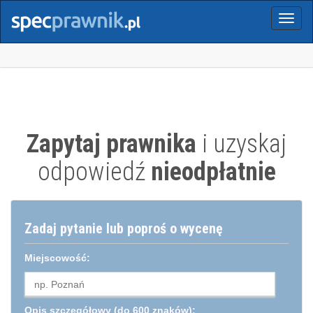
Menu
Zapytaj prawnika
i uzyskaj
odpowiedź
nieodpłatnie
Zadaj pytanie lub poproś o wycenę
Miejscowość:
Opis szczegółowy
(do 600 znaków):