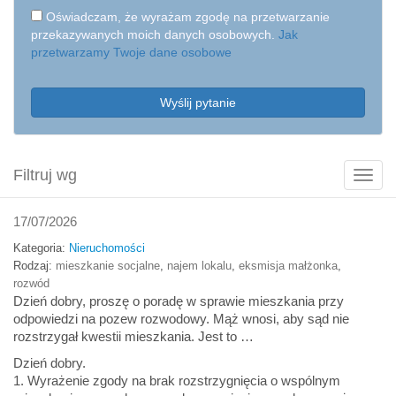
Oświadczam, że wyrażam zgodę na przetwarzanie
przekazywanych moich danych osobowych.
Jak
przetwarzamy Twoje dane osobowe
Wyślij pytanie
Filtruj wg
Poka
filtry
17/07/2026
Kategoria:
Nieruchomości
Rodzaj:
mieszkanie socjalne
,
najem lokalu
,
eksmisja małżonka
,
rozwód
Dzień dobry, proszę o poradę w sprawie mieszkania przy
odpowiedzi na pozew rozwodowy. Mąż wnosi, aby sąd nie
rozstrzygał kwestii mieszkania. Jest to …
Dzień dobry.
1. Wyrażenie zgody na brak rozstrzygnięcia o wspólnym