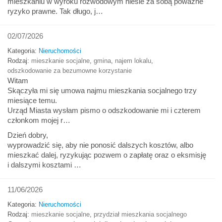
mieszkaniu w wyroku rozwodowym niesie za sobą poważne
ryzyko prawne. Tak długo, j…
02/07/2026
Kategoria:
Nieruchomości
Rodzaj:
mieszkanie socjalne
,
gmina
,
najem lokalu
,
odszkodowanie za bezumowne korzystanie
Witam
Skączyła mi się umowa najmu mieszkania socjalnego trzy
miesiące temu.
Urząd Miasta wysłam pismo o odszkodowanie mi i czterem
członkom mojej r…
Dzień dobry,
wyprowadzić się, aby nie ponosić dalszych kosztów, albo
mieszkać dalej, ryzykując pozwem o zapłatę oraz o eksmisję
i dalszymi kosztami …
11/06/2026
Kategoria:
Nieruchomości
Rodzaj:
mieszkanie socjalne
,
przydział mieszkania socjalnego