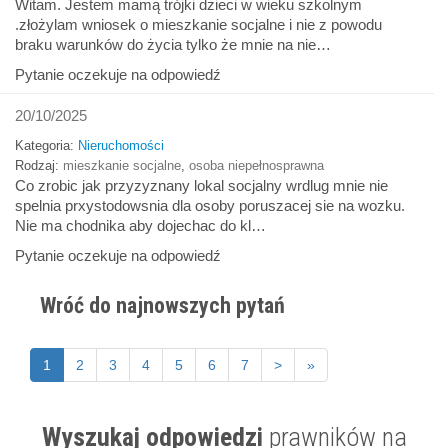
Witam. Jestem mamą trójki dzieci w wieku szkolnym
.złożylam wniosek o mieszkanie socjalne i nie z powodu
braku warunków do życia tylko że mnie na nie…
Pytanie oczekuje na odpowiedź
20/10/2025
Kategoria:
Nieruchomości
Rodzaj:
mieszkanie socjalne
,
osoba niepełnosprawna
Co zrobic jak przyzyznany lokal socjalny wrdlug mnie nie
spelnia prxystodowsnia dla osoby poruszacej sie na wozku.
Nie ma chodnika aby dojechac do kl…
Pytanie oczekuje na odpowiedź
Wróć do najnowszych pytań
1
2
3
4
5
6
7
>
»
Wyszukaj odpowiedzi
prawników na