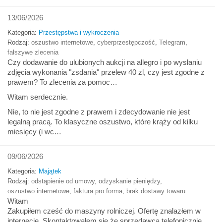
13/06/2026
Kategoria:
Przestępstwa i wykroczenia
Rodzaj:
oszustwo internetowe
,
cyberprzestępczość
,
Telegram
,
fałszywe zlecenia
Czy dodawanie do ulubionych aukcji na allegro i po wysłaniu
zdjęcia wykonania "zsdania" przelew 40 zl, czy jest zgodne z
prawem? To zlecenia za pomoc…
Witam serdecznie.
Nie, to nie jest zgodne z prawem i zdecydowanie nie jest
legalną pracą. To klasyczne oszustwo, które krąży od kilku
miesięcy (i wc…
09/06/2026
Kategoria:
Majątek
Rodzaj:
odstąpienie od umowy
,
odzyskanie pieniędzy
,
oszustwo internetowe
,
faktura pro forma
,
brak dostawy towaru
Witam
Zakupiłem cześć do maszyny rolniczej. Ofertę znalazłem w
internecie. Skontaktowałem się że sprzedawcą telefonicznie.