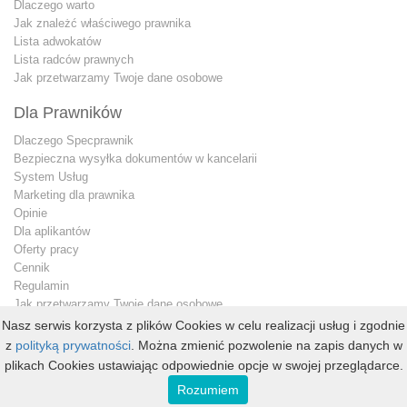
Dlaczego warto
Jak znależć właściwego prawnika
Lista adwokatów
Lista radców prawnych
Jak przetwarzamy Twoje dane osobowe
Dla Prawników
Dlaczego Specprawnik
Bezpieczna wysyłka dokumentów w kancelarii
System Usług
Marketing dla prawnika
Opinie
Dla aplikantów
Oferty pracy
Cennik
Regulamin
Jak przetwarzamy Twoje dane osobowe
Konto premium
Nasz serwis korzysta z plików Cookies w celu realizacji usług i zgodnie
Kontakt dla prawnika
z
polityką prywatności
. Można zmienić pozwolenie na zapis danych w
plikach Cookies ustawiając odpowiednie opcje w swojej przeglądarce.
Copyright © 2013 - 2026
specprawnik.pl
Rozumiem
All Rights Reserved. Wszelkie prawa zastrzeżone.