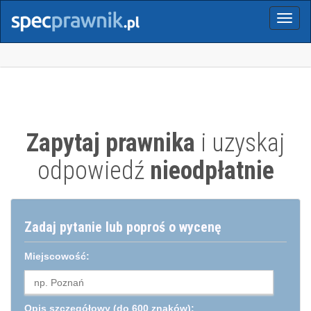
Menu
Zapytaj prawnika
i uzyskaj
odpowiedź
nieodpłatnie
Zadaj pytanie lub poproś o wycenę
Miejscowość:
Opis szczegółowy
(do 600 znaków):