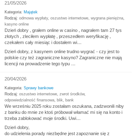
21/05/2026
Kategoria:
Majątek
Rodzaj:
odmowa wypłaty
,
oszustwo internetowe
,
wygrana pieniężna
,
kasyno online
Dzień dobry , grałem online w casino , nagrałem tam 27 tys
złotych , zleciłem wypłatę , przeszedłem weryfikację ,
czekałem cały miesiąc i dostałem wi…
Dzień dobry, z kasynem online trudno wygrać - czy jest to
polskie czy też zagraniczne kasyno? Zagraniczne nie mają
licencji na prowadzenie tego typu …
20/04/2026
Kategoria:
Sprawy bankowe
Rodzaj:
oszustwo internetowe
,
zwrot środków
,
odpowiedzialność finansowa
,
blik
,
bank
We wrześniu 2025 roku zostałam oszukana, zadzwonili niby
z banku do mnie ze ktoś próbował włamać mi się na konto i
trzeba zablokować moje środki. Uwi…
Dzień dobry,
do udzielenia porady niezbędne jest zapoznanie się z