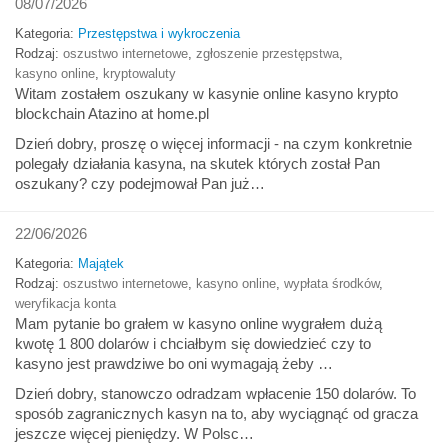
08/07/2026
Kategoria:
Przestępstwa i wykroczenia
Rodzaj:
oszustwo internetowe
,
zgłoszenie przestępstwa
,
kasyno online
,
kryptowaluty
Witam zostałem oszukany w kasynie online kasyno krypto
blockchain Atazino at home.pl
Dzień dobry, proszę o więcej informacji - na czym konkretnie
polegały działania kasyna, na skutek których został Pan
oszukany? czy podejmował Pan już…
22/06/2026
Kategoria:
Majątek
Rodzaj:
oszustwo internetowe
,
kasyno online
,
wypłata środków
,
weryfikacja konta
Mam pytanie bo grałem w kasyno online wygrałem dużą
kwotę 1 800 dolarów i chciałbym się dowiedzieć czy to
kasyno jest prawdziwe bo oni wymagają żeby …
Dzień dobry, stanowczo odradzam wpłacenie 150 dolarów. To
sposób zagranicznych kasyn na to, aby wyciągnąć od gracza
jeszcze więcej pieniędzy. W Polsc…