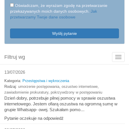
Oświadczam, że wyrażam zgodę na przetwarzanie
przekazywanych moich danych osobowych.
Jak
przetwarzamy Twoje dane osobowe
Wyślij pytanie
Filtruj wg
Poka
filtry
13/07/2026
Kategoria:
Przestępstwa i wykroczenia
Rodzaj:
umorzenie postępowania
,
oszustwo internetowe
,
zawiadomienie prokuratury
,
pokrzywdzony w postępowaniu
Dzień dobry, potrzebuje pilnej pomocy w sprawie oszustwa
internetowego. Jestem ofiarą oszustwa na ogromną sumę w
grupie Whatsapp- owej. Szukałam pomo…
Pytanie oczekuje na odpowiedź