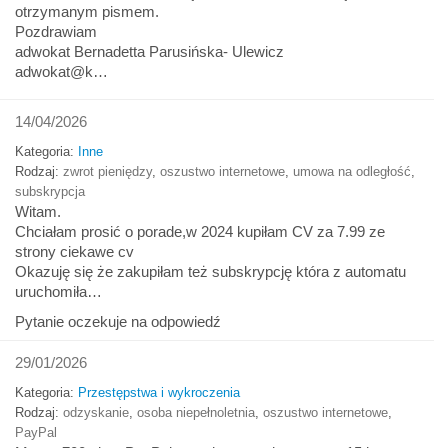
otrzymanym pismem.
Pozdrawiam
adwokat Bernadetta Parusińska- Ulewicz
adwokat@k…
14/04/2026
Kategoria:
Inne
Rodzaj:
zwrot pieniędzy
,
oszustwo internetowe
,
umowa na odległość
,
subskrypcja
Witam.
Chciałam prosić o porade,w 2024 kupiłam CV za 7.99 ze
strony ciekawe cv
Okazuję się że zakupiłam też subskrypcję która z automatu
uruchomiła…
Pytanie oczekuje na odpowiedź
29/01/2026
Kategoria:
Przestępstwa i wykroczenia
Rodzaj:
odzyskanie
,
osoba niepełnoletnia
,
oszustwo internetowe
,
PayPal