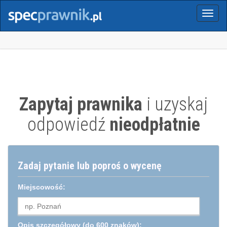
Menu
Zapytaj prawnika
i uzyskaj
odpowiedź
nieodpłatnie
Zadaj pytanie lub poproś o wycenę
Miejscowość:
Opis szczegółowy
(do 600 znaków):