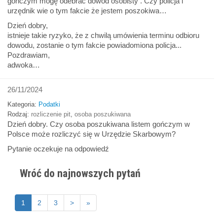
gonczym mogę odebrać dowod osobisty . Czy policja i
urzędnik wie o tym fakcie że jestem poszokiwa…
Dzień dobry,
istnieje takie ryzyko, że z chwilą umówienia terminu odbioru
dowodu, zostanie o tym fakcie powiadomiona policja...
Pozdrawiam,
adwoka…
26/11/2024
Kategoria:
Podatki
Rodzaj:
rozliczenie pit
,
osoba poszukiwana
Dzień dobry. Czy osoba poszukiwana listem gończym w
Polsce może rozliczyć się w Urzędzie Skarbowym?
Pytanie oczekuje na odpowiedź
Wróć do najnowszych pytań
1
2
3
>
»