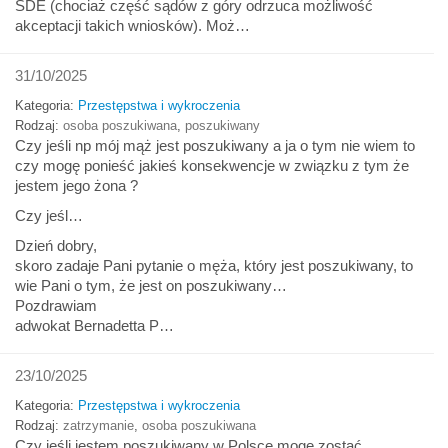
SDE (chociaż część sądów z góry odrzuca możliwość
akceptacji takich wniosków). Moż…
31/10/2025
Kategoria:
Przestępstwa i wykroczenia
Rodzaj:
osoba poszukiwana
,
poszukiwany
Czy jeśli np mój mąż jest poszukiwany a ja o tym nie wiem to
czy mogę ponieść jakieś konsekwencje w związku z tym że
jestem jego żona ?
Czy jeśl…
Dzień dobry,
skoro zadaje Pani pytanie o męża, który jest poszukiwany, to
wie Pani o tym, że jest on poszukiwany…
Pozdrawiam
adwokat Bernadetta P…
23/10/2025
Kategoria:
Przestępstwa i wykroczenia
Rodzaj:
zatrzymanie
,
osoba poszukiwana
Czy jeśli jestem poszukiwany w Polsce mogę zostać