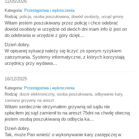
11/05/2026
Kategoria:
Przestępstwa i wykroczenia
Rodzaj:
policja
,
osoba poszukiwana
,
dowód osobisty
,
urząd gminy
Witam jestem poszukiwany przez policję i chce odebrać
dowód osobisty w urzędzie od dwóch dni mam info iż jest on
do odebrania w urzędzie z góry dzięk…
Dzień dobry.
W opisanej sytuacji należy się liczyć ze sporym ryzykiem
zatrzymania. Systemy informatyczne, z których korzystają
urzędnicy przy wydawa…
16/12/2025
Kategoria:
Przestępstwa i wykroczenia
Rodzaj:
dozór elektroniczny
,
osoba poszukiwana
,
odbywanie kary
,
zamiana grzywny na areszt
Witam serdecznie otrzymałem grzywną od sądu nie
spłaciłem jej sąd zamienił to na areszt 75dni na chwilę obecną
jestem osobą poszukiwaną do odbycia ka…
Dzień dobry.
Tak, może Pan wnieść o wykonywanie kary zastępczej w