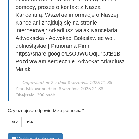
pomocy, proszę o kontakt z Naszą
Kancelarią. Wszelkie informacje o Naszej
Kancelarii znajdują się na stronie
internetowej: Arkadiusz Malak Kancelaria
Adwokacka - Adwokaci Bolesławiec woj.
dolnośląskie | Panorama Firm
https://share.google/LsO9WUQdjurpJtB1B
Pozdrawiam serdecznie. Adwokat Arkadiusz
Malak
Odpowiedź nr 2 z dnia 6 września 2025 21:36
Zmodyfikowano dnia: 6 września 2025 21:36
Obejrzało: 296 osób
Czy uznajesz odpowiedź za pomocną?
tak
nie
Wyślij podziękowanie