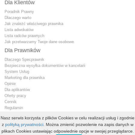
Dla Klientów
Poradnik Prawny
Dlaczego warto
Jak znależć właściwego prawnika
Lista adwokatów
Lista radców prawnych
Jak przetwarzamy Twoje dane osobowe
Dla Prawników
Dlaczego Specprawnik
Bezpieczna wysyłka dokumentów w kancelarii
System Usług
Marketing dla prawnika
Opinie
Dla aplikantów
Oferty pracy
Cennik
Regulamin
Jak przetwarzamy Twoje dane osobowe
Nasz serwis korzysta z plików Cookies w celu realizacji usług i zgodnie
Konto premium
z
polityką prywatności
. Można zmienić pozwolenie na zapis danych w
Kontakt dla prawnika
plikach Cookies ustawiając odpowiednie opcje w swojej przeglądarce.