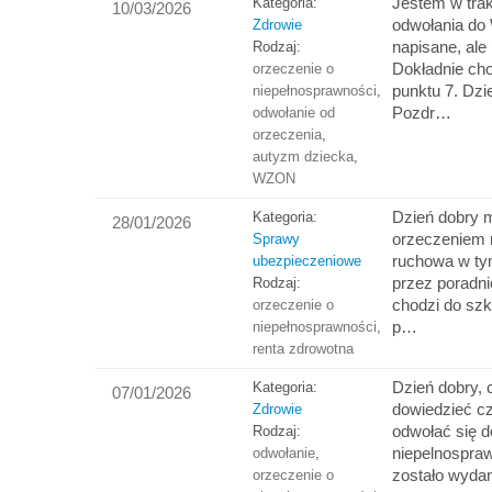
Jestem w trak
Kategoria:
10/03/2026
odwołania d
Zdrowie
napisane, ale
Rodzaj:
Dokładnie ch
orzeczenie o
punktu 7. Dz
niepełnosprawności
,
Pozdr…
odwołanie od
orzeczenia
,
autyzm dziecka
,
WZON
Dzień dobry 
Kategoria:
28/01/2026
orzeczeniem 
Sprawy
ruchowa w ty
ubezpieczeniowe
przez poradni
Rodzaj:
chodzi do sz
orzeczenie o
p…
niepełnosprawności
,
renta zdrowotna
Dzień dobry, 
Kategoria:
07/01/2026
dowiedzieć 
Zdrowie
odwołać się 
Rodzaj:
niepelnospra
odwołanie
,
zostało wyda
orzeczenie o