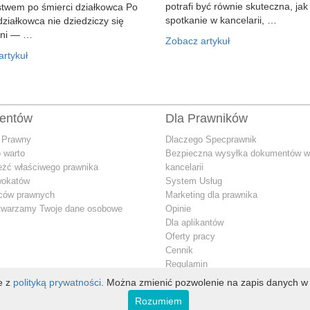
potrafi być równie skuteczna, jak
stwem po śmierci działkowca Po
spotkanie w kancelarii, …
działkowca nie dziedziczy się
ani — …
Zobacz artykuł
rtykuł
ientów
Dla Prawników
 Prawny
Dlaczego Specprawnik
 warto
Bezpieczna wysyłka dokumentów w
eżć właściwego prawnika
kancelarii
wokatów
System Usług
dców prawnych
Marketing dla prawnika
twarzamy Twoje dane osobowe
Opinie
Dla aplikantów
Oferty pracy
Cennik
Regulamin
Jak przetwarzamy Twoje dane oso
ie z
polityką prywatności
. Można zmienić pozwolenie na zapis danych w 
Konto premium
Rozumiem
Kontakt dla prawnika