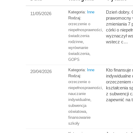
Dzień dobry.
Kategoria:
Inne
11/05/2026
prawomocny 
Rodzaj:
zmieniania 7 
orzeczenie o
córki o niepe
niepełnosprawności
,
wyznaczył ws
świadczenia
wstecz c…
rodzinne
,
wyrównanie
świadczenia
,
GOPS
Kto finansuje
Kategoria:
Inne
20/04/2026
indywidualne 
Rodzaj:
orzeczeniem 
orzeczenie o
kształcenia s
niepełnosprawności
,
z subwencji 
nauczanie
zapewnić na 
indywidualne
,
subwencja
oświatowa
,
finansowanie
szkoły