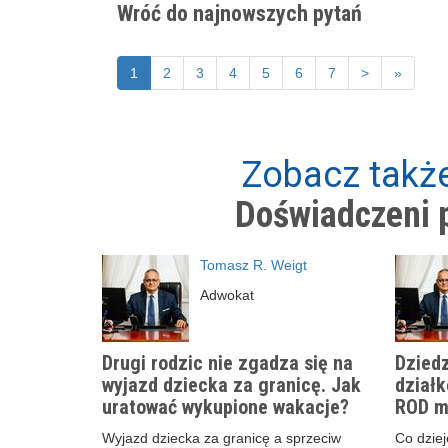
Wróć do najnowszych pytań
1
2
3
4
5
6
7
>
»
Zobacz także
Doświadczeni p
Tomasz R. Weigt
Adwokat
Drugi rodzic nie zgadza się na
Dziedz
wyjazd dziecka za granicę. Jak
działk
uratować wykupione wakacje?
ROD m
Wyjazd dziecka za granicę a sprzeciw
Co dzieje