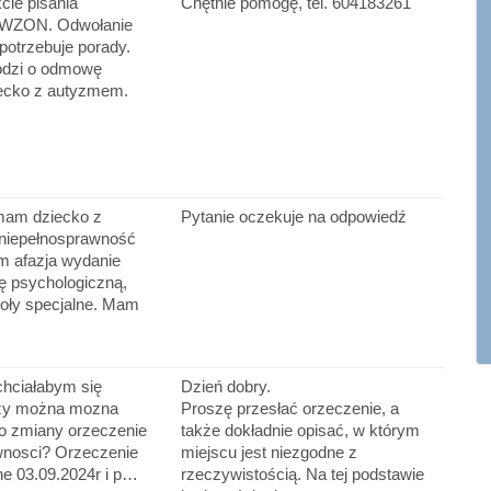
cie pisania
Chętnie pomogę, tel. 604183261
o WZON. Odwołanie
 potrzebuje porady.
odzi o odmowę
iecko z autyzmem.
mam dziecko z
Pytanie oczekuje na odpowiedź
niepełnosprawność
m afazja wydanie
ę psychologiczną,
koły specjalne. Mam
chciałabym się
Dzień dobry.
czy można mozna
Proszę przesłać orzeczenie, a
do zmiany orzeczenie
także dokładnie opisać, w którym
wnosci? Orzeczenie
miejscu jest niezgodne z
ne 03.09.2024r i p…
rzeczywistością. Na tej podstawie