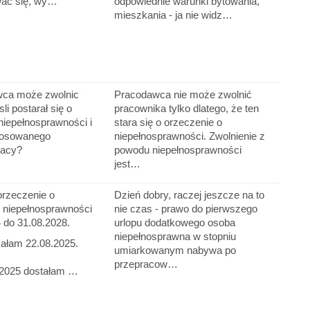
wać się, wy…
odpowiednie warunki bytowania,
mieszkania - ja nie widz…
wca może zwolnic
Pracodawca nie może zwolnić
li postarał się o
pracownika tylko dlatego, że ten
niepełnosprawności i
stara się o orzeczenie o
tosowanego
niepełnosprawności. Zwolnienie z
racy?
powodu niepełnosprawności
jest…
rzeczenie o
Dzień dobry, raczej jeszcze na to
 niepełnosprawności
nie czas - prawo do pierwszego
 do 31.08.2028.
urlopu dodatkowego osoba
niepełnosprawna w stopniu
ałam 22.08.2025.
umiarkowanym nabywa po
przepracow…
.2025 dostałam …