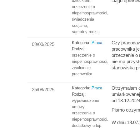
ciągu opieko
dzieckiem
,
orzeczenie o
niepełnosprawności
,
świadczenia
socjalne
,
samotny rodzic
Czy pracoda
Kategoria:
Praca
09/09/2025
pracownika jes
Rodzaj:
orzeczenie o 
orzeczenie o
nie ma przys
niepełnosprawności
,
stanowiska p
zwolnienie
pracownika
Otrzymałam o
Kategoria:
Praca
25/08/2025
umiarkowanej
Rodzaj:
od 18.12.2024
wypowiedzenie
umowy
,
Pismo otrzym
orzeczenie o
niepełnosprawności
,
W dniu 18.07
dodatkowy urlop