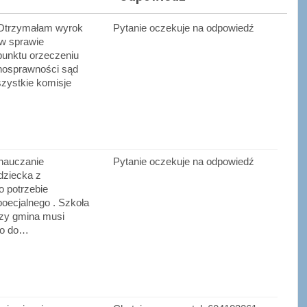
 Otrzymałam wyrok
Pytanie oczekuje na odpowiedź
w sprawie
punktu orzeczeniu
łnosprawności sąd
zystkie komisje
 nauczanie
Pytanie oczekuje na odpowiedź
dziecka z
o potrzebie
poecjalnego . Szkoła
czy gmina musi
to do…