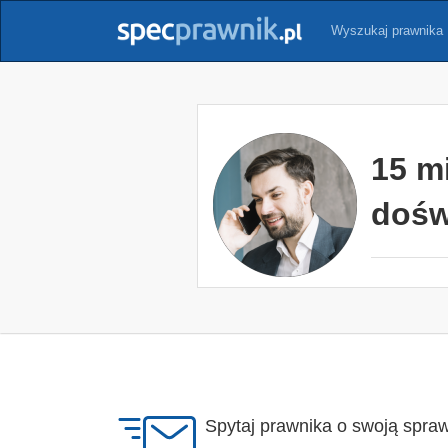
Wyszukaj prawnika
15 m
dośw
Spytaj prawnika o swoją spra