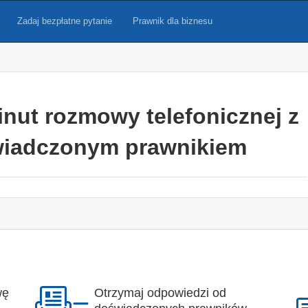
Zadaj bezpłatne pytanie
Prawnik dla biznesu
inut rozmowy telefonicznej z
iadczonym prawnikiem
wę
Otrzymaj odpowiedzi od