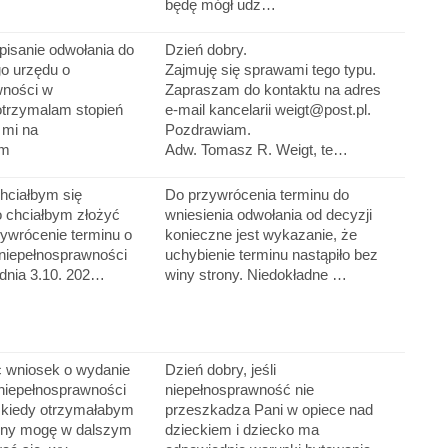
będę mógł udz…
pisanie odwołania do
Dzień dobry.
o urzędu o
Zajmuję się sprawami tego typu.
wności w
Zapraszam do kontaktu na adres
trzymalam stopień
e-mail kancelarii weigt@post.pl.
 mi na
Pozdrawiam.
ym
Adw. Tomasz R. Weigt, te…
hciałbym się
Do przywrócenia terminu do
o chciałbym złożyć
wniesienia odwołania od decyzji
ywrócenie terminu o
konieczne jest wykazanie, że
niepełnosprawności
uchybienie terminu nastąpiło bez
 dnia 3.10. 202…
winy strony. Niedokładne …
c wniosek o wydanie
Dzień dobry, jeśli
 niepełnosprawności
niepełnosprawność nie
kiedy otrzymałabym
przeszkadza Pani w opiece nad
zny mogę w dalszym
dzieckiem i dziecko ma