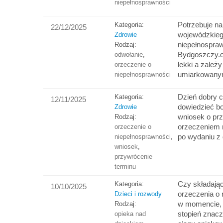
niepełnosprawności
Potrzebuje na
Kategoria:
22/12/2025
wojewódzkieg
Zdrowie
niepełnospra
Rodzaj:
Bydgoszczy.o
odwołanie
,
lekki a zależy
orzeczenie o
umiarkowan
niepełnosprawności
Dzień dobry c
Kategoria:
12/11/2025
dowiedzieć b
Zdrowie
wniosek o prz
Rodzaj:
orzeczeniem 
orzeczenie o
po wydaniu z
niepełnosprawności
,
wniosek
,
przywrócenie
terminu
Czy składają
Kategoria:
10/10/2025
orzeczenia o
Dzieci i rozwody
w momencie, 
Rodzaj:
stopień znac
opieka nad