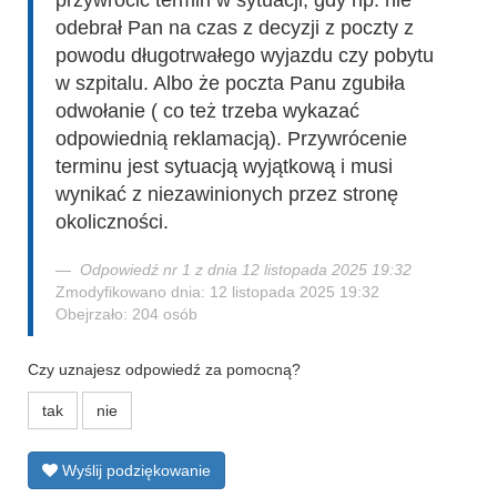
przywrócić termin w sytuacji, gdy np. nie
odebrał Pan na czas z decyzji z poczty z
powodu długotrwałego wyjazdu czy pobytu
w szpitalu. Albo że poczta Panu zgubiła
odwołanie ( co też trzeba wykazać
odpowiednią reklamacją). Przywrócenie
terminu jest sytuacją wyjątkową i musi
wynikać z niezawinionych przez stronę
okoliczności.
Odpowiedź nr 1 z dnia 12 listopada 2025 19:32
Zmodyfikowano dnia: 12 listopada 2025 19:32
Obejrzało: 204 osób
Czy uznajesz odpowiedź za pomocną?
tak
nie
Wyślij podziękowanie