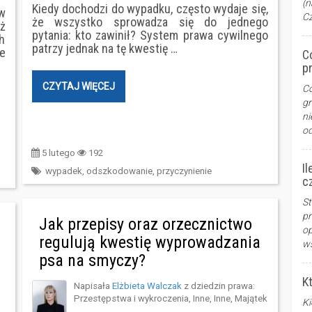
(n
Kiedy dochodzi do wypadku, często wydaje się,
w
Cz
że wszystko sprowadza się do jednego
ż
pytania: kto zawinił? System prawa cywilnego
h
patrzy jednak na tę kwestię …
e
C
pr
CZYTAJ WIĘCEJ
Co
gr
ni
od
5 lutego
192
I
wypadek
,
odszkodowanie
,
przyczynienie
c
St
pr
Jak przepisy oraz orzecznictwo
op
regulują kwestię wyprowadzania
ws
psa na smyczy?
K
Napisała
Elżbieta Walczak
z dziedzin prawa:
Przestępstwa i wykroczenia
,
Inne
,
Inne
,
Majątek
Ki