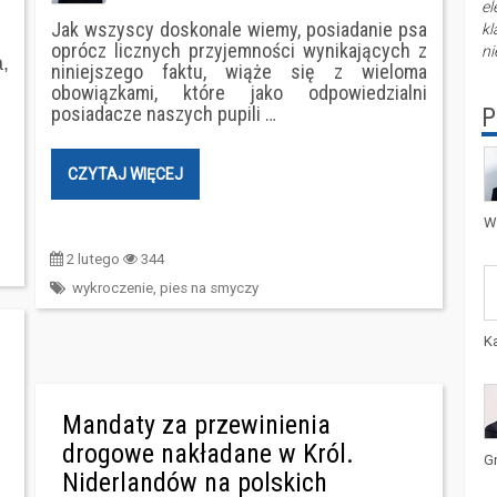
el
Jak wszyscy doskonale wiemy, posiadanie psa
kl
oprócz licznych przyjemności wynikających z
ni
,
niniejszego faktu, wiąże się z wieloma
obowiązkami, które jako odpowiedzialni
P
posiadacze naszych pupili …
CZYTAJ WIĘCEJ
W
2 lutego
344
wykroczenie
,
pies na smyczy
K
Mandaty za przewinienia
drogowe nakładane w Król.
G
Niderlandów na polskich