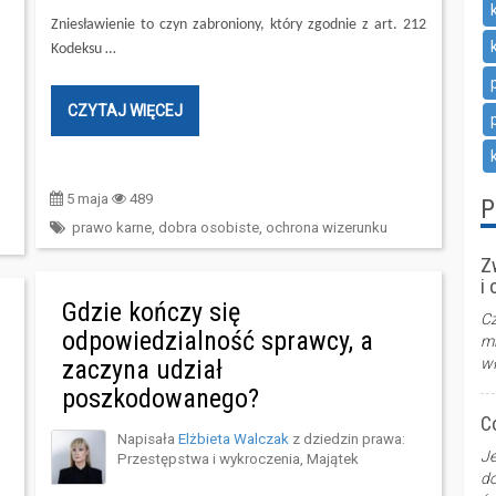
Zniesławienie to czyn zabroniony, który zgodnie z art. 212
Kodeksu …
CZYTAJ WIĘCEJ
5 maja
489
P
prawo karne
,
dobra osobiste
,
ochrona wizerunku
Z
i
Gdzie kończy się
Cz
odpowiedzialność sprawcy, a
mi
wł
zaczyna udział
poszkodowanego?
Co
Napisała
Elżbieta Walczak
z dziedzin prawa:
Je
Przestępstwa i wykroczenia
,
Majątek
do