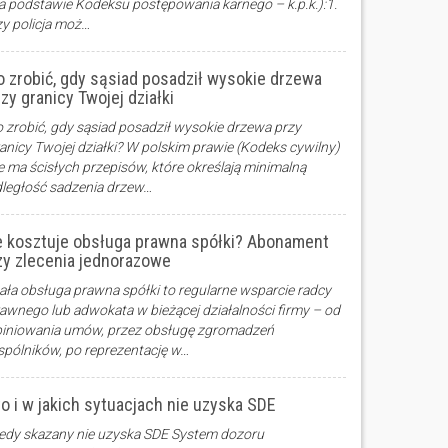
a podstawie Kodeksu postępowania karnego – k.p.k.):1.
y policja moż…
o zrobić, gdy sąsiad posadził wysokie drzewa
zy granicy Twojej działki
 zrobić, gdy sąsiad posadził wysokie drzewa przy
anicy Twojej działki? W polskim prawie (Kodeks cywilny)
e ma ścisłych przepisów, które określają minimalną
ległość sadzenia drzew…
le kosztuje obsługa prawna spółki? Abonament
zy zlecenia jednorazowe
ała obsługa prawna spółki to regularne wsparcie radcy
awnego lub adwokata w bieżącej działalności firmy – od
iniowania umów, przez obsługę zgromadzeń
pólników, po reprezentację w…
to i w jakich sytuacjach nie uzyska SDE
edy skazany nie uzyska SDE System dozoru