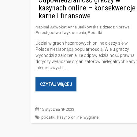
Odpowiedzialność graczy w
kasynach online – konsekwencje
karne i finansowe
Napisał
Adwokat Anna Białkowska
z dziedzin prawa:
Przestępstwa i wykroczenia
,
Podatki
Udział w grach hazardowych online cieszy się w
Polsce niesłabnącą popularnością. Wielu graczy
wychodzi z założenia, że odpowiedzialność prawna
dotyczy wyłącznie organizatorów nielegalnych kasy
internetowych. …
CZYTAJ WIĘCEJ
15 stycznia
2033
podatki
,
kasyno online
,
wygrane