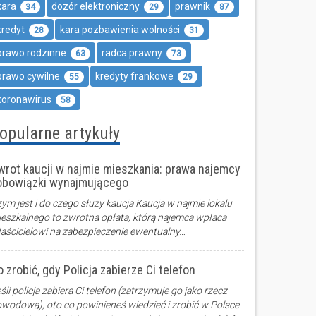
kara
dozór elektroniczny
prawnik
34
29
87
kredyt
kara pozbawienia wolności
28
31
prawo rodzinne
radca prawny
63
73
prawo cywilne
kredyty frankowe
55
29
koronawirus
58
opularne artykuły
wrot kaucji w najmie mieszkania: prawa najemcy
 obowiązki wynajmującego
ym jest i do czego służy kaucja Kaucja w najmie lokalu
eszkalnego to zwrotna opłata, którą najemca wpłaca
aścicielowi na zabezpieczenie ewentualny…
 zrobić, gdy Policja zabierze Ci telefon
śli policja zabiera Ci telefon (zatrzymuje go jako rzecz
wodową), oto co powinieneś wiedzieć i zrobić w Polsce