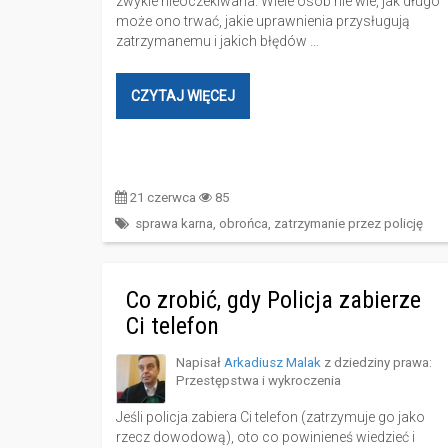
zwykle nieoczekiwana. Wiele osób nie wie, jak długo
może ono trwać, jakie uprawnienia przysługują
zatrzymanemu i jakich błędów …
CZYTAJ WIĘCEJ
21 czerwca
85
sprawa karna
,
obrońca
,
zatrzymanie przez policję
Co zrobić, gdy Policja zabierze
Ci telefon
Napisał
Arkadiusz Malak
z dziedziny prawa:
Przestępstwa i wykroczenia
Jeśli policja zabiera Ci telefon (zatrzymuje go jako
rzecz dowodową), oto co powinieneś wiedzieć i