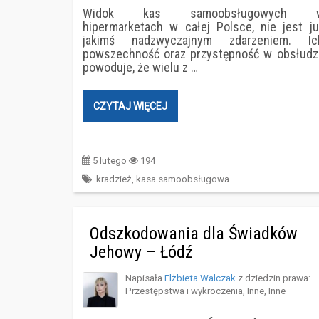
Widok kas samoobsługowych 
hipermarketach w całej Polsce, nie jest ju
jakimś nadzwyczajnym zdarzeniem. Ic
powszechność oraz przystępność w obsłudz
powoduje, że wielu z …
CZYTAJ WIĘCEJ
5 lutego
194
kradzież
,
kasa samoobsługowa
Odszkodowania dla Świadków
Jehowy – Łódź
Napisała
Elżbieta Walczak
z dziedzin prawa:
Przestępstwa i wykroczenia
,
Inne
,
Inne