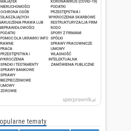
MAJĄTEK
KORONAWIRUS (COVID-19)
NIERUCHOMOŚCI
PODATKI
OCHRONA OSÓB
PRZESTĘPSTWA I
ZGŁASZAJĄCYCH
WYKROCZENIA SKARBOWE
NARUSZENIA PRAWA LUB
RESTRUKTURYZACJA FIRM
NIEPRAWIDŁOWOŚCI
RODO
PODATKI
SPORY Z FIRMAMI
POMOC DLA UKRAINY/ INFO
SPÓŁKI
PRAWNE
SPRAWY PRACOWNICZE
PRACA
UMOWY
PRZESTĘPSTWA I
WŁASNOŚĆ
WYKROCZENIA
INTELEKTUALNA
SPADKI I TESTAMENTY
ZAMÓWIENIA PUBLICZNE
SPRAWY BANKOWE
SPRAWY
UBEZPIECZENIOWE
UMOWY
ZDROWIE
opularne tematy