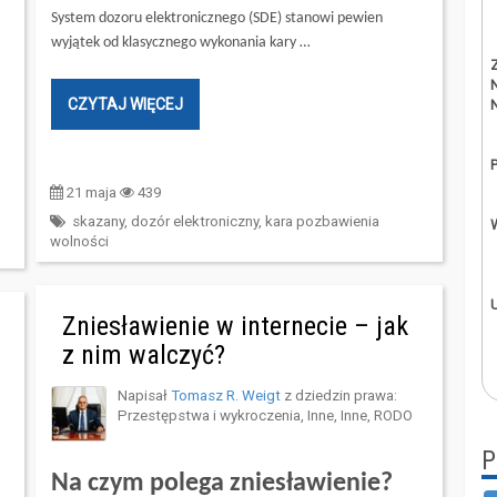
System dozoru elektronicznego (SDE) stanowi pewien
wyjątek od klasycznego wykonania kary …
CZYTAJ WIĘCEJ
21 maja
439
skazany
,
dozór elektroniczny
,
kara pozbawienia
wolności
Zniesławienie w internecie – jak
z nim walczyć?
Napisał
Tomasz R. Weigt
z dziedzin prawa:
Przestępstwa i wykroczenia
,
Inne
,
Inne
,
RODO
P
Na czym polega zniesławienie?