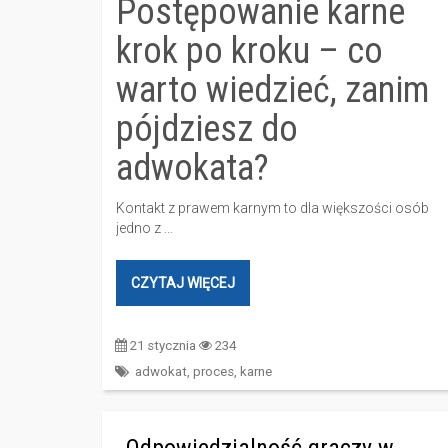
Postępowanie karne
krok po kroku – co
warto wiedzieć, zanim
pójdziesz do
adwokata?
Kontakt z prawem karnym to dla większości osób
jedno z …
CZYTAJ WIĘCEJ
21 stycznia
234
adwokat
,
proces
,
karne