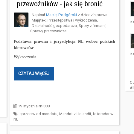
przewoźników - jak się bronić
Napisał
Maciej Podgórski
z dziedzin prawa:
Majątek
,
Przestępstwa i wykroczenia
,
K
Działalność gospodarcza
,
Spory z firmami
,
Sprawy pracownicze
Podstawa prawna i jurysdykcja NL wobec polskich
kierowców
K
Wykroczenia …
CZYTAJ WIĘCEJ
Co
Al
19 stycznia
888
sprzeciw od mandatu
,
Mandat z Holandii
,
fotoradar w
NL