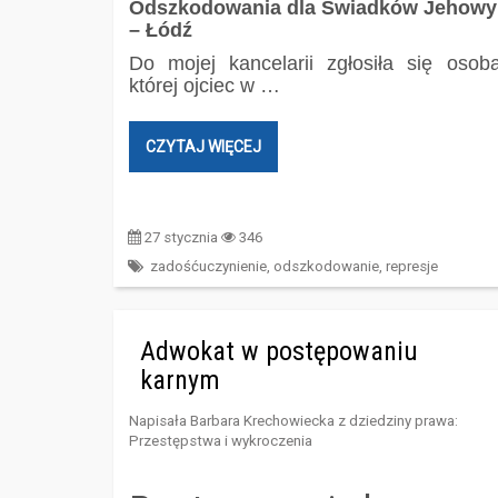
Odszkodowania dla Świadków Jehowy
– Łódź
Do mojej kancelarii zgłosiła się osoba
której ojciec w …
CZYTAJ WIĘCEJ
27 stycznia
346
zadośćuczynienie
,
odszkodowanie
,
represje
Adwokat w postępowaniu
karnym
Napisała
Barbara Krechowiecka
z dziedziny prawa:
Przestępstwa i wykroczenia