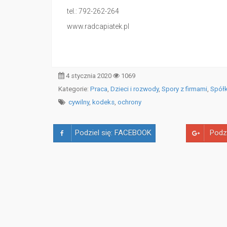
tel.: 792-262-264
www.radcapiatek.pl
4 stycznia 2020
1069
Kategorie:
Praca
,
Dzieci i rozwody
,
Spory z firmami
,
Spółk
cywilny
,
kodeks
,
ochrony
Podziel się: FACEBOOK
Podz