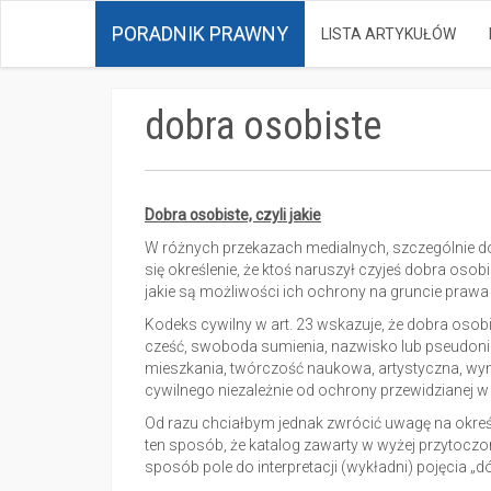
PORADNIK PRAWNY
LISTA ARTYKUŁÓW
dobra osobiste
Dobra osobiste, czyli jakie
W różnych przekazach medialnych, szczególnie d
się określenie, że ktoś naruszył czyjeś dobra osob
jakie są możliwości ich ochrony na gruncie prawa
Kodeks cywilny w art. 23 wskazuje, że dobra osob
cześć, swoboda sumienia, nazwisko lub pseudonim
mieszkania, twórczość naukowa, artystyczna, wyn
cywilnego niezależnie od ochrony przewidzianej w
Od razu chciałbym jednak zwrócić uwagę na okre
ten sposób, że katalog zawarty w wyżej przytoczo
sposób pole do interpretacji (wykładni) pojęcia „d