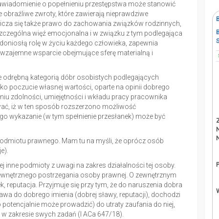
wiadomienie o popełnieniu przestępstwa może stanowić
e obraźliwe zwroty, które zawierają nieprawdziwe
alicza się także prawo do zachowania związków rodzinnych,
szczególna więź emocjonalna i w związku z tym podlegająca
doniosłą rolę w życiu każdego człowieka, zapewnia
 wzajemne wsparcie obejmujące sferę materialną i
że odrębną kategorią dóbr osobistych podlegających
o poczucie własnej wartości, oparte na opinii dobrego
u zdolności, umiejętności i wkładu pracy pracownika
ać, iż w ten sposób rozszerzono możliwość
ego wykazanie (w tym spełnienie przesłanek) może być
podmiotu prawnego. Mam tu na myśli, że oprócz osób
e).
ej inne podmioty z uwagi na zakres działalności tej osoby.
zewnętrznego postrzegania osoby prawnej. O zewnętrznym
, reputacja. Przyjmuje się przy tym, że do naruszenia dobra
awa do dobrego imienia (dobrej sławy, reputacji), dochodzi
otencjalnie może prowadzić) do utraty zaufania do niej,
w zakresie swych zadań (I ACa 647/18).