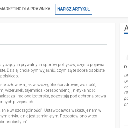
MARKETING DLA PRAWNIKA
NAPISZ ARTYKUŁ
A
otyczących prywatnych sporów polityków, często pojawia
O 
iste. Dzisiaj chciałbym wyjaśnić, czym są te dobra osobiste i
Uk
 polskiego.
Un
iste człowieka, jak w szczególności zdrowie, wolność,
od
, wizerunek, tajemnica korespondencji, nietykalność
O
alazcza i racjonalizatorska, pozostają pod ochroną prawa
po
 innych przepisach.
pr
ślenie „w szczególności”. Ustawodawca wskazuje nam w
nym artykule nie jest zamkniętym. Pozostawiono w ten
óbr osobistych”.