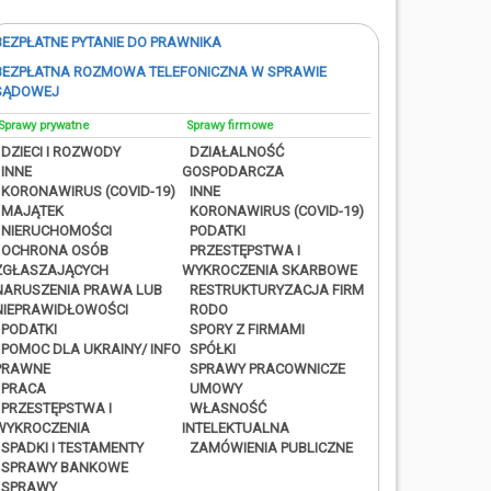
BEZPŁATNE PYTANIE DO PRAWNIKA
BEZPŁATNA ROZMOWA TELEFONICZNA W SPRAWIE
SĄDOWEJ
Sprawy prywatne
Sprawy firmowe
DZIECI I ROZWODY
DZIAŁALNOŚĆ
INNE
GOSPODARCZA
KORONAWIRUS (COVID-19)
INNE
MAJĄTEK
KORONAWIRUS (COVID-19)
NIERUCHOMOŚCI
PODATKI
OCHRONA OSÓB
PRZESTĘPSTWA I
ZGŁASZAJĄCYCH
WYKROCZENIA SKARBOWE
NARUSZENIA PRAWA LUB
RESTRUKTURYZACJA FIRM
NIEPRAWIDŁOWOŚCI
RODO
PODATKI
SPORY Z FIRMAMI
POMOC DLA UKRAINY/ INFO
SPÓŁKI
PRAWNE
SPRAWY PRACOWNICZE
PRACA
UMOWY
PRZESTĘPSTWA I
WŁASNOŚĆ
WYKROCZENIA
INTELEKTUALNA
SPADKI I TESTAMENTY
ZAMÓWIENIA PUBLICZNE
SPRAWY BANKOWE
SPRAWY