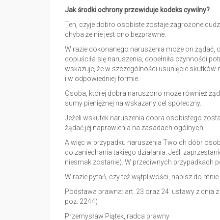
Jak środki ochrony przewiduje kodeks cywilny?
Ten, czyje dobro osobiste zostaje zagrożone cudz
chyba że nie jest ono bezprawne.
W razie dokonanego naruszenia może on żądać, o
dopuściła się naruszenia, dopełniła czynności po
wskazuje, że w szczególności usunięcie skutków 
i w odpowiedniej formie.
Osoba, której dobra naruszono może również żąda
sumy pieniężnej na wskazany cel społeczny.
Jeżeli wskutek naruszenia dobra osobistego zo
żądać jej naprawienia na zasadach ogólnych.
A więc w przypadku naruszenia Twoich dóbr oso
do zaniechania takiego działania. Jeśli zaprzestani
niesmak zostanie). W przeciwnych przypadkach 
W razie pytań, czy też wątpliwości, napisz do mnie
Podstawa prawna: art. 23 oraz 24 ustawy z dnia z d
poz. 2244)
Przemysław Piątek, radca prawny