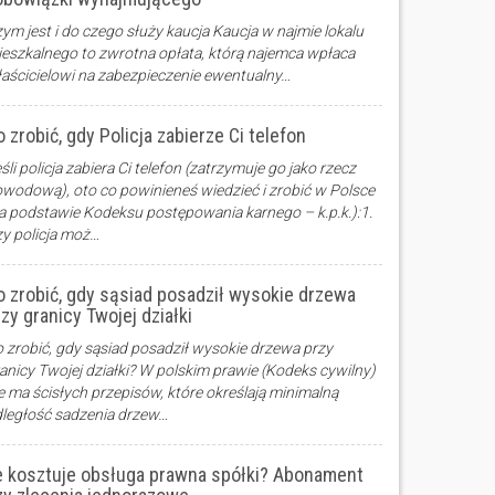
ym jest i do czego służy kaucja Kaucja w najmie lokalu
eszkalnego to zwrotna opłata, którą najemca wpłaca
aścicielowi na zabezpieczenie ewentualny…
 zrobić, gdy Policja zabierze Ci telefon
śli policja zabiera Ci telefon (zatrzymuje go jako rzecz
wodową), oto co powinieneś wiedzieć i zrobić w Polsce
a podstawie Kodeksu postępowania karnego – k.p.k.):1.
y policja moż…
o zrobić, gdy sąsiad posadził wysokie drzewa
zy granicy Twojej działki
 zrobić, gdy sąsiad posadził wysokie drzewa przy
anicy Twojej działki? W polskim prawie (Kodeks cywilny)
e ma ścisłych przepisów, które określają minimalną
ległość sadzenia drzew…
le kosztuje obsługa prawna spółki? Abonament