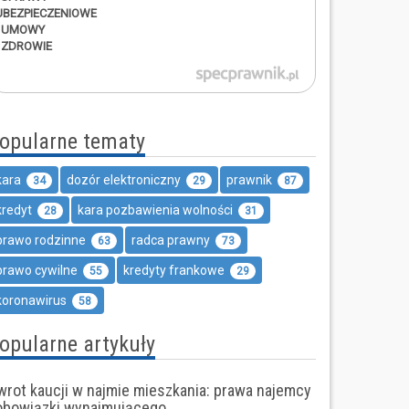
UBEZPIECZENIOWE
UMOWY
ZDROWIE
opularne tematy
kara
dozór elektroniczny
prawnik
34
29
87
kredyt
kara pozbawienia wolności
28
31
prawo rodzinne
radca prawny
63
73
prawo cywilne
kredyty frankowe
55
29
koronawirus
58
opularne artykuły
wrot kaucji w najmie mieszkania: prawa najemcy
 obowiązki wynajmującego