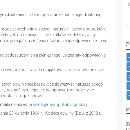
ym działaniem, może żądać zaniechania tego działania,
prócz zaniechania dalszych naruszeń, ażeby osoba, która
trzebnych do usunięcia jego skutków. Kodeks cywilny
może polegać na złożeniu oświadczenia odpowiedniej treści
P
ć zadośćuczynienia pieniężnego lub zapłaty odpowiedniej
stała wyrządzona szkoda majątkowa, poszkodowany może
bistych powinieneś bezzwłocznie wezwać naruszającego
e i „odkręci” sytuację, jest po sprawie (no może tylko
pozostaje droga sądowa.
 maila na adres:
prawnik@metropoliabydgoska.pl
P
nia 23 kwietnia 1964 r. - Kodeks cywilny (Dz.U. z 2018 r.
Z
i