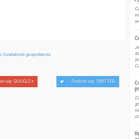
Cz
mi
wł
Co
Je
do
i
,
Działalność gospodarcza
(n
Cz
iel się: GOOGLE+
Podziel się: TWITTER
C
pr
Co
gr
ni
od
I