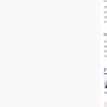
c
St
pr
op
ws
K
Ki
el
kl
ni
P
W