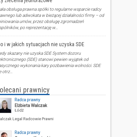
zy zlecenia jednorazowe
ała obsługa prawna spółki to regularne wsparcie radcy
awnego lub adwokata w bieżącej działalności firmy – od
iniowania umów, przez obsługę zgromadzeń
pólników, po reprezentację w…
to i w jakich sytuacjach nie uzyska SDE
edy skazany nie uzyska SDE System dozoru
ektronicznego (SDE) stanowi pewien wyjątek od
asycznego wykonania kary pozbawienia wolności. SDE
e otrz…
olecani prawnicy
Radca prawny
Elżbieta Walczak
Łódź
alczak Legal Radcowie Prawni
Radca prawny