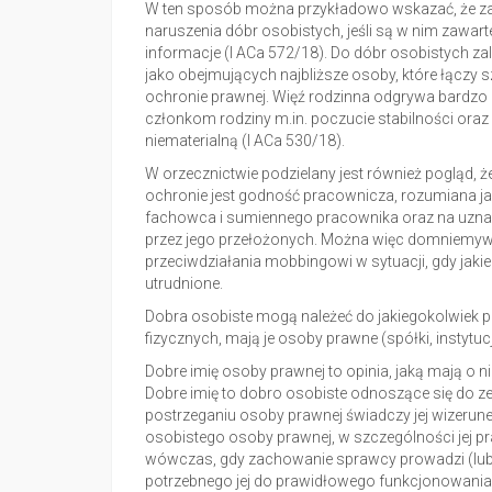
W ten sposób można przykładowo wskazać, że za
naruszenia dóbr osobistych, jeśli są w nim zawart
informacje (I ACa 572/18). Do dóbr osobistych z
jako obejmujących najbliższe osoby, które łączy 
ochronie prawnej. Więź rodzinna odgrywa bardzo 
członkom rodziny m.in. poczucie stabilności oraz
niematerialną (I ACa 530/18).
W orzecznictwie podzielany jest również pogląd, 
ochronie jest godność pracownicza, rozumiana jak
fachowca i sumiennego pracownika oraz na uznani
przez jego przełożonych. Można więc domniemyw
przeciwdziałania mobbingowi w sytuacji, gdy jaki
utrudnione.
Dobra osobiste mogą należeć do jakiegokolwiek 
fizycznych, mają je osoby prawne (spółki, instytucj
Dobre imię osoby prawnej to opinia, jaką mają o ni
Dobre imię to dobro osobiste odnoszące się do 
postrzeganiu osoby prawnej świadczy jej wizerunek
osobistego osoby prawnej, w szczególności jej pr
wówczas, gdy zachowanie sprawcy prowadzi (lub p
potrzebnego jej do prawidłowego funkcjonowania 