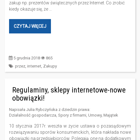
zakup np. prezentów świątecznych przez Internet. Co zrobić
kiedy okazuje się, że …
CZYTAJ WIĘCEJ
5 grudnia 2018
865
przez
,
internet
,
Zakupy
Regulaminy, sklepy internetowe-nowe
obowiązki!
Napisała
Julia Rybczyńska
z dziedzin prawa:
Działalność gospodarcza
,
Spory z firmami
,
Umowy
,
Majątek
10 stycznia 2017r. weszła w życie ustawa o pozasądowym
rozwiązywaniu sporów konsumenckich, która nakłada nowe
obowiązki na przedsiębiorców. Polegają one na dodatkowym