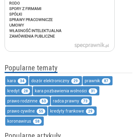
RODO
SPORY Z FIRMAMI
SPÓŁKI
SPRAWY PRACOWNICZE
UMOWY
WŁASNOŚĆ INTELEKTUALNA
ZAMÓWIENIA PUBLICZNE
Popularne tematy
kara
dozór elektroniczny
prawnik
34
29
87
kredyt
kara pozbawienia wolności
28
31
prawo rodzinne
radca prawny
63
73
prawo cywilne
kredyty frankowe
55
29
koronawirus
58
Popularne artykuły