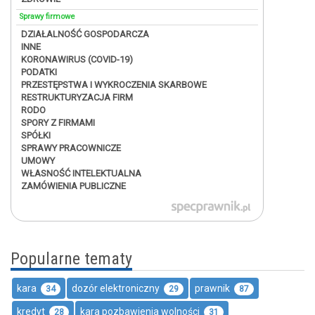
Sprawy firmowe
DZIAŁALNOŚĆ GOSPODARCZA
INNE
KORONAWIRUS (COVID-19)
PODATKI
PRZESTĘPSTWA I WYKROCZENIA SKARBOWE
RESTRUKTURYZACJA FIRM
RODO
SPORY Z FIRMAMI
SPÓŁKI
SPRAWY PRACOWNICZE
UMOWY
WŁASNOŚĆ INTELEKTUALNA
ZAMÓWIENIA PUBLICZNE
Popularne tematy
kara
dozór elektroniczny
prawnik
34
29
87
kredyt
kara pozbawienia wolności
28
31