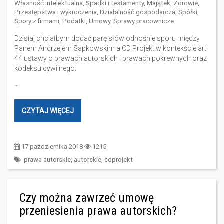
Własność intelektualna
,
Spadki i testamenty
,
Majątek
,
Zdrowie
,
Przestępstwa i wykroczenia
,
Działalność gospodarcza
,
Spółki
,
Spory z firmami
,
Podatki
,
Umowy
,
Sprawy pracownicze
Dzisiaj chciałbym dodać parę słów odnośnie sporu między
Panem Andrzejem Sapkowskim a CD Projekt w kontekście art.
44 ustawy o prawach autorskich i prawach pokrewnych oraz
kodeksu cywilnego.
…
CZYTAJ WIĘCEJ
17 października 2018
1215
prawa autorskie
,
autorskie
,
cdprojekt
Czy można zawrzeć umowę
przeniesienia prawa autorskich?