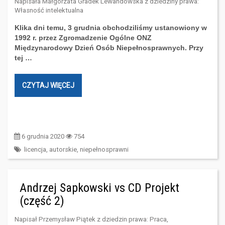
Napisała
Małgorzata Gradek Lewandowska
z dziedziny prawa:
Własność intelektualna
Klika dni temu, 3 grudnia obchodziliśmy ustanowiony w
1992 r. przez Zgromadzenie Ogólne ONZ
Międzynarodowy Dzień Osób Niepełnosprawnych. Przy
tej …
CZYTAJ WIĘCEJ
6 grudnia 2020
754
licencja
,
autorskie
,
niepełnosprawni
Andrzej Sapkowski vs CD Projekt
(część 2)
Napisał
Przemysław Piątek
z dziedzin prawa:
Praca
,