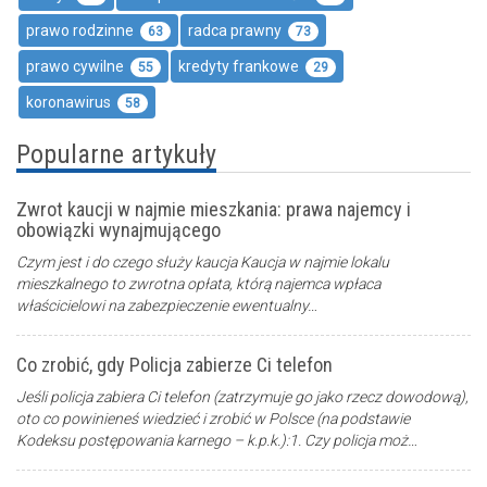
prawo rodzinne
radca prawny
63
73
prawo cywilne
kredyty frankowe
55
29
koronawirus
58
Popularne artykuły
Zwrot kaucji w najmie mieszkania: prawa najemcy i
obowiązki wynajmującego
Czym jest i do czego służy kaucja Kaucja w najmie lokalu
mieszkalnego to zwrotna opłata, którą najemca wpłaca
właścicielowi na zabezpieczenie ewentualny…
Co zrobić, gdy Policja zabierze Ci telefon
Jeśli policja zabiera Ci telefon (zatrzymuje go jako rzecz dowodową),
oto co powinieneś wiedzieć i zrobić w Polsce (na podstawie
Kodeksu postępowania karnego – k.p.k.):1. Czy policja moż…