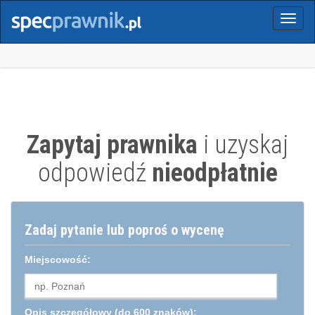
Menu
Zapytaj prawnika
i uzyskaj
odpowiedź
nieodpłatnie
Zadaj pytanie lub poproś o wycenę
Miejscowość:
Opis szczegółowy
(do 600 znaków):