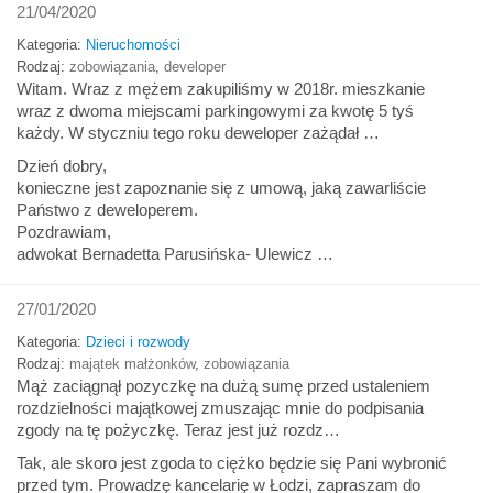
21/04/2020
Kategoria:
Nieruchomości
Rodzaj:
zobowiązania
,
developer
Witam. Wraz z mężem zakupiliśmy w 2018r. mieszkanie
wraz z dwoma miejscami parkingowymi za kwotę 5 tyś
każdy. W styczniu tego roku deweloper zażądał …
Dzień dobry,
konieczne jest zapoznanie się z umową, jaką zawarliście
Państwo z deweloperem.
Pozdrawiam,
adwokat Bernadetta Parusińska- Ulewicz …
27/01/2020
Kategoria:
Dzieci i rozwody
Rodzaj:
majątek małżonków
,
zobowiązania
Mąż zaciągnął pozyczkę na dużą sumę przed ustaleniem
rozdzielności majątkowej zmuszając mnie do podpisania
zgody na tę pożyczkę. Teraz jest już rozdz…
Tak, ale skoro jest zgoda to ciężko będzie się Pani wybronić
przed tym. Prowadzę kancelarię w Łodzi, zapraszam do