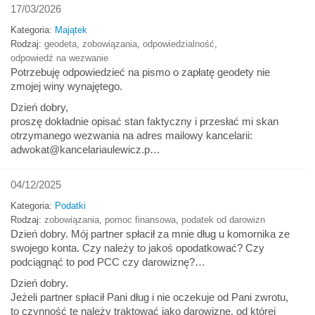
17/03/2026
Kategoria:
Majątek
Rodzaj:
geodeta
,
zobowiązania
,
odpowiedzialność
,
odpowiedź na wezwanie
Potrzebuję odpowiedzieć na pismo o zapłatę geodety nie
zmojej winy wynajętego.
Dzień dobry,
proszę dokładnie opisać stan faktyczny i przesłać mi skan
otrzymanego wezwania na adres mailowy kancelarii:
adwokat@kancelariaulewicz.p…
04/12/2025
Kategoria:
Podatki
Rodzaj:
zobowiązania
,
pomoc finansowa
,
podatek od darowizn
Dzień dobry. Mój partner spłacił za mnie dług u komornika ze
swojego konta. Czy należy to jakoś opodatkować? Czy
podciągnąć to pod PCC czy darowiznę?…
Dzień dobry.
Jeżeli partner spłacił Pani dług i nie oczekuje od Pani zwrotu,
to czynność tę należy traktować jako darowiznę, od której