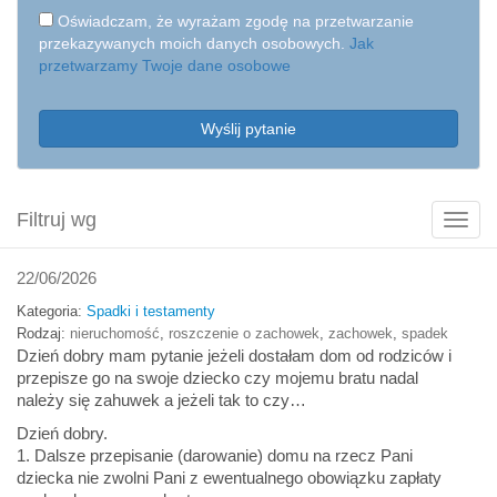
Oświadczam, że wyrażam zgodę na przetwarzanie
przekazywanych moich danych osobowych.
Jak
przetwarzamy Twoje dane osobowe
Wyślij pytanie
Filtruj wg
Poka
filtry
22/06/2026
Kategoria:
Spadki i testamenty
Rodzaj:
nieruchomość
,
roszczenie o zachowek
,
zachowek
,
spadek
Dzień dobry mam pytanie jeżeli dostałam dom od rodziców i
przepisze go na swoje dziecko czy mojemu bratu nadal
należy się zahuwek a jeżeli tak to czy…
Dzień dobry.
1. Dalsze przepisanie (darowanie) domu na rzecz Pani
dziecka nie zwolni Pani z ewentualnego obowiązku zapłaty