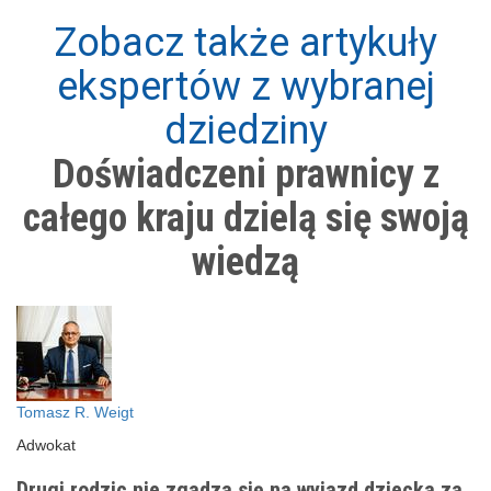
Zobacz także artykuły
ekspertów z wybranej
dziedziny
Doświadczeni prawnicy z
całego kraju dzielą się swoją
wiedzą
Tomasz R. Weigt
Adwokat
Drugi rodzic nie zgadza się na wyjazd dziecka za