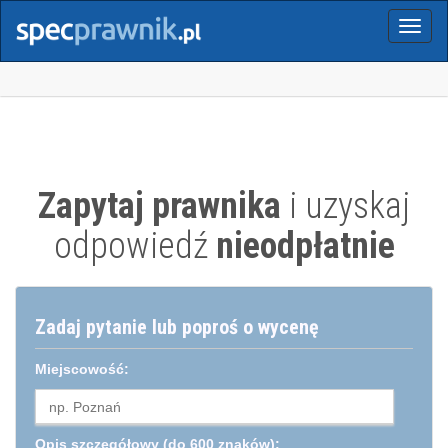
Menu
Zapytaj prawnika
i uzyskaj
odpowiedź
nieodpłatnie
Zadaj pytanie lub poproś o wycenę
Miejscowość:
Opis szczegółowy
(do 600 znaków):