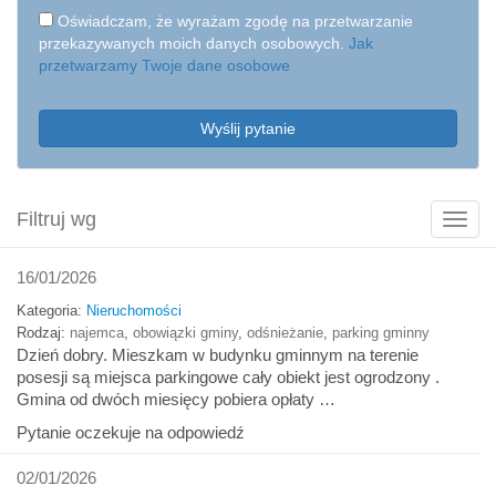
Oświadczam, że wyrażam zgodę na przetwarzanie
przekazywanych moich danych osobowych.
Jak
przetwarzamy Twoje dane osobowe
Wyślij pytanie
Filtruj wg
Poka
filtry
16/01/2026
Kategoria:
Nieruchomości
Rodzaj:
najemca
,
obowiązki gminy
,
odśnieżanie
,
parking gminny
Dzień dobry. Mieszkam w budynku gminnym na terenie
posesji są miejsca parkingowe cały obiekt jest ogrodzony .
Gmina od dwóch miesięcy pobiera opłaty …
Pytanie oczekuje na odpowiedź
02/01/2026