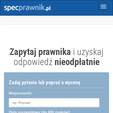
Menu
Zapytaj prawnika
i uzyskaj
odpowiedź
nieodpłatnie
Zadaj pytanie lub poproś o wycenę
Miejscowość:
Opis szczegółowy
(do 600 znaków):