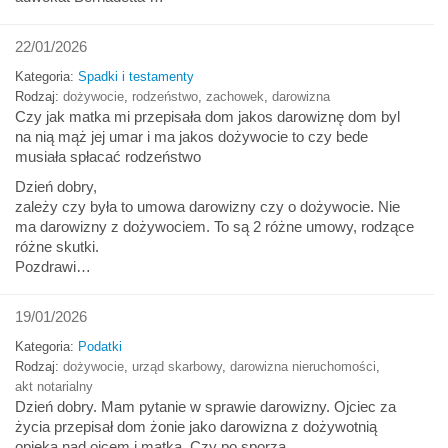
22/01/2026
Kategoria:
Spadki i testamenty
Rodzaj:
dożywocie
,
rodzeństwo
,
zachowek
,
darowizna
Czy jak matka mi przepisała dom jakos darowiznę dom byl
na nią mąż jej umar i ma jakos dożywocie to czy bede
musiała spłacać rodzeństwo
Dzień dobry,
zależy czy była to umowa darowizny czy o dożywocie. Nie
ma darowizny z dożywociem. To są 2 różne umowy, rodzące
różne skutki.
Pozdrawi…
19/01/2026
Kategoria:
Podatki
Rodzaj:
dożywocie
,
urząd skarbowy
,
darowizna nieruchomości
,
akt notarialny
Dzień dobry. Mam pytanie w sprawie darowizny. Ojciec za
życia przepisał dom żonie jako darowizna z dożywotnią
opieka nad ojcem i matka. Czy po sporzą…