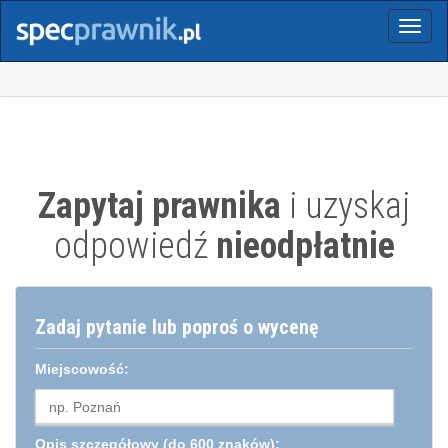
Menu
Zapytaj prawnika
i uzyskaj
odpowiedź
nieodpłatnie
Zadaj pytanie lub poproś o wycenę
Miejscowość:
Opis szczegółowy
(do 600 znaków):