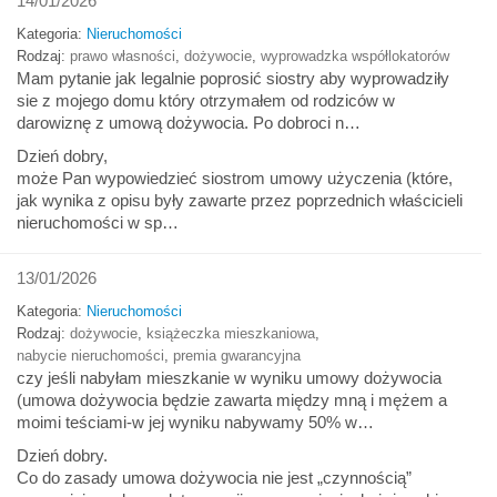
14/01/2026
Kategoria:
Nieruchomości
Rodzaj:
prawo własności
,
dożywocie
,
wyprowadzka współlokatorów
Mam pytanie jak legalnie poprosić siostry aby wyprowadziły
sie z mojego domu który otrzymałem od rodziców w
darowiznę z umową dożywocia. Po dobroci n…
Dzień dobry,
może Pan wypowiedzieć siostrom umowy użyczenia (które,
jak wynika z opisu były zawarte przez poprzednich właścicieli
nieruchomości w sp…
13/01/2026
Kategoria:
Nieruchomości
Rodzaj:
dożywocie
,
książeczka mieszkaniowa
,
nabycie nieruchomości
,
premia gwarancyjna
czy jeśli nabyłam mieszkanie w wyniku umowy dożywocia
(umowa dożywocia będzie zawarta między mną i mężem a
moimi teściami-w jej wyniku nabywamy 50% w…
Dzień dobry.
Co do zasady umowa dożywocia nie jest „czynnością”