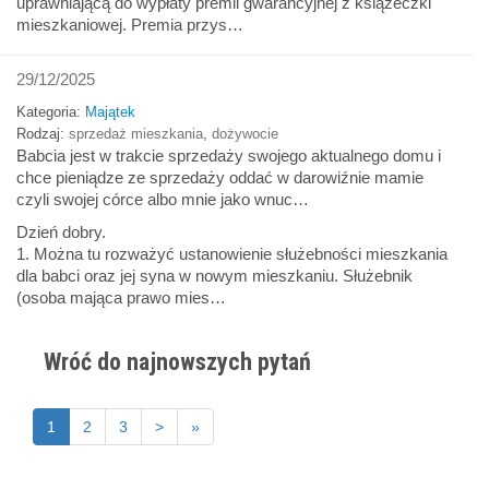
uprawniającą do wypłaty premii gwarancyjnej z książeczki
mieszkaniowej. Premia przys…
29/12/2025
Kategoria:
Majątek
Rodzaj:
sprzedaż mieszkania
,
dożywocie
Babcia jest w trakcie sprzedaży swojego aktualnego domu i
chce pieniądze ze sprzedaży oddać w darowiźnie mamie
czyli swojej córce albo mnie jako wnuc…
Dzień dobry.
1. Można tu rozważyć ustanowienie służebności mieszkania
dla babci oraz jej syna w nowym mieszkaniu. Służebnik
(osoba mająca prawo mies…
Wróć do najnowszych pytań
1
2
3
>
»