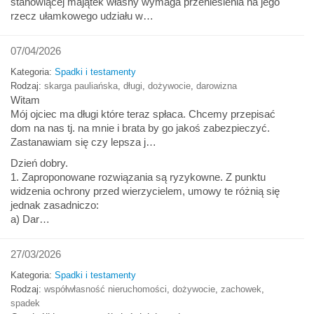
stanowiącej majątek własny wymaga przeniesienia na jego
rzecz ułamkowego udziału w…
07/04/2026
Kategoria:
Spadki i testamenty
Rodzaj:
skarga pauliańska
,
długi
,
dożywocie
,
darowizna
Witam
Mój ojciec ma długi które teraz spłaca. Chcemy przepisać
dom na nas tj. na mnie i brata by go jakoś zabezpieczyć.
Zastanawiam się czy lepsza j…
Dzień dobry.
1. Zaproponowane rozwiązania są ryzykowne. Z punktu
widzenia ochrony przed wierzycielem, umowy te różnią się
jednak zasadniczo:
a) Dar…
27/03/2026
Kategoria:
Spadki i testamenty
Rodzaj:
współwłasność nieruchomości
,
dożywocie
,
zachowek
,
spadek