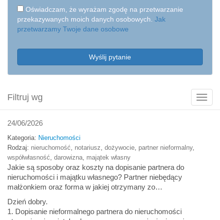
Oświadczam, że wyrażam zgodę na przetwarzanie
przekazywanych moich danych osobowych.
Jak
przetwarzamy Twoje dane osobowe
Wyślij pytanie
Filtruj wg
Poka
filtry
24/06/2026
Kategoria:
Nieruchomości
Rodzaj:
nieruchomość
,
notariusz
,
dożywocie
,
partner nieformalny
,
współwłasność
,
darowizna
,
majątek własny
Jakie są sposoby oraz koszty na dopisanie partnera do
nieruchomości i majątku własnego? Partner niebędący
małżonkiem oraz forma w jakiej otrzymany zo…
Dzień dobry.
1. Dopisanie nieformalnego partnera do nieruchomości