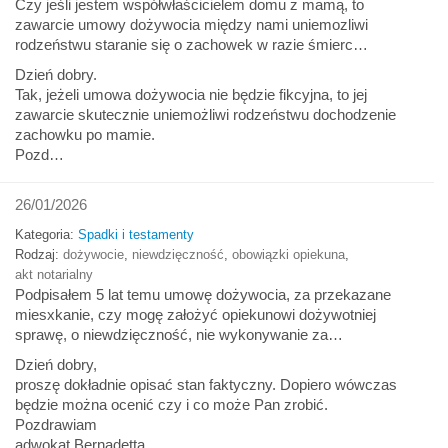
Czy jeśli jestem współwłaścicielem domu z mamą, to
zawarcie umowy dożywocia między nami uniemozliwi
rodzeństwu staranie się o zachowek w razie śmierc…
Dzień dobry.
Tak, jeżeli umowa dożywocia nie będzie fikcyjna, to jej
zawarcie skutecznie uniemożliwi rodzeństwu dochodzenie
zachowku po mamie.
Pozd…
26/01/2026
Kategoria:
Spadki i testamenty
Rodzaj:
dożywocie
,
niewdzięczność
,
obowiązki opiekuna
,
akt notarialny
Podpisałem 5 lat temu umowę dożywocia, za przekazane
miesxkanie, czy mogę założyć opiekunowi dożywotniej
sprawę, o niewdzięczność, nie wykonywanie za…
Dzień dobry,
proszę dokładnie opisać stan faktyczny. Dopiero wówczas
będzie można ocenić czy i co może Pan zrobić.
Pozdrawiam
adwokat Bernadetta …