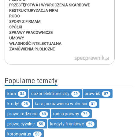
PRZESTĘPSTWA I WYKROCZENIA SKARBOWE
RESTRUKTURYZACJA FIRM
RODO
SPORY Z FIRMAMI
SPÓŁKI
SPRAWY PRACOWNICZE
UMOWY
WŁASNOŚĆ INTELEKTUALNA
ZAMÓWIENIA PUBLICZNE
Popularne tematy
kara
dozór elektroniczny
prawnik
34
29
87
kredyt
kara pozbawienia wolności
28
31
prawo rodzinne
radca prawny
63
73
prawo cywilne
kredyty frankowe
55
29
koronawirus
58