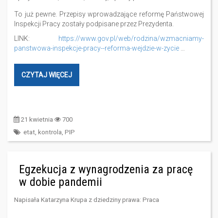
To już pewne. Przepisy wprowadzające reformę Państwowej
Inspekcji Pracy zostały podpisane przez Prezydenta.
LINK:
https://www.gov.pl/web/rodzina/wzmacniamy-
panstwowa-inspekcje-pracy--reforma-wejdzie-w-zycie
…
CZYTAJ WIĘCEJ
21 kwietnia
700
etat
,
kontrola
,
PIP
Egzekucja z wynagrodzenia za pracę
w dobie pandemii
Napisała
Katarzyna Krupa
z dziedziny prawa:
Praca