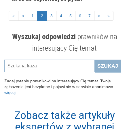
«
<
1
2
3
4
5
6
7
>
»
Wyszukaj odpowiedzi
prawników na
interesujący Cię temat
SZUKAJ
Zadaj pytanie prawnikowi na interesujący Cię temat. Twoje
zgłoszenie jest bezpłatne i pojawi się w serwisie anonimowo.
więcej
Zobacz także artykuły
ekspertów z wybranej