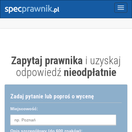
Menu
Zapytaj prawnika
i uzyskaj
odpowiedź
nieodpłatnie
Zadaj pytanie lub poproś o wycenę
Miejscowość:
Opis szczegółowy
(do 600 znaków):