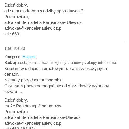
Dzień dobry,
gdzie mieszka/ma siedzibę sprzedawca ?
Pozdrawiam,
adwokat Bernadetta Parusińska- Ulewicz
adwokat@kancelariaulewicz.pl
tel.: 663…
10/08/2020
Kategoria:
Majątek
Rodzaj:
odstąpienie
,
towar niezgodny z umową
,
zakupy internetowe
Kupiłem w sklepie internetowym ubrania w okazyjnych
cenach.
Niestety przysłano mi podróbki.
Czy mam prawo domagać się od sprzedawcy wymiany
towaru …
Dzień dobry,
może Pan odstąpić od umowy.
Pozdrawiam
adwokat Bernadetta Parusińska-Ulewicz
adwokat@kancelariaulewicz.pl
tel.: 663-182-634