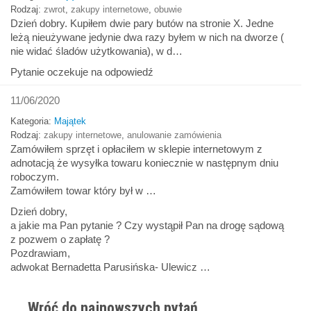
Rodzaj:
zwrot
,
zakupy internetowe
,
obuwie
Dzień dobry. Kupiłem dwie pary butów na stronie X. Jedne
leżą nieużywane jedynie dwa razy byłem w nich na dworze (
nie widać śladów użytkowania), w d…
Pytanie oczekuje na odpowiedź
11/06/2020
Kategoria:
Majątek
Rodzaj:
zakupy internetowe
,
anulowanie zamówienia
Zamówiłem sprzęt i opłaciłem w sklepie internetowym z
adnotacją że wysyłka towaru koniecznie w następnym dniu
roboczym.
Zamówiłem towar który był w …
Dzień dobry,
a jakie ma Pan pytanie ? Czy wystąpił Pan na drogę sądową
z pozwem o zapłatę ?
Pozdrawiam,
adwokat Bernadetta Parusińska- Ulewicz …
Wróć do najnowszych pytań