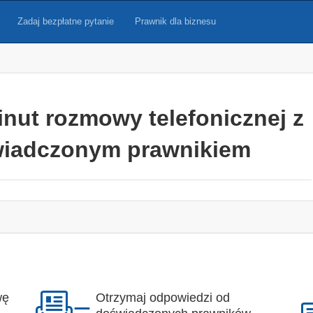
Zadaj bezpłatne pytanie
Prawnik dla biznesu
inut rozmowy telefonicznej z
iadczonym prawnikiem
wę
Otrzymaj odpowiedzi od