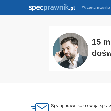
Wyszukaj prawnika
15 m
dośw
Spytaj prawnika o swoją spra