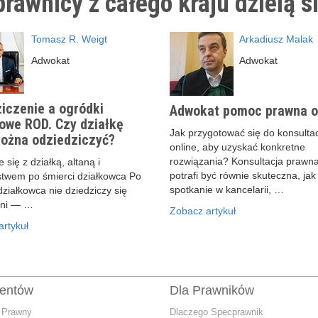
rawnicy z całego kraju dzielą s
Tomasz R. Weigt
Arkadiusz Malak
Adwokat
Adwokat
iczenie a ogródki
Adwokat pomoc prawna o
owe ROD. Czy działkę
Jak przygotować się do konsultac
ożna odziedziczyć?
online, aby uzyskać konkretne
rozwiązania? Konsultacja prawna
 się z działką, altaną i
potrafi być równie skuteczna, jak
stwem po śmierci działkowca Po
spotkanie w kancelarii, …
działkowca nie dziedziczy się
ani — …
Zobacz artykuł
rtykuł
ientów
Dla Prawników
 Prawny
Dlaczego Specprawnik