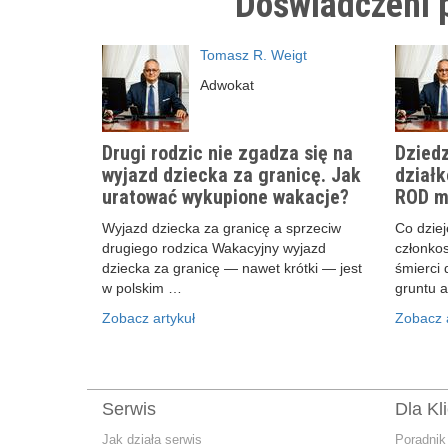
Doświadczeni p
Tomasz R. Weigt
Adwokat
Drugi rodzic nie zgadza się na
Dziedz
wyjazd dziecka za granicę. Jak
działk
uratować wykupione wakacje?
ROD m
Wyjazd dziecka za granicę a sprzeciw
Co dzieje
drugiego rodzica Wakacyjny wyjazd
członko
dziecka za granicę — nawet krótki — jest
śmierci 
w polskim …
gruntu 
Zobacz artykuł
Zobacz a
Serwis
Dla Kl
Jak działa serwis
Poradnik