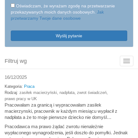
Oświadczam, że wyrażam zgodę na przetwarzanie
przekazywanych moich danych osobowych.
Jak
przetwarzamy Twoje dane osobowe
Wyślij pytanie
Filtruj wg
Poka
filtry
16/12/2025
Kategoria:
Praca
Rodzaj:
zasiłek macierzyński
,
nadpłata
,
zwrot świadczeń
,
prawo pracy w UK
Pracowałam za granicą i wypracowałam zasilek
macierzynski, pracownik w każdym miesiącu wypłacił z
nadpłata a że to moje pierwsze dziecko nie domyśl…
Pracodawca ma prawo żądać zwrotu nienależnie
wypłaconego wynagrodzenia, jeśli doszło do pomyłki. Jednak