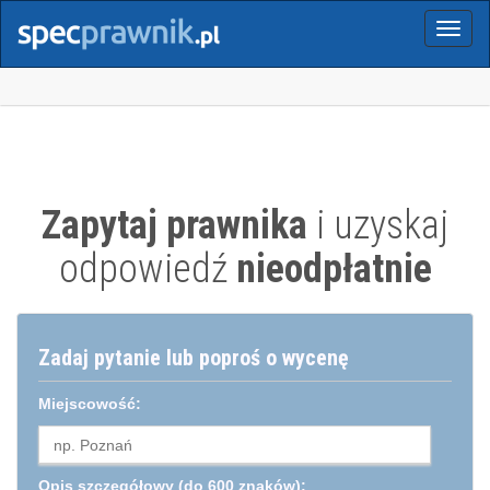
Menu
Zapytaj prawnika
i uzyskaj
odpowiedź
nieodpłatnie
Zadaj pytanie lub poproś o wycenę
Miejscowość:
Opis szczegółowy
(do 600 znaków):