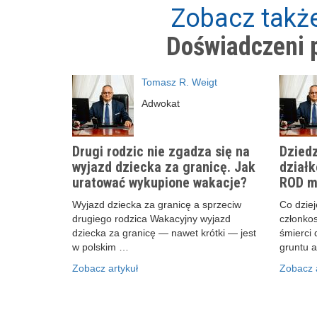
Zobacz także
Doświadczeni p
Tomasz R. Weigt
Adwokat
Drugi rodzic nie zgadza się na
Dziedz
wyjazd dziecka za granicę. Jak
działk
uratować wykupione wakacje?
ROD m
Wyjazd dziecka za granicę a sprzeciw
Co dzieje
drugiego rodzica Wakacyjny wyjazd
członko
dziecka za granicę — nawet krótki — jest
śmierci 
w polskim …
gruntu 
Zobacz artykuł
Zobacz a