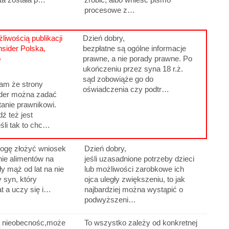
procesowe z…
liwością publikacji
Dzień dobry,
nsider Polska,
bezpłatne są ogólne informacje
o
prawne, a nie porady prawne. Po
ukończeniu przez syna 18 r.ż.
sąd zobowiąże go do
am że strony
oświadczenia czy podtr…
ider można zadać
tanie prawnikowi.
ź też jest
li tak to chc…
ogę złożyć wniosek
Dzień dobry,
ie alimentów na
jeśli uzasadnione potrzeby dzieci
ły mąż od lat na nie
lub możliwości zarobkowe ich
y syn, który
ojca uległy zwiększeniu, to jak
at a uczy się i…
najbardziej można wystąpić o
podwyższeni…
 nieobecnośc,może
To wszystko zależy od konkretnej