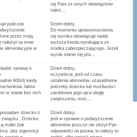
e
się Pani ze swych obowiązków
należ…
 sąd podczas
Dzień dobry.
odwyższenie
Do momentu uprawomocnienia
ożone przez moją
się wyroku obowiązuje nadal
 nałożył na mnie
wyższa kwota wynikająca ze
ie alimentacyjne w
środka zabezpieczającego. Jeżeli
wyrok stanie się pra…
kładać sprawę o
Dzień dobry,
e
oczywiście, jeśli od czasu
ualnie 600zł) kiedy
ustalenia alimnetów, uzasadnione
 rachunków, faktur
potrzeby dziecka lub możliwości
em w stanie bez nich
zarobkowe jego ojca uległy
zwiększeniu, moż…
 posiadam dziecko z
Dzień dobry,
 związku . Dziecko
jeśli w sprawie o podwyższenie
ką matki (tak
alimentów jeszcze nie złożył Pan
my ,bez ingerencji
odpowiedzi na pozew, to należy to
ta została p…
zrobić, albo wnieść pismo