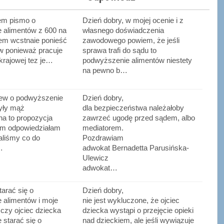
em pismo o
Dzień dobry, w mojej ocenie i z
 alimentów z 600 na
własnego doświadczenia
tem wcstnaie ponieść
zawodowego powiem, że jeśli
w ponieważ pracuje
sprawa trafi do sądu to
 krajowej tez je…
podwyższenie alimentów niestety
na pewno b…
ew o podwyższenie
Dzień dobry,
Były mąż
dla bezpieczeństwa należałoby
na to propozycja
zawrzeć ugodę przed sądem, albo
nim odpowiedziałam
mediatorem.
aliśmy co do
Pozdrawiam
…
adwokat Bernadetta Parusińska-
Ulewicz
adwokat…
arać się o
Dzień dobry,
 alimentów i moje
nie jest wykluczone, że ojciec
 czy ojciec dziecka
dziecka wystąpi o przejęcie opieki
 starać się o
nad dzieckiem, ale jeśli wywiązuje