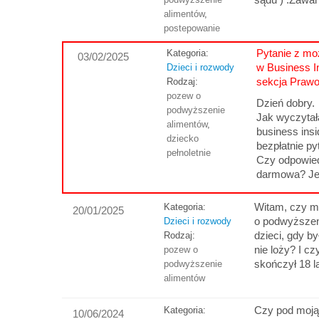
alimentów
,
postepowanie
Pytanie z moż
Kategoria:
03/02/2025
w Business I
Dzieci i rozwody
sekcja Praw
Rodzaj:
pozew o
Dzień dobry.
podwyższenie
Jak wyczytał
alimentów
,
business ins
dziecko
bezpłatnie py
pełnoletnie
Czy odpowied
darmowa? Jeś
Witam, czy m
Kategoria:
20/01/2025
o podwyższen
Dzieci i rozwody
dzieci, gdy by
Rodzaj:
nie loży? I cz
pozew o
skończył 18 l
podwyższenie
alimentów
Czy pod moją
Kategoria:
10/06/2024