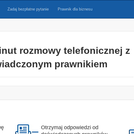
Zadaj bezpłatne pytanie
Prawnik dla biznesu
inut rozmowy telefonicznej z
iadczonym prawnikiem
wę
Otrzymaj odpowiedzi od