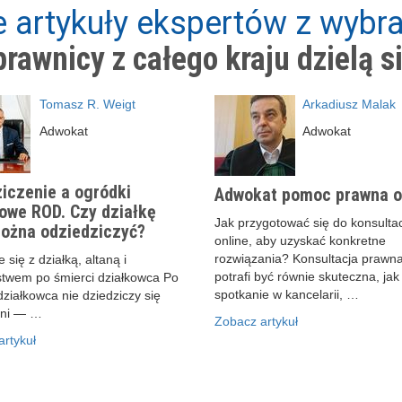
 artykuły ekspertów z wybra
rawnicy z całego kraju dzielą s
Tomasz R. Weigt
Arkadiusz Malak
Adwokat
Adwokat
iczenie a ogródki
Adwokat pomoc prawna o
owe ROD. Czy działkę
Jak przygotować się do konsultac
ożna odziedziczyć?
online, aby uzyskać konkretne
rozwiązania? Konsultacja prawna
 się z działką, altaną i
potrafi być równie skuteczna, jak
stwem po śmierci działkowca Po
spotkanie w kancelarii, …
działkowca nie dziedziczy się
ani — …
Zobacz artykuł
rtykuł