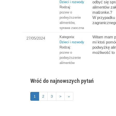
odbyć się sp
Dzieci i rozwody
alimentów za
Rodzaj:
małżonke.?
pozew o
W przypadku
podwyższenie
zagraniczneg
alimentów
,
sprawa zaoczna
Witam mam py
Kategoria:
27/05/2024
mi ktoś pomó
Dzieci i rozwody
podwyżkę alim
Rodzaj:
możliwość to 
pozew o
podwyższenie
alimentów
Wróć do najnowszych pytań
1
2
3
>
»