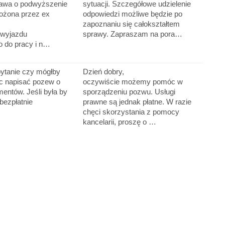
rawa o podwyższenie
sytuacji. Szczegółowe udzielenie
łożona przez ex
odpowiedzi możliwe będzie po
zapoznaniu się całokształtem
 wyjazdu
sprawy. Zapraszam na pora…
o do pracy i n…
tanie czy mógłby
Dzień dobry,
c napisać pozew o
oczywiście możemy pomóc w
entów. Jeśli była by
sporządzeniu pozwu. Usługi
bezpłatnie
prawne są jednak płatne. W razie
chęci skorzystania z pomocy
kancelarii, proszę o …