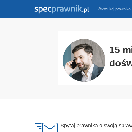
Wyszukaj prawnika
15 m
dośw
Spytaj prawnika o swoją spra