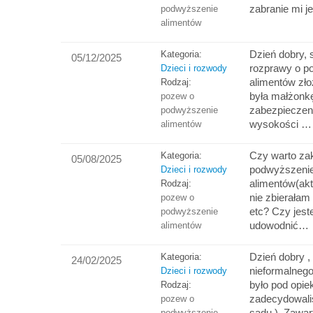
zabranie mi j
podwyższenie
alimentów
Dzień dobry,
Kategoria:
05/12/2025
rozprawy o p
Dzieci i rozwody
alimentów zł
Rodzaj:
była małżonkę
pozew o
zabezpieczen
podwyższenie
wysokości …
alimentów
Czy warto za
Kategoria:
05/08/2025
podwyższeni
Dzieci i rozwody
alimentów(akt
Rodzaj:
nie zbierałam
pozew o
etc? Czy jest
podwyższenie
udowodnić…
alimentów
Dzień dobry ,
Kategoria:
24/02/2025
nieformalnego
Dzieci i rozwody
było pod opie
Rodzaj:
zadecydowaliś
pozew o
sądu ) .Zawar
podwyższenie