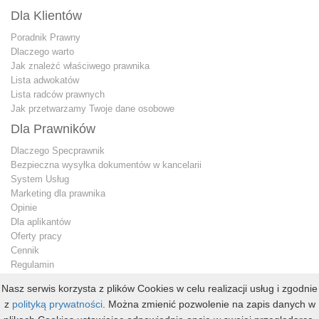
Dla Klientów
Poradnik Prawny
Dlaczego warto
Jak znależć właściwego prawnika
Lista adwokatów
Lista radców prawnych
Jak przetwarzamy Twoje dane osobowe
Dla Prawników
Dlaczego Specprawnik
Bezpieczna wysyłka dokumentów w kancelarii
System Usług
Marketing dla prawnika
Opinie
Dla aplikantów
Oferty pracy
Cennik
Regulamin
Jak przetwarzamy Twoje dane osobowe
Nasz serwis korzysta z plików Cookies w celu realizacji usług i zgodnie
Konto premium
z
polityką prywatności
. Można zmienić pozwolenie na zapis danych w
Kontakt dla prawnika