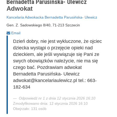
Bernadetta Parusińska- Ulewicz
Adwokat
Kancelaria Adwokacka Bernadetta Parusińska- Ulewicz
Gen. Z. Sadowskiego 8/40, 71-213 Szczecin
Email
Dzień dobry, nie jest wykluczone, że ojciec
dziecka wystąpi o przejęcie opieki nad
dzieckiem, ale jeśli wywiązuje się Pani ze
swych obowiązków należycie, nie ma się
czego bać. Pozdrawiam adwokat
Bernadetta Parusińska- Ulewicz
adwokat@kancelariaulewicz.pl tel.: 663-
182-634
Odpowiedź nr 1 z dnia 12 stycznia 2026 16:10
Zmodyfikowano dnia: 12 stycznia 2026 16:10
Obejrzało: 131 osób