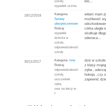
któ…
szkoły
,
wypadek ucznia
witam mam py
Kategoria:
18/12/2018
możliwość wy
Sprawy
odszkodowani
ubezpieczeniowe
córka uległa
Rodzaj:
skutkuje dług
wypadek
odwraca…
dziecka w
szkole
,
odpowiedzialność
szkoły
dziś w szkole 
Kategoria:
Inne
30/11/2017
z klasy moje
Rodzaj:
zęba , uderza
odpowiedzialność
hokeja , czy 
szkoły
,
zapewnić dzi
uszczerbek
zęba
,
uraz na lekcji w-
f