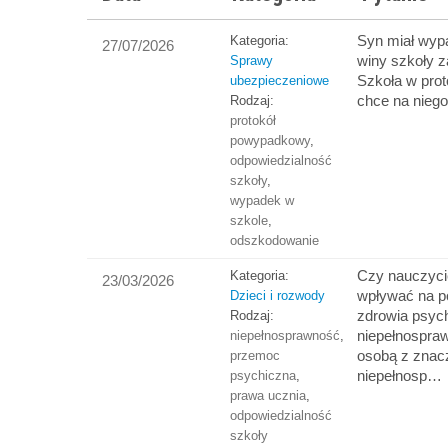
Syn miał wyp
Kategoria:
27/07/2026
winy szkoły za
Sprawy
Szkoła w pro
ubezpieczeniowe
chce na niego
Rodzaj:
protokół
powypadkowy
,
odpowiedzialność
szkoły
,
wypadek w
szkole
,
odszkodowanie
Czy nauczyci
Kategoria:
23/03/2026
wpływać na p
Dzieci i rozwody
zdrowia psyc
Rodzaj:
niepełnospraw
niepełnosprawność
,
osobą z zna
przemoc
niepełnosp…
psychiczna
,
prawa ucznia
,
odpowiedzialność
szkoły