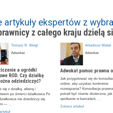
 artykuły ekspertów z wybra
rawnicy z całego kraju dzielą s
Tomasz R. Weigt
Arkadiusz Malak
Adwokat
Adwokat
iczenie a ogródki
Adwokat pomoc prawna o
owe ROD. Czy działkę
Jak przygotować się do konsultac
ożna odziedziczyć?
online, aby uzyskać konkretne
rozwiązania? Konsultacja prawna
 się z działką, altaną i
potrafi być równie skuteczna, jak
stwem po śmierci działkowca Po
spotkanie w kancelarii, …
działkowca nie dziedziczy się
ani — …
Zobacz artykuł
rtykuł