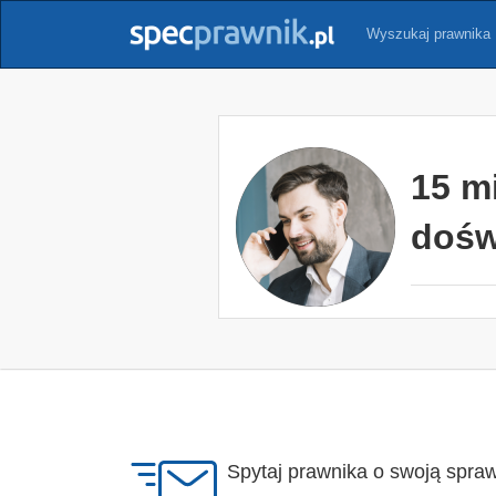
Wyszukaj prawnika
15 m
dośw
Spytaj prawnika o swoją spra