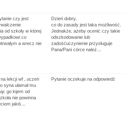
tanie czy jest
Dzień dobry,
walczenie
co do zasady jest taka możliwość.
a od szkoły w której
Jednakże, ażeby ocenić czy takie
 wypadkowi co
odszkodowanie lub
otrwałym a wrecz nie
zadośćuczynienie przysługuje
Pana/Pani córce należ…
na lekcji wf , uczeń
Pytanie oczekuje na odpowiedź
go syna ułamał mu
jąc go kijem od
szkoła nie powinna
eciom jakiś…