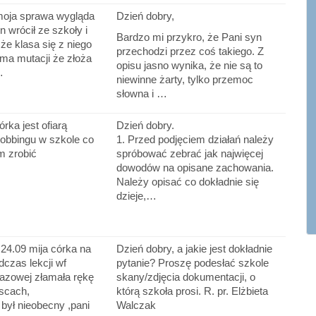
moja sprawa wygląda
Dzień dobry,
n wrócił ze szkoły i
Bardzo mi przykro, że Pani syn
 że klasa się z niego
przechodzi przez coś takiego. Z
 ma mutacji że złoża
opisu jasno wynika, że nie są to
…
niewinne żarty, tylko przemoc
słowna i …
rka jest ofiarą
Dzień dobry.
obbingu w szkole co
1. Przed podjęciem działań należy
 zrobić
spróbować zebrać jak najwięcej
dowodów na opisane zachowania.
Należy opisać co dokładnie się
dzieje,…
24.09 mija córka na
Dzień dobry, a jakie jest dokładnie
dczas lekcji wf
pytanie? Proszę podesłać szkole
kazowej złamała rękę
skany/zdjęcia dokumentacji, o
scach,
którą szkoła prosi. R. pr. Elżbieta
ył nieobecny ,pani
Walczak