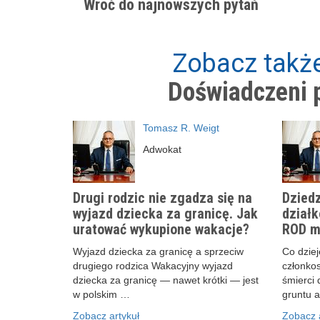
Wróć do najnowszych pytań
Zobacz także
Doświadczeni p
Tomasz R. Weigt
Adwokat
Drugi rodzic nie zgadza się na
Dziedz
wyjazd dziecka za granicę. Jak
działk
uratować wykupione wakacje?
ROD m
Wyjazd dziecka za granicę a sprzeciw
Co dzieje
drugiego rodzica Wakacyjny wyjazd
członko
dziecka za granicę — nawet krótki — jest
śmierci 
w polskim …
gruntu 
Zobacz artykuł
Zobacz a