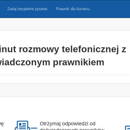
Zadaj bezpłatne pytanie
Prawnik dla biznesu
inut rozmowy telefonicznej z
iadczonym prawnikiem
wę
Otrzymaj odpowiedzi od