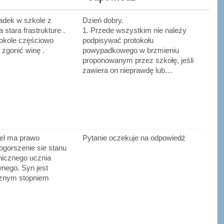
adek w szkole z
Dzień dobry.
 stara frastrukture .
1. Przede wszystkim nie należy
tokole częściowo
podpisywać protokołu
 zgonić winę .
powypadkowego w brzmieniu
proponowanym przez szkołę, jeśli
zawiera on nieprawdę lub…
el ma prawo
Pytanie oczekuje na odpowiedź
ogorszenie sie stanu
hicznego ucznia
nego. Syn jest
cznym stopniem