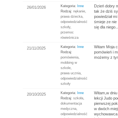
Dzień dobry 
Kategoria:
Inne
26/01/2026
tak że dziś sy
Rodzaj:
nękanie
,
powiedział mi
prawa dziecka
,
śmieje ze nie
odpowiedzialność
się dla niego
szkoły
,
przemoc
rówieśnicza
Witam Moja có
Kategoria:
Inne
21/11/2025
pomówień i m
Rodzaj:
możemy z tym
pomówienia
,
mobbing w
szkole
,
prawa ucznia
,
odpowiedzialność
szkoły
Witam,w dniu 
Kategoria:
Inne
20/10/2025
lekcji Judo po
Rodzaj:
szkoła
,
pierwszej po
dokumentacja
w dwóch miej
medyczna
,
wychowawca b
odpowiedzialność