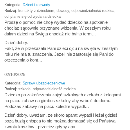
Kategoria:
Dzieci i rozwody
Rodzaj:
kontakty z dzieckiem
,
dowody
,
odpowiedzialność rodzica
,
uchylanie się od wydania dziecka
Proszę o pomoc nie chcę wydać dziecko na spotkanie
chociaż sądownie przyznane widzenia. W zeszłym roku
dałam dzieci na Święta chociaż nie był to term…
Dzień dobry.
Fakt, że w przekazała Pani dzieci ojcu na święta w zeszłym
roku nie ma tu znaczenia. Jeżeli nie zastosuje się Pani do
orzeczenia o kont…
02/10/2025
Kategoria:
Sprawy ubezpieczeniowe
Rodzaj:
szkoda
,
odpowiedzialność rodzica
Dziecko po zakończeniu zajęć szkolnych czekało z kolegami
na placu zabaw na gimbus szkolny aby wrócić do domu.
Podczas zabawy na placu koledze wypadł…
Dzień dobry, uważam, że skoro aparat wypadł i leżał gdzieś
poza buzią chłopca to nie można domagać się od Państwa
zwrotu kosztów - przecież gdyby apa…