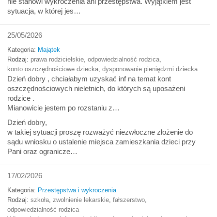
nie stanowi wykroczenia ani przestępstwa. Wyjątkiem jest
sytuacja, w której jes…
25/05/2026
Kategoria:
Majątek
Rodzaj:
prawa rodzicielskie
,
odpowiedzialność rodzica
,
konto oszczędnościowe dziecka
,
dysponowanie pieniędzmi dziecka
Dzień dobry , chciałabym uzyskać inf na temat kont
oszczędnościowych nieletnich, do których są uposażeni
rodzice .
Mianowicie jestem po rozstaniu z…
Dzień dobry,
w takiej sytuacji proszę rozważyć niezwłoczne złożenie do
sądu wniosku o ustalenie miejsca zamieszkania dzieci przy
Pani oraz ogranicze…
17/02/2026
Kategoria:
Przestępstwa i wykroczenia
Rodzaj:
szkoła
,
zwolnienie lekarskie
,
fałszerstwo
,
odpowiedzialność rodzica