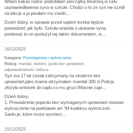
Witam kakao rodzic podrobiłam pieczątkę lekarską w celu
usprawiedliwienia syna w szkole. Chodzi o to że syn nie szedł
na lekcje a ja pisałam mu zwoln…
Dzień dobry, w sprawie przed sądem trzeba będzie
powiedzieć jak było. Szkoła wniosła o ukaranie syna,
ponieważ to on posłużył się takim dokumentem, w…
16/12/2025
Kategoria:
Przestępstwa i wykroczenia
Rodzaj:
mandat
,
nieletni
,
jazda bez uprawnień
,
odpowiedzialność rodzica
Syn ma 17 lat został zatrzymany na skuterze bez
uprawnień.jako mama otrzymałam mandat 300 zl.Policja
złożyła wniosek do sądu co mu grozi.Wlasnie zapi…
Dzień dobry.
1. Prowadzenie pojazdu bez wymaganych uprawnień stanowi
wykroczenie na podstawie art. 94 kodeksu wykroczeń.
Sankcje, które może wymierz…
15/12/2025