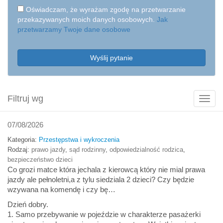
Oświadczam, że wyrażam zgodę na przetwarzanie
przekazywanych moich danych osobowych.
Jak
przetwarzamy Twoje dane osobowe
Wyślij pytanie
Filtruj wg
Poka
filtry
07/08/2026
Kategoria:
Przestępstwa i wykroczenia
Rodzaj:
prawo jazdy
,
sąd rodzinny
,
odpowiedzialność rodzica
,
bezpieczeństwo dzieci
Co grozi matce która jechala z kierowcą który nie mial prawa
jazdy ale pełnoletni,a z tylu siedziala 2 dzieci? Czy będzie
wzywana na komendę i czy bę…
Dzień dobry.
1. Samo przebywanie w pojeździe w charakterze pasażerki