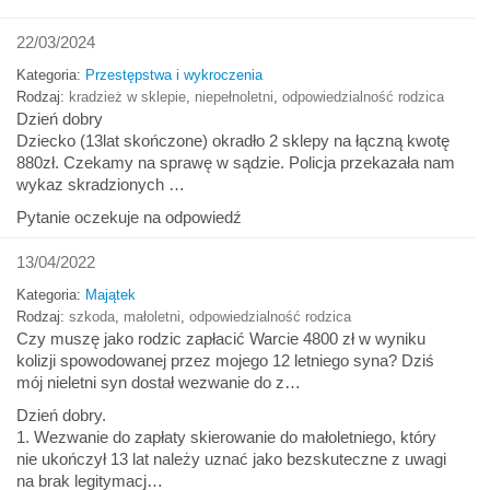
22/03/2024
Kategoria:
Przestępstwa i wykroczenia
Rodzaj:
kradzież w sklepie
,
niepełnoletni
,
odpowiedzialność rodzica
Dzień dobry
Dziecko (13lat skończone) okradło 2 sklepy na łączną kwotę
880zł. Czekamy na sprawę w sądzie. Policja przekazała nam
wykaz skradzionych …
Pytanie oczekuje na odpowiedź
13/04/2022
Kategoria:
Majątek
Rodzaj:
szkoda
,
małoletni
,
odpowiedzialność rodzica
Czy muszę jako rodzic zapłacić Warcie 4800 zł w wyniku
kolizji spowodowanej przez mojego 12 letniego syna? Dziś
mój nieletni syn dostał wezwanie do z…
Dzień dobry.
1. Wezwanie do zapłaty skierowanie do małoletniego, który
nie ukończył 13 lat należy uznać jako bezskuteczne z uwagi
na brak legitymacj…