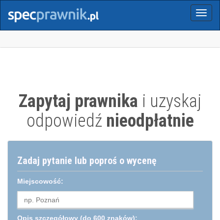
Menu
Zapytaj prawnika
i uzyskaj
odpowiedź
nieodpłatnie
Zadaj pytanie lub poproś o wycenę
Miejscowość:
Opis szczegółowy
(do 600 znaków):