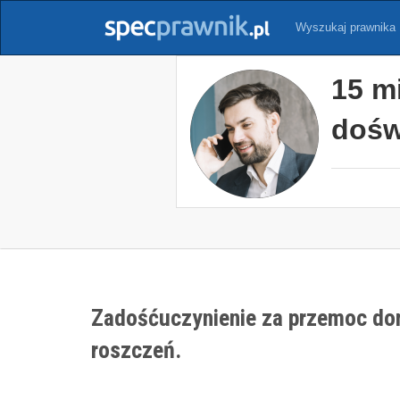
Wyszukaj prawnika
15 m
dośw
Zadośćuczynienie za przemoc do
roszczeń.