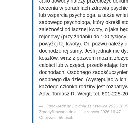
Jako dowody należy przedłożyć dokum
leczenia w poradniach zdrowia psychic
lub wsparcia psychologa, a także wnie
sądowego psychologa, który określi st
zależności od łącznej kwoty, o jaką b
rejonowy (przy żądaniu do 100 tysięcy 
powyżej tej kwoty). Od pozwu należy 
dochodzonej sumy. Jeśli jednak nie dy
kosztów, wraz z pozwem można złożyć
całości lub w części, przedkładając fo
dochodach. Osobnego zadośćuczynieni
osobnego dla dzieci (występując w ich
każdego członka rodziny jest rozpatry
Adw. Tomasz R. Weigt, tel. 601-225-2
Odpowiedź nr 1 z dnia 11 czerwca 2026 16:4
Zmodyfikowano dnia: 11 czerwca 2026 16:47
Obejrzało: 56 osób