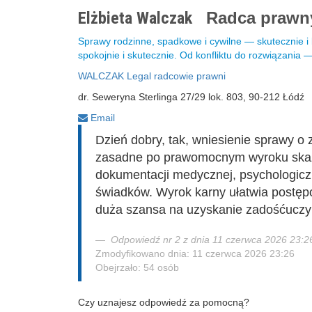
Elżbieta Walczak
Radca praw
Sprawy rodzinne, spadkowe i cywilne — skutecznie 
spokojnie i skutecznie. Od konfliktu do rozwiązania
WALCZAK Legal radcowie prawni
dr. Seweryna Sterlinga 27/29 lok. 803, 90-212 Łódź
Email
Dzień dobry, tak, wniesienie sprawy o 
zasadne po prawomocnym wyroku skaz
dokumentacji medycznej, psychologic
świadków. Wyrok karny ułatwia postępo
duża szansa na uzyskanie zadośćuczyni
Odpowiedź nr 2 z dnia 11 czerwca 2026 23:2
Zmodyfikowano dnia: 11 czerwca 2026 23:26
Obejrzało: 54 osób
Czy uznajesz odpowiedź za pomocną?