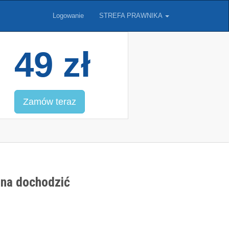
Logowanie
STREFA PRAWNIKA
49 zł
Zamów teraz
żna dochodzić