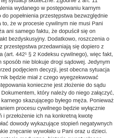
j sytuacji skuteczne. Zgodnie z art. 11
alenia wydanego w postępowaniu karnym
do popełnienia przestępstwa bezwzględnie
 to, że w procesie cywilnym nie musi Pani
 ani samego faktu, że dopuścił się on
 fakt bezdyskusyjny. Dodatkowo, roszczenia o
 z przestępstwa przedawniają się dopiero z
a (art. 442¹ § 2 Kodeksu cywilnego), więc fakt,
en sposób nie blokuje drogi sądowej. Jedynym
rzed podjęciem decyzji, jest obecna sytuacja
rnik będzie miał z czego wyegzekwować
tępowania konieczne jest złożenie do sądu
. Dokumentem, który należy do niego załączyć,
 karnego skazującego byłego męża. Ponieważ
daniem procesu cywilnego będzie wyłącznie
 i przełożenie ich na konkretną kwotę
ołać dowody wykazujące stopień negatywnych
akie znęcanie wywołało u Pani oraz u dzieci.