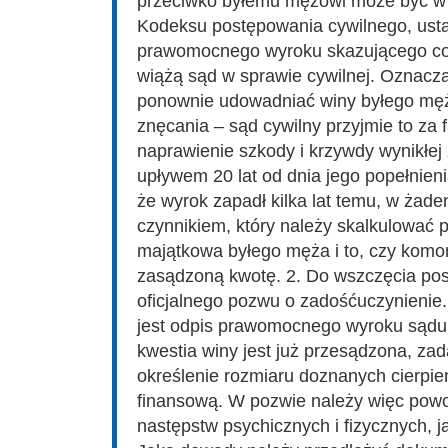
przeciwko byłemu mężowi może być w te
Kodeksu postępowania cywilnego, ust
prawomocnego wyroku skazującego co 
wiążą sąd w sprawie cywilnej. Oznacza
ponownie udowadniać winy byłego męża
znęcania – sąd cywilny przyjmie to za
naprawienie szkody i krzywdy wynikłej
upływem 20 lat od dnia jego popełnieni
że wyrok zapadł kilka lat temu, w żad
czynnikiem, który należy skalkulować p
majątkowa byłego męża i to, czy komo
zasądzoną kwotę. 2. Do wszczęcia pos
oficjalnego pozwu o zadośćuczynienie
jest odpis prawomocnego wyroku sądu
kwestia winy jest już przesądzona, za
określenie rozmiaru doznanych cierpień
finansową. W pozwie należy więc pow
następstw psychicznych i fizycznych, j