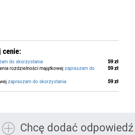
 cenie:
zam do skorzystania
59 zł
enia rozdzielności majątkowej
zapraszam do
59 zł
owej
zapraszam do skorzystania
59 zł
Chcę dodać odpowiedź