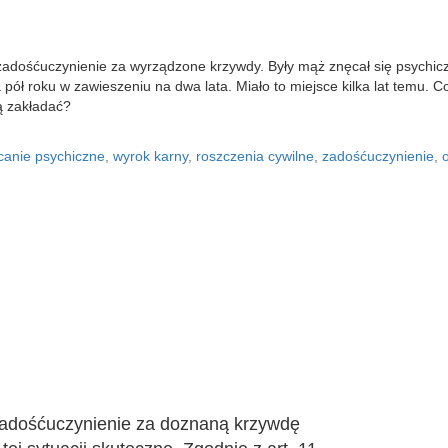
adośćuczynienie za wyrządzone krzywdy. Były mąż znęcał się psychicz
ół roku w zawieszeniu na dwa lata. Miało to miejsce kilka lat temu. C
ą zakładać?
canie psychiczne
,
wyrok karny
,
roszczenia cywilne
,
zadośćuczynienie
,
zadośćuczynienie za doznaną krzywdę