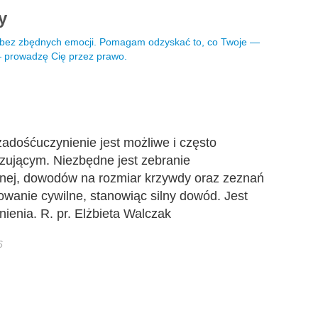
ny
i bez zbędnych emocji. Pomagam odzyskać to, co Twoje —
 — prowadzę Cię przez prawo.
zadośćuczynienie jest możliwe i często
ującym. Niezbędne jest zebranie
znej, dowodów na rozmiar krzywdy oraz zeznań
wanie cywilne, stanowiąc silny dowód. Jest
enia. R. pr. Elżbieta Walczak
6