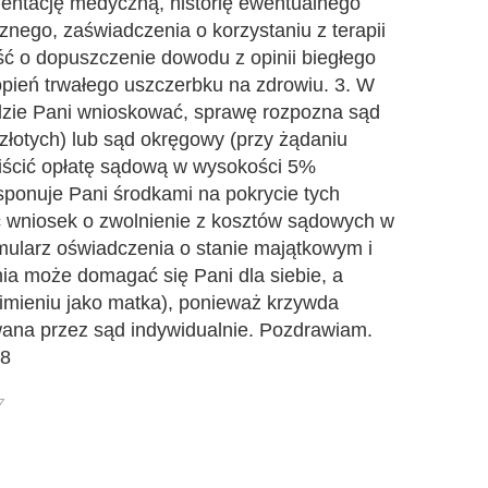
entację medyczną, historię ewentualnego
znego, zaświadczenia o korzystaniu z terapii
ść o dopuszczenie dowodu z opinii biegłego
opień trwałego uszczerbku na zdrowiu. 3. W
ędzie Pani wnioskować, sprawę rozpozna sąd
złotych) lub sąd okręgowy (przy żądaniu
uiścić opłatę sądową w wysokości 5%
sponuje Pani środkami na pokrycie tych
 wniosek o zwolnienie z kosztów sądowych w
rmularz oświadczenia o stanie majątkowym i
a może domagać się Pani dla siebie, a
 imieniu jako matka), ponieważ krzywda
wana przez sąd indywidualnie. Pozdrawiam.
08
7