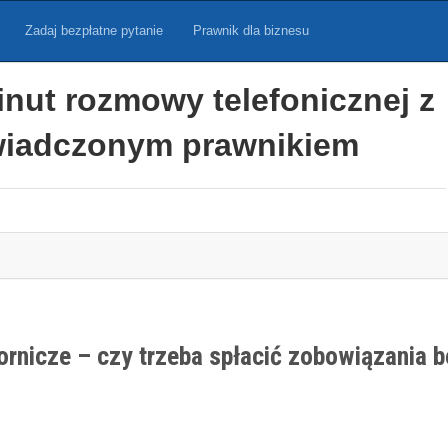
Zadaj bezpłatne pytanie
Prawnik dla biznesu
inut rozmowy telefonicznej z
iadczonym prawnikiem
rnicze – czy trzeba spłacić zobowiązania 