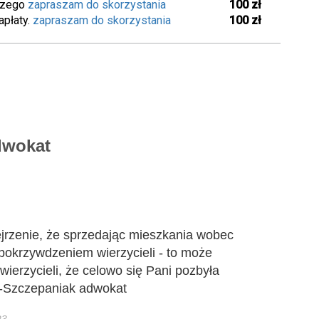
iczego
zapraszam do skorzystania
100 zł
apłaty.
zapraszam do skorzystania
100 zł
wokat
ejrzenie, że sprzedając mieszkania wobec
pokrzywdzeniem wierzycieli - to może
ierzycieli, że celowo się Pani pozbyła
a-Szczepaniak adwokat