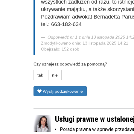
wszystkich zadłużeń od razu, to istnie
ukrywanie majątku, a także skorzystania
Pozdrawiam adwokat Bernadetta Parus
tel.: 663-182-634
Odpowiedź nr 1 z dnia 13 listopada 2025 14:
Zmodyfikowano dnia: 13 listopada 2025 14:21
Obejrzało: 152 osób
Czy uznajesz odpowiedź za pomocną?
tak
nie
Wyślij podziękowanie
Usługi prawne w ustalonej
Porada prawna w sprawie przedawn