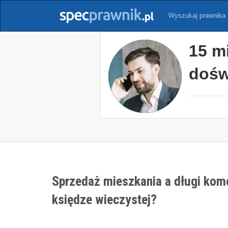
Wyszukaj prawnika
15 m
dośw
Sprzedaż mieszkania a długi komo
księdze wieczystej?