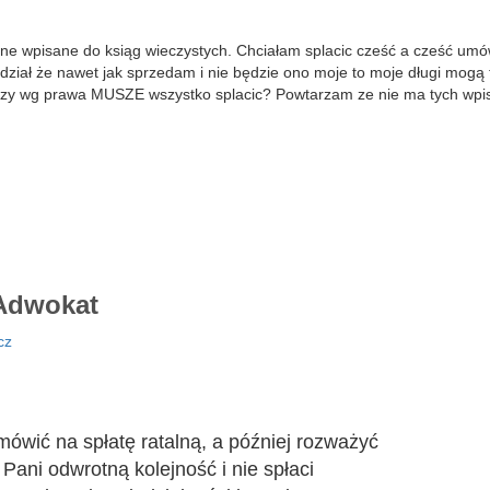
e wpisane do ksiąg wieczystych. Chciałam splacic cześć a cześć umówi
edział że nawet jak sprzedam i nie będzie ono moje to moje długi mogą t
 czy wg prawa MUSZE wszystko splacic? Powtarzam ze nie ma tych wpi
dwokat
cz
mówić na spłatę ratalną, a później rozważyć
Pani odwrotną kolejność i nie spłaci