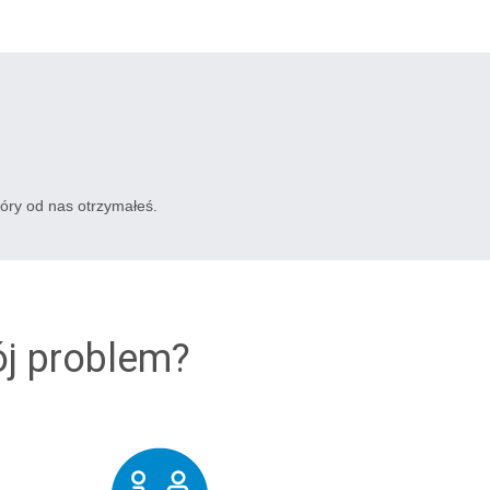
tóry od nas otrzymałeś.
ój problem?