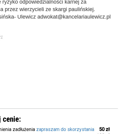
je ryzyko odpowiedzialności karnej za
 przez wierzycieli ze skargi paulińskiej.
ińska- Ulewicz adwokat@kancelariaulewicz.pl
21
 cenie:
ienia zadłużenia
zapraszam do skorzystania
50 zł