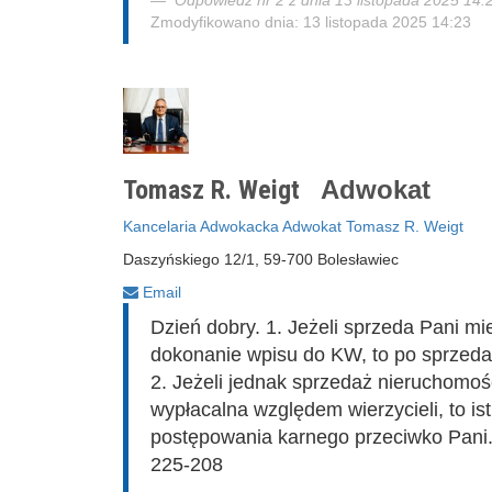
Odpowiedź nr 2 z dnia 13 listopada 2025 14:
Zmodyfikowano dnia: 13 listopada 2025 14:23
Tomasz R. Weigt
Adwokat
Kancelaria Adwokacka Adwokat Tomasz R. Weigt
Daszyńskiego 12/1, 59-700 Bolesławiec
Email
Dzień dobry. 1. Jeżeli sprzeda Pani 
dokonanie wpisu do KW, to po sprzeda
2. Jeżeli jednak sprzedaż nieruchomośc
wypłacalna względem wierzycieli, to is
postępowania karnego przeciwko Pani.
225-208