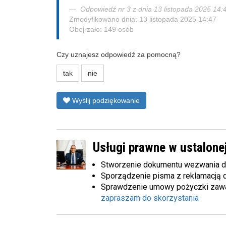
Odpowiedź nr 3 z dnia 13 listopada 2025 14:
Zmodyfikowano dnia: 13 listopada 2025 14:47
Obejrzało: 149 osób
Czy uznajesz odpowiedź za pomocną?
tak
nie
Wyślij podziękowanie
Usługi prawne w ustalonej
Stworzenie dokumentu wezwania d
Sporządzenie pisma z reklamacją d
Sprawdzenie umowy pożyczki zawart
zapraszam do skorzystania