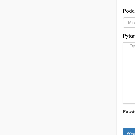
Poda
Pytan
Potwi
Wyś