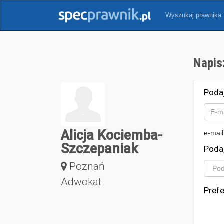
Wyszukaj prawnika
Napis
Poda
Alicja Kociemba-
e-mail
Szczepaniak
Poda
Poznań
Adwokat
Pref