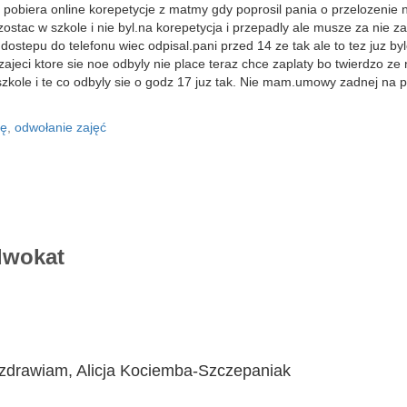
pobiera online korepetycje z matmy gdy poprosil pania o przelozenie n
stac w szkole i nie byl.na korepetycja i przepadly ale musze za nie za
ostepu do telefonu wiec odpisal.pani przed 14 ze tak ale to tez juz by
ajeci ktore sie noe odbyly nie place teraz chce zaplaty bo twierdzo ze n
 szkole i te co odbyly sie o godz 17 juz tak. Nie mam.umowy zadnej na 
gę
,
odwołanie zajęć
wokat
 Pozdrawiam, Alicja Kociemba-Szczepaniak