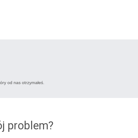
tóry od nas otrzymałeś.
ój problem?