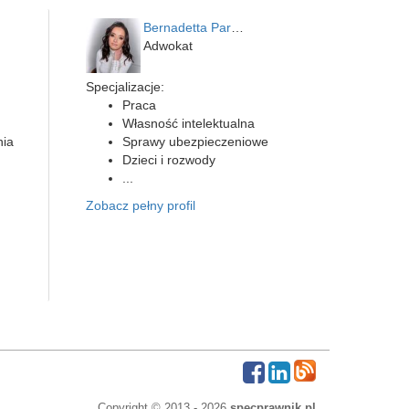
Bernadetta Parusińska- U…
Adwokat
Specjalizacje:
Praca
Własność intelektualna
nia
Sprawy ubezpieczeniowe
Dzieci i rozwody
...
Zobacz pełny profil
Copyright © 2013 - 2026
specprawnik.pl