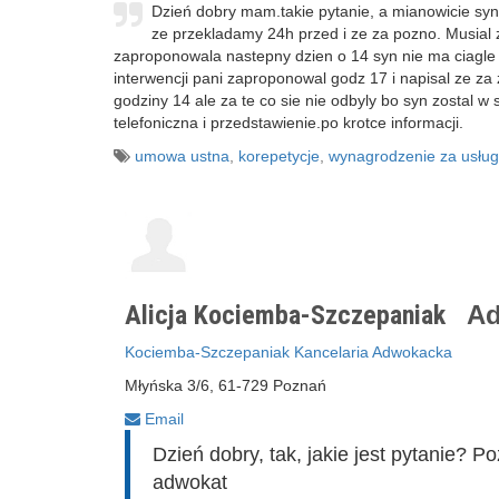
Dzień dobry mam.takie pytanie, a mianowicie syn 
ze przekladamy 24h przed i ze za pozno. Musial zo
zaproponowala nastepny dzien o 14 syn nie ma ciagle d
interwencji pani zaproponowal godz 17 i napisal ze za z
godziny 14 ale za te co sie nie odbyly bo syn zostal w
telefoniczna i przedstawienie.po krotce informacji.
umowa ustna
,
korepetycje
,
wynagrodzenie za usłu
Alicja Kociemba-Szczepaniak
Ad
Kociemba-Szczepaniak Kancelaria Adwokacka
Młyńska 3/6, 61-729 Poznań
Email
Dzień dobry, tak, jakie jest pytanie?
adwokat