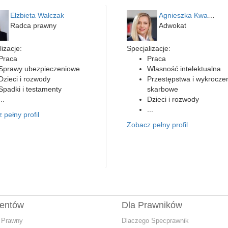
Elżbieta Walczak
Agnieszka Kwapień
Radca prawny
Adwokat
izacje:
Specjalizacje:
Praca
Praca
Sprawy ubezpieczeniowe
Własność intelektualna
Dzieci i rozwody
Przestępstwa i wykrocze
Spadki i testamenty
skarbowe
...
Dzieci i rozwody
...
 pełny profil
Zobacz pełny profil
ientów
Dla Prawników
 Prawny
Dlaczego Specprawnik