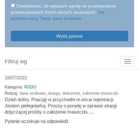
Oświadczam, że wyrażam zgodę na przetwarzanie
przekazywanych moich danych osobowych.
Jak
przetwarzamy Twoje dane osobowe
Wyślij pytanie
Filtruj wg
Poka
filtry
18/07/2022
Kategoria:
RODO
Rodzaj:
dane osobowe
,
skarga
,
dokument
,
założenie maseczki
Dzień dobry. Pracuję w przychodni m.inn.w rejestracji.
Jestem pielegniarką. Proszę o poradę w sprawie skargi
dotyczącej prośby o założenie maseczki. …
Pytanie oczekuje na odpowiedź