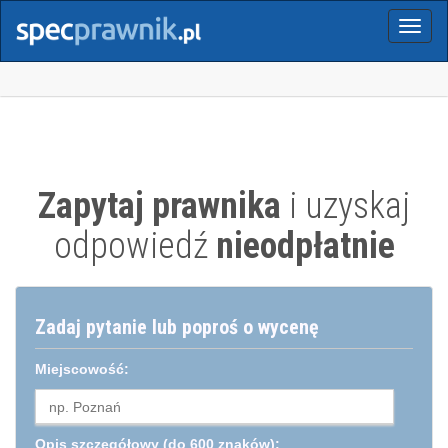
Menu
Zapytaj prawnika
i uzyskaj
odpowiedź
nieodpłatnie
Zadaj pytanie lub poproś o wycenę
Miejscowość:
Opis szczegółowy
(do 600 znaków):