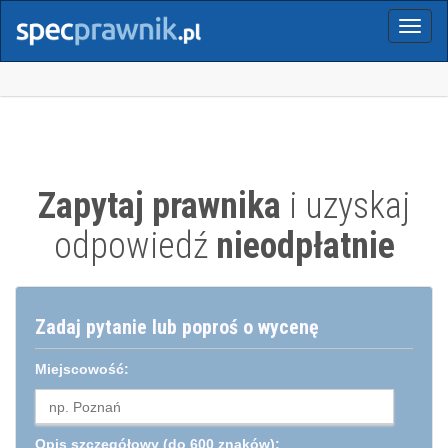
Menu
Zapytaj prawnika
i uzyskaj
odpowiedź
nieodpłatnie
Zadaj pytanie lub poproś o wycenę
Miejscowość:
Opis szczegółowy
(do 600 znaków):