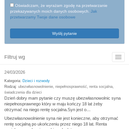
Oświadczam, że wyrażam zgodę na przetwarzanie
przekazywanych moich danych osobowych.
Jak
przetwarzamy Twoje dane osobowe
Wyślij pytanie
Filtruj wg
Poka
filtry
24/03/2026
Kategoria:
Dzieci i rozwody
Rodzaj:
ubezwłasnowolnienie
,
niepełnosprawność
,
renta socjalna
,
świadczenia dla dzieci
Dzień dobry mam pytanie czy muszę ubezwłasnowolnic syna
niepełnosprawnego który w maju kończy 18 lat żeby
otrzymać na niego rentę socjalna.Syn jest o…
Ubezwłasnowolnienie syna nie jest konieczne, aby otrzymać
rentę socjalną po ukończeniu przez niego 18 lat. Renta