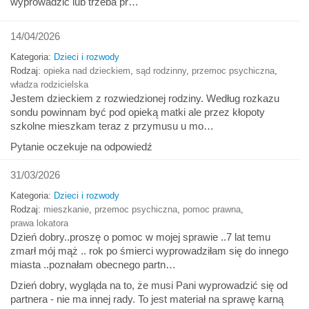
wyprowadzić lub trzeba pr…
14/04/2026
Kategoria:
Dzieci i rozwody
Rodzaj:
opieka nad dzieckiem
,
sąd rodzinny
,
przemoc psychiczna
,
władza rodzicielska
Jestem dzieckiem z rozwiedzionej rodziny. Według rozkazu
sondu powinnam być pod opieką matki ale przez kłopoty
szkolne mieszkam teraz z przymusu u mo…
Pytanie oczekuje na odpowiedź
31/03/2026
Kategoria:
Dzieci i rozwody
Rodzaj:
mieszkanie
,
przemoc psychiczna
,
pomoc prawna
,
prawa lokatora
Dzień dobry..proszę o pomoc w mojej sprawie ..7 lat temu
zmarł mój mąż .. rok po śmierci wyprowadziłam się do innego
miasta ..poznałam obecnego partn…
Dzień dobry, wygląda na to, że musi Pani wyprowadzić się od
partnera - nie ma innej rady. To jest materiał na sprawę karną