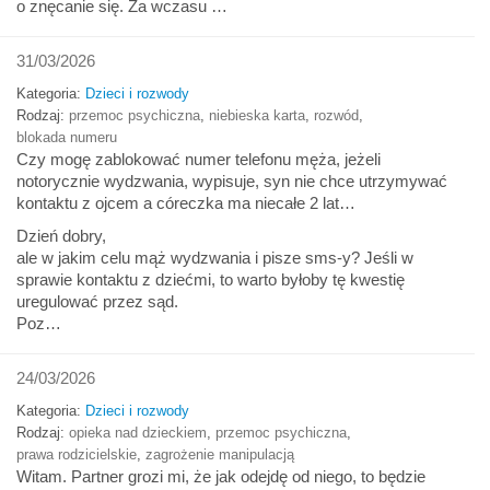
o znęcanie się. Za wczasu …
31/03/2026
Kategoria:
Dzieci i rozwody
Rodzaj:
przemoc psychiczna
,
niebieska karta
,
rozwód
,
blokada numeru
Czy mogę zablokować numer telefonu męża, jeżeli
notorycznie wydzwania, wypisuje, syn nie chce utrzymywać
kontaktu z ojcem a córeczka ma niecałe 2 lat…
Dzień dobry,
ale w jakim celu mąż wydzwania i pisze sms-y? Jeśli w
sprawie kontaktu z dziećmi, to warto byłoby tę kwestię
uregulować przez sąd.
Poz…
24/03/2026
Kategoria:
Dzieci i rozwody
Rodzaj:
opieka nad dzieckiem
,
przemoc psychiczna
,
prawa rodzicielskie
,
zagrożenie manipulacją
Witam. Partner grozi mi, że jak odejdę od niego, to będzie