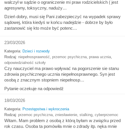
walczył w sądzie o ograniczenie mi praw rodzicielskich ( jest
agresywny, toksyczny, naduży…
Dzień dobry, musi się Pani zabezpieczyć na wypadek sprawy
sądowej, która kiedyś w końcu nadejdzie - dobrze by było
zastanowić się kto może być potenc…
23/03/2026
Kategoria:
Dzieci i rozwody
Rodzaj:
niepełnosprawność
,
przemoc psychiczna
,
prawa ucznia
,
odpowiedzialność szkoły
Czy nauczyciel ma prawo wpływać na pogorszenie sie stanu
zdrowia psychicznego ucznia niepełnosprawnego. Syn jest
osobą z znacznym stopniem niepełnosp…
Pytanie oczekuje na odpowiedź
18/03/2026
Kategoria:
Przestępstwa i wykroczenia
Rodzaj:
przemoc psychiczna
,
zniesławienie
,
stalking
,
cyberprzemoc
Witam. Mam problem z osobą z którą byłam w związku przed
rok czasu. Osoba ta pomówiła mnie o zdrady itp. nęka mnie