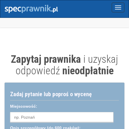
Menu
Zapytaj prawnika
i uzyskaj
odpowiedź
nieodpłatnie
Zadaj pytanie lub poproś o wycenę
Miejscowość:
Opis szczegółowy
(do 600 znaków):