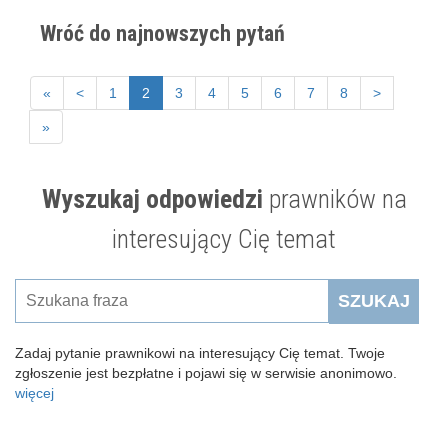
Wróć do najnowszych pytań
«
<
1
2
3
4
5
6
7
8
>
»
Wyszukaj odpowiedzi
prawników na
interesujący Cię temat
SZUKAJ
Zadaj pytanie prawnikowi na interesujący Cię temat. Twoje
zgłoszenie jest bezpłatne i pojawi się w serwisie anonimowo.
więcej