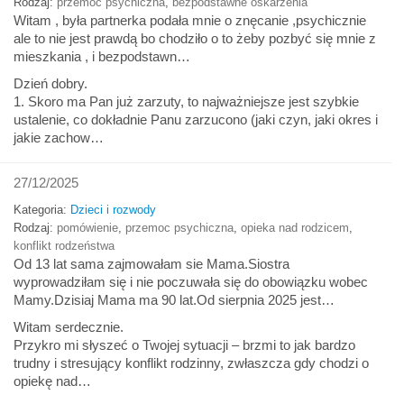
Rodzaj:
przemoc psychiczna
,
bezpodstawne oskarżenia
Witam , była partnerka podała mnie o znęcanie ,psychicznie
ale to nie jest prawdą bo chodziło o to żeby pozbyć się mnie z
mieszkania , i bezpodstawn…
Dzień dobry.
1. Skoro ma Pan już zarzuty, to najważniejsze jest szybkie
ustalenie, co dokładnie Panu zarzucono (jaki czyn, jaki okres i
jakie zachow…
27/12/2025
Kategoria:
Dzieci i rozwody
Rodzaj:
pomówienie
,
przemoc psychiczna
,
opieka nad rodzicem
,
konflikt rodzeństwa
Od 13 lat sama zajmowałam sie Mama.Siostra
wyprowadziłam się i nie poczuwała się do obowiązku wobec
Mamy.Dzisiaj Mama ma 90 lat.Od sierpnia 2025 jest…
Witam serdecznie.
Przykro mi słyszeć o Twojej sytuacji – brzmi to jak bardzo
trudny i stresujący konflikt rodzinny, zwłaszcza gdy chodzi o
opiekę nad…