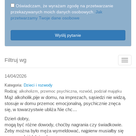
Oświadczam, że wyrażam zgodę na przetwarzanie
przekazywanych moich danych osobowych.
Jak
przetwarzamy Twoje dane osobowe
Wyślij pytanie
Filtruj wg
Poka
filtry
14/04/2026
Kategoria:
Dzieci i rozwody
Rodzaj:
alkoholizm
,
przemoc psychiczna
,
rozwód
,
podział majątku
Mąż alkoholik,pije w domu, na imprezach, sąsiedzi nie widzą,
stosuje w domu przemoc emocjonalną, psychicznie znęca
się, w towarzystwie ubliża Nie chc…
Dzień dobry,
mogą być różne dowody, choćby nagrania czy świadkowie.
Żeby można było męża wymeldować, najpierw musiałby się