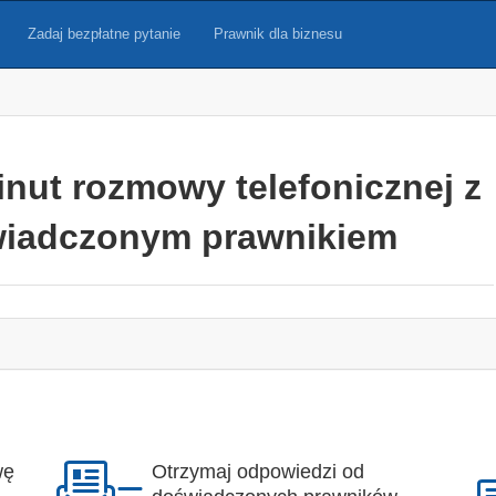
Zadaj bezpłatne pytanie
Prawnik dla biznesu
inut rozmowy telefonicznej z
iadczonym prawnikiem
wę
Otrzymaj odpowiedzi od