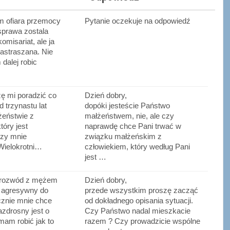
m ofiara przemocy
Pytanie oczekuje na odpowiedź
sprawa zostala
omisariat, ale ja
astraszana. Nie
dalej robic
ę mi poradzić co
Dzień dobry,
 trzynastu lat
dopóki jesteście Państwo
żeństwie z
małżeństwem, nie, ale czy
tóry jest
naprawdę chce Pani trwać w
czy mnie
związku małżeńskim z
Wielokrotni…
człowiekiem, który według Pani
jest …
 rozwód z mężem
Dzień dobry,
t agresywny do
przede wszystkim proszę zacząć
cznie mnie chce
od dokładnego opisania sytuacji.
zdrosny jest o
Czy Państwo nadal mieszkacie
mam robić jak to
razem ? Czy prowadzicie wspólne