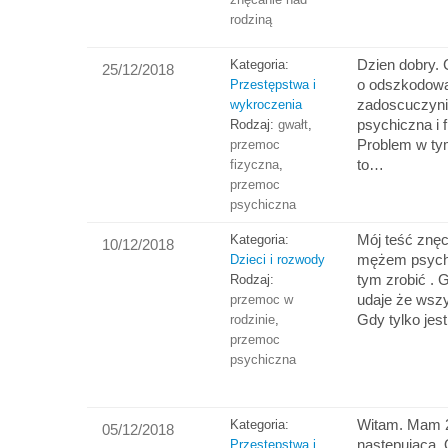
rodziną
Dzien dobry. 
Kategoria:
25/12/2018
o odszkodowa
Przestępstwa i
zadoscuczyni
wykroczenia
psychiczna i 
Rodzaj:
gwałt
,
Problem w ty
przemoc
to…
fizyczna
,
przemoc
psychiczna
Mój teść znęc
Kategoria:
10/12/2018
mężem psych
Dzieci i rozwody
tym zrobić . 
Rodzaj:
udaje że wszy
przemoc w
Gdy tylko je
rodzinie
,
przemoc
psychiczna
Witam. Mam 24
Kategoria:
05/12/2018
następująca.
Przestępstwa i