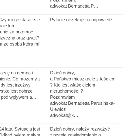
adwokat Bernadetta P…
Czy moge starac sie
Pytanie oczekuje na odpowiedź
nie lub
enie za przemoc
fizyczna oraz gwalt?
m ze osoba która mi
a się na demna i
Dzień dobry,
icnie. Co możemy z
a Państwo mieszkacie z teściem
Gdy jest trzeźwy
? Kto jest właścicielem
stko jest dobrze.
nieruchomości ?
st pod wpływem a…
Pozdrawiam
adwokat Bernadetta Parusińska-
Ulewicz
adwokat@k…
 lata. Sytuacja jest
Dzień dobry, należy rozważyć
 Odkąd byłem małym
złożenie zawiadomienie o