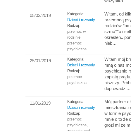
wszystko …
Witam, od kil
Kategoria:
05/03/2019
przemocą psy
Dzieci i rozwody
rodziców *od 
Rodzaj:
szma**o i set
przemoc w
określeń.. po
rodzinie
,
nieb…
przemoc
psychiczna
Witam mój bra
Kategoria:
25/01/2019
mną o nas m
Dzieci i rozwody
psychicznie r
Rodzaj:
zapłatą prąd
przemoc
niszczy. Prób
psychiczna
doprowadzi…
Mój partner c
Kategoria:
11/01/2019
mieszkania z
Dzieci i rozwody
w formie psyc
Rodzaj:
mnie o to że 
przemoc
grozi mi że 
psychiczna
,
znęcanie nad