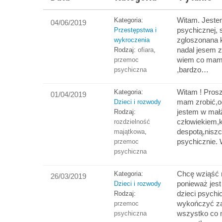
Witam. Jeste
Kategoria:
04/06/2019
psychicznej, 
Przestępstwa i
zgloszonana k
wykroczenia
nadal jesem z
Rodzaj:
ofiara
,
wiem co mam 
przemoc
,bardzo…
psychiczna
Witam ! Prosz
Kategoria:
01/04/2019
mam zrobić,od
Dzieci i rozwody
jestem w mał
Rodzaj:
człowiekiem,k
rozdzielność
despotą,nisz
majątkowa
,
psychicznie. 
przemoc
psychiczna
Chcę wziąść
Kategoria:
26/03/2019
ponieważ jes
Dzieci i rozwody
dzieci psychi
Rodzaj:
wykończyć za
przemoc
wszystko co 
psychiczna