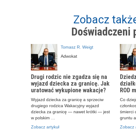
Zobacz także
Doświadczeni p
Tomasz R. Weigt
Adwokat
Drugi rodzic nie zgadza się na
Dziedz
wyjazd dziecka za granicę. Jak
działk
uratować wykupione wakacje?
ROD m
Wyjazd dziecka za granicę a sprzeciw
Co dzieje
drugiego rodzica Wakacyjny wyjazd
członko
dziecka za granicę — nawet krótki — jest
śmierci 
w polskim …
gruntu 
Zobacz artykuł
Zobacz a