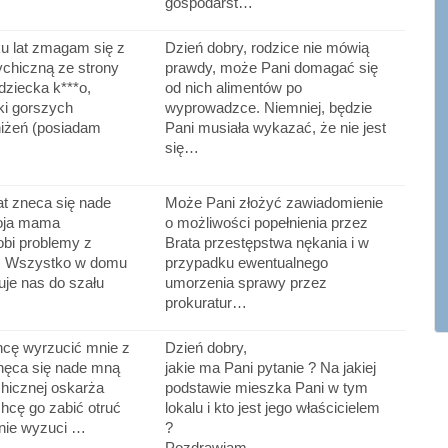
gospodarst…
ku lat zmagam się z
Dzień dobry, rodzice nie mówią
chiczną ze strony
prawdy, może Pani domagać się
dziecka k***o,
od nich alimentów po
ki gorszych
wyprowadzce. Niemniej, będzie
niżeń (posiadam
Pani musiała wykazać, że nie jest
się…
t zneca się nade
Może Pani złożyć zawiadomienie
oja mama
o możliwości popełnienia przez
obi problemy z
Brata przestępstwa nękania i w
u. Wszystko w domu
przypadku ewentualnego
uje nas do szału
umorzenia sprawy przez
prokuratur…
hcę wyrzucić mnie z
Dzień dobry,
nęca się nade mną
jakie ma Pani pytanie ? Na jakiej
hicznej oskarża
podstawie mieszka Pani w tym
chcę go zabić otruć
lokalu i kto jest jego właścicielem
mnie wyzuci …
?
Pozdrawiam,