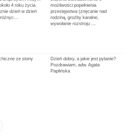
koło 4 roku życia
możliwości popełnienia
cznie dzień w dzień
przestępstwa (znęcanie nad
o różnyc…
rodziną, groźby karalne,
wywołanie rozstroju …
chiczne ze stony
Dzień dobry, a jakie jest pytanie?
Pozdrawiam, adw. Agata
Paplińska