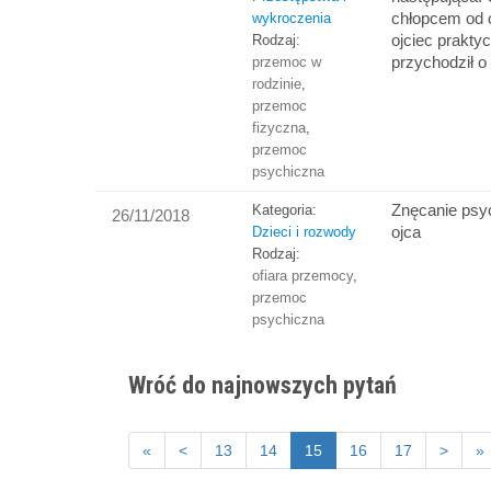
chłopcem od o
wykroczenia
ojciec prakty
Rodzaj:
przychodził 
przemoc w
rodzinie
,
przemoc
fizyczna
,
przemoc
psychiczna
Znęcanie psy
Kategoria:
26/11/2018
ojca
Dzieci i rozwody
Rodzaj:
ofiara przemocy
,
przemoc
psychiczna
Wróć do najnowszych pytań
«
<
13
14
15
16
17
>
»