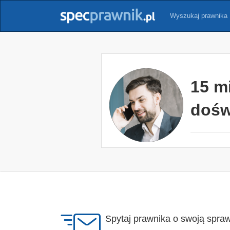
Wyszukaj prawnika
15 m
dośw
Spytaj prawnika o swoją spra