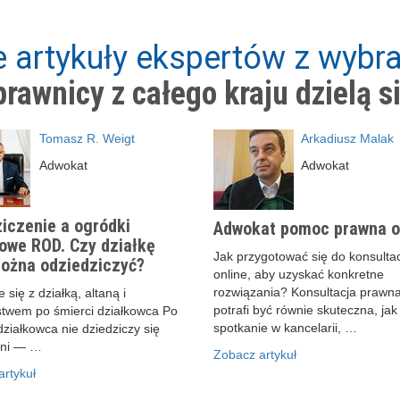
 artykuły ekspertów z wybra
rawnicy z całego kraju dzielą s
Tomasz R. Weigt
Arkadiusz Malak
Adwokat
Adwokat
iczenie a ogródki
Adwokat pomoc prawna o
owe ROD. Czy działkę
Jak przygotować się do konsultac
ożna odziedziczyć?
online, aby uzyskać konkretne
rozwiązania? Konsultacja prawna
 się z działką, altaną i
potrafi być równie skuteczna, jak
stwem po śmierci działkowca Po
spotkanie w kancelarii, …
działkowca nie dziedziczy się
ani — …
Zobacz artykuł
rtykuł